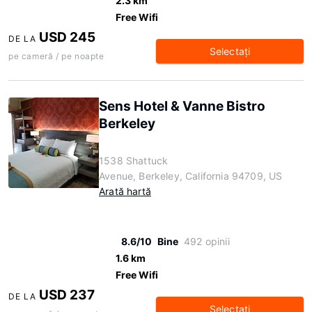
2.3 km
Free Wifi
USD 245
DE LA
Selectaţi
pe cameră / pe noapte
Sens Hotel & Vanne Bistro
Berkeley
1538 Shattuck
Avenue, Berkeley, California 94709, US
Arată hartă
8.6/10
Bine
492 opinii
1.6 km
Free Wifi
USD 237
DE LA
Selectaţi