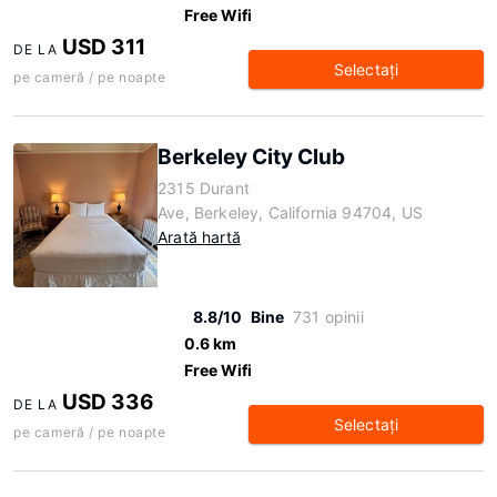
Free Wifi
USD 311
DE LA
Selectaţi
pe cameră / pe noapte
Berkeley City Club
2315 Durant
Ave, Berkeley, California 94704, US
Arată hartă
8.8/10
Bine
731 opinii
0.6 km
Free Wifi
USD 336
DE LA
Selectaţi
pe cameră / pe noapte