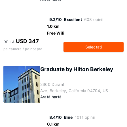
9.2/10
Excellent
608 opinii
1.0 km
Free Wifi
USD 347
DE LA
Selectaţi
pe cameră / pe noapte
Graduate by Hilton Berkeley
2600 Durant
Ave, Berkeley, California 94704, US
Arată hartă
8.4/10
Bine
1011 opinii
0.1 km