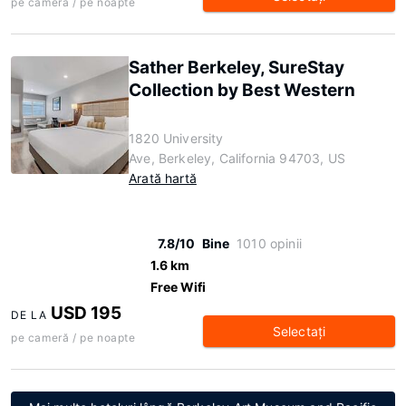
pe cameră / pe noapte
Sather Berkeley, SureStay
Collection by Best Western
1820 University
Ave, Berkeley, California 94703, US
Arată hartă
7.8/10
Bine
1010 opinii
1.6 km
Free Wifi
USD 195
DE LA
Selectaţi
pe cameră / pe noapte