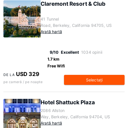
Claremont Resort & Club
41 Tunnel
Road, Berkeley, California 94705, US
Arată hartă
9/10
Excellent
1034 opinii
1.7 km
Free Wifi
USD 329
DE LA
Selectaţi
pe cameră / pe noapte
Hotel Shattuck Plaza
2086 Allston
Way, Berkeley, California 94704, US
Arată hartă