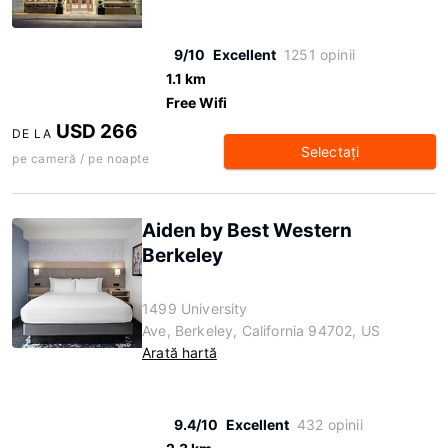
9/10
Excellent
1251 opinii
1.1 km
Free Wifi
USD 266
DE LA
Selectaţi
pe cameră / pe noapte
Aiden by Best Western
Berkeley
1499 University
Ave, Berkeley, California 94702, US
Arată hartă
9.4/10
Excellent
432 opinii