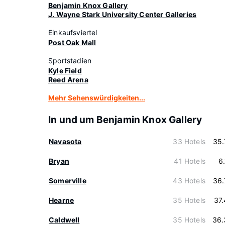
Benjamin Knox Gallery
J. Wayne Stark University Center Galleries
Einkaufsviertel
Post Oak Mall
Sportstadien
Kyle Field
Reed Arena
Mehr Sehenswürdigkeiten...
In und um Benjamin Knox Gallery
Navasota
33 Hotels
35.
Bryan
41 Hotels
6
Somerville
43 Hotels
36.
Hearne
35 Hotels
37
Caldwell
35 Hotels
36.