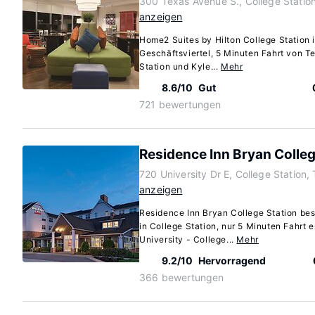
300 Texas Avenue S., College Statio
anzeigen
Home2 Suites by Hilton College Station i
Geschäftsviertel, 5 Minuten Fahrt von T
Station und Kyle...
Mehr
8.6/10
Gut
721 bewertungen
Residence Inn Bryan Colleg
720 University Dr E, College Station
anzeigen
Residence Inn Bryan College Station bes
in College Station, nur 5 Minuten Fahrt 
University - College...
Mehr
9.2/10
Hervorragend
366 bewertungen