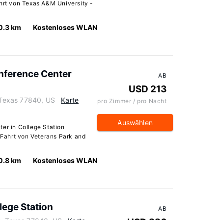
ahrt von Texas A&M University -
0.3 km
Kostenloses WLAN
onference Center
AB
USD 213
, Texas 77840, US
Karte
pro Zimmer / pro Nacht
Auswählen
ter in College Station
e Fahrt von Veterans Park and
0.8 km
Kostenloses WLAN
lege Station
AB