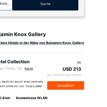
 Kinder
Suche
jamin Knox Gallery
tere Hotels in der Nähe von Benjamin Knox Gallery
tel Collection
AB
exas 77840, US
Karte
USD 213
pro Zimmer / pro Nacht
 besticht durch eine zentrale
Auswählen
Fahrt entfernt von: Texas A&M
0.8 km
Kostenloses WLAN