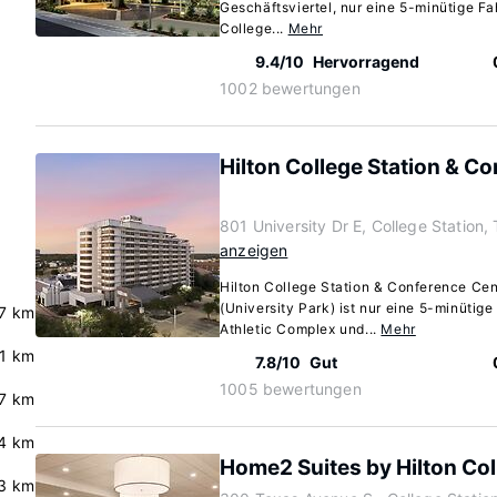
Geschäftsviertel, nur eine 5-minütige F
College...
Mehr
9.4/10
Hervorragend
1002 bewertungen
Hilton College Station & C
801 University Dr E, College Station
anzeigen
Hilton College Station & Conference Cen
(University Park) ist nur eine 5-minütig
7 km
Athletic Complex und...
Mehr
.1 km
7.8/10
Gut
1005 bewertungen
7 km
.4 km
Home2 Suites by Hilton Col
3 km