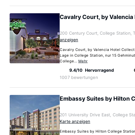
Cavalry Court, by Valencia 
200 Century Court, College Station,
anzeigen
Cavalry Court, by Valencia Hotel Collect
Lage in College Station, nur 15 Gehminu
College...
Mehr
9.4/10
Hervorragend
1007 bewertungen
Embassy Suites by Hilton C
201 University Drive East, College S
Karte anzeigen
Embassy Suites by Hilton College Station