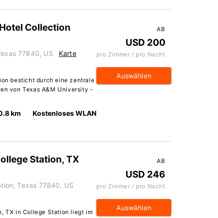
Hotel Collection
AB
USD 200
 Texas 77840, US
Karte
pro Zimmer / pro Nacht
Auswählen
ion besticht durch eine zentrale
ten von Texas A&M University -
0.8 km
Kostenloses WLAN
ollege Station, TX
AB
USD 246
tation, Texas 77840, US
pro Zimmer / pro Nacht
Auswählen
, TX in College Station liegt im