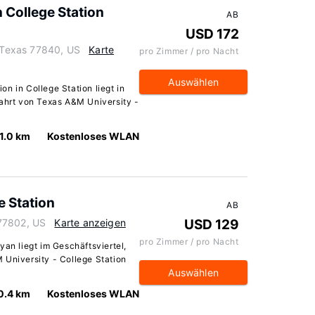
 College Station
AB
USD 172
, Texas 77840, US
Karte
pro Zimmer / pro Nacht
Auswählen
n in College Station liegt in
Fahrt von Texas A&M University -
1.0 km
Kostenloses WLAN
e Station
AB
77802, US
Karte anzeigen
USD 129
pro Zimmer / pro Nacht
yan liegt im Geschäftsviertel,
 University - College Station
Auswählen
0.4 km
Kostenloses WLAN