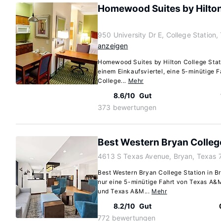
Homewood Suites by Hilton
950 University Dr E, College Station
anzeigen
Homewood Suites by Hilton College Statio
einem Einkaufsviertel, eine 5-minütige 
College...
Mehr
8.6/10
Gut
373 bewertungen
Best Western Bryan Colleg
4613 S Texas Avenue, Bryan, Texas 
Best Western Bryan College Station in Br
nur eine 5-minütige Fahrt von Texas A&M
und Texas A&M...
Mehr
8.2/10
Gut
772 bewertungen