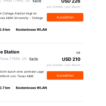
n, Texas 77840, US
Karte
USD 226
pro Zimmer / pro Nacht
n College Station liegt im
Auswählen
exas A&M University - College
0.4 km
Kostenloses WLAN
e Station
AB
, Texas 77840, US
Karte
USD 210
pro Zimmer / pro Nacht
ticht durch eine zentrale Lage
Auswählen
entfernt von: Texas A&M
0.7 km
Kostenloses WLAN