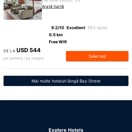
Arată hartă
9.2/10
Excellent
953 opinii
0.5 km
Free Wifi
USD 544
DE LA
Selectaţi
pe cameră / pe noapte
Mai multe hoteluri lângă Bay Street
Explore Hotels