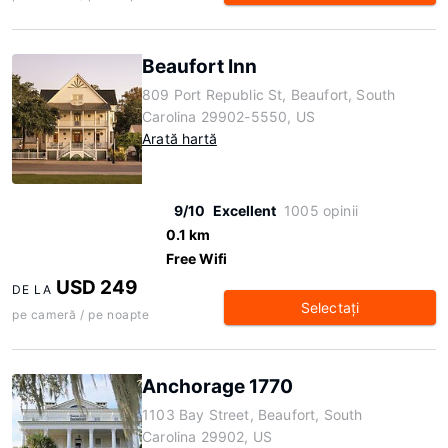
Beaufort Inn
809 Port Republic St, Beaufort, South
Carolina 29902-5550, US
Arată hartă
9/10
Excellent
1005 opinii
0.1 km
Free Wifi
USD 249
DE LA
Selectaţi
pe cameră / pe noapte
Anchorage 1770
1103 Bay Street, Beaufort, South
Carolina 29902, US