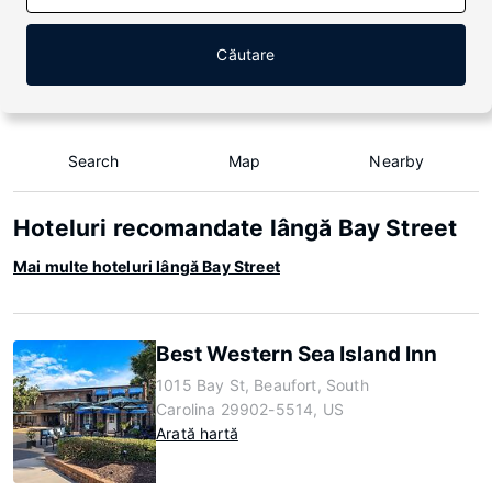
Căutare
Search
Map
Nearby
Hoteluri recomandate lângă Bay Street
Mai multe hoteluri lângă Bay Street
Best Western Sea Island Inn
1015 Bay St, Beaufort, South
Carolina 29902-5514, US
Arată hartă