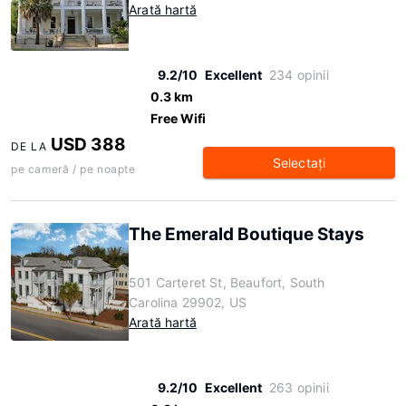
Arată hartă
9.2/10
Excellent
234 opinii
0.3 km
Free Wifi
USD 388
DE LA
Selectaţi
pe cameră / pe noapte
The Emerald Boutique Stays
501 Carteret St, Beaufort, South
Carolina 29902, US
Arată hartă
9.2/10
Excellent
263 opinii