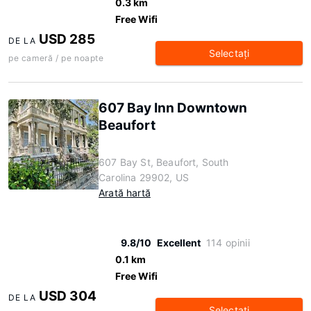
0.3 km
Free Wifi
USD 285
DE LA
Selectaţi
pe cameră / pe noapte
607 Bay Inn Downtown
Beaufort
607 Bay St, Beaufort, South
Carolina 29902, US
Arată hartă
9.8/10
Excellent
114 opinii
0.1 km
Free Wifi
USD 304
DE LA
Selectaţi