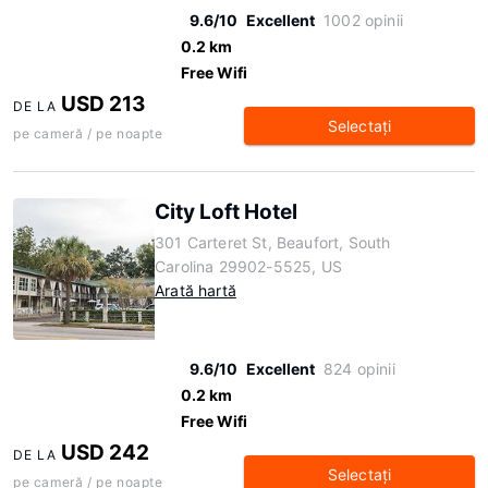
9.6/10
Excellent
1002 opinii
0.2 km
Free Wifi
USD 213
DE LA
Selectaţi
pe cameră / pe noapte
City Loft Hotel
301 Carteret St, Beaufort, South
Carolina 29902-5525, US
Arată hartă
9.6/10
Excellent
824 opinii
0.2 km
Free Wifi
USD 242
DE LA
Selectaţi
pe cameră / pe noapte