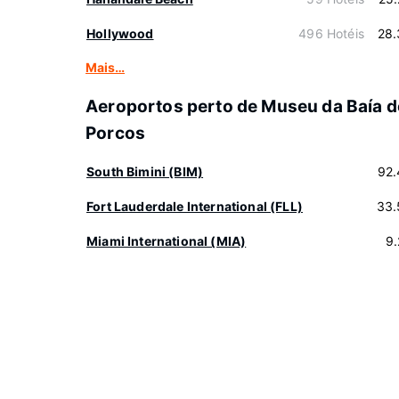
Hollywood
496 Hotéis
28.
Mais…
Aeroportos perto de Museu da Baía 
Porcos
South Bimini (BIM)
92.
Fort Lauderdale International (FLL)
33.
Miami International (MIA)
9