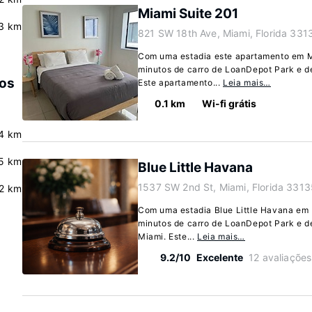
Miami Suite 201
3 km
821 SW 18th Ave, Miami, Florida 331
Com uma estadia este apartamento em Mi
minutos de carro de LoanDepot Park e 
dos
Este apartamento...
Leia mais…
0.1 km
Wi-fi grátis
4 km
5 km
Blue Little Havana
1537 SW 2nd St, Miami, Florida 3313
.2 km
Com uma estadia Blue Little Havana em M
minutos de carro de LoanDepot Park e de
Miami. Este...
Leia mais…
9.2/10
Excelente
12 avaliações