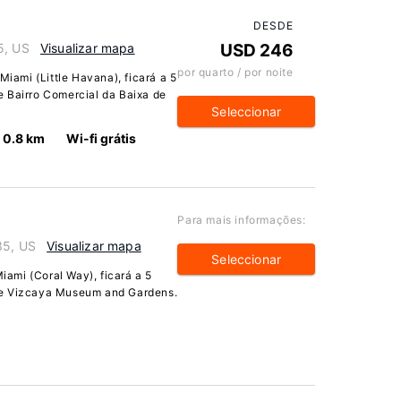
DESDE
5, US
Visualizar mapa
USD 246
por quarto / por noite
ami (Little Havana), ficará a 5
 Bairro Comercial da Baixa de
Seleccionar
0.8 km
Wi-fi grátis
Para mais informações:
35, US
Visualizar mapa
Seleccionar
ami (Coral Way), ficará a 5
de Vizcaya Museum and Gardens.