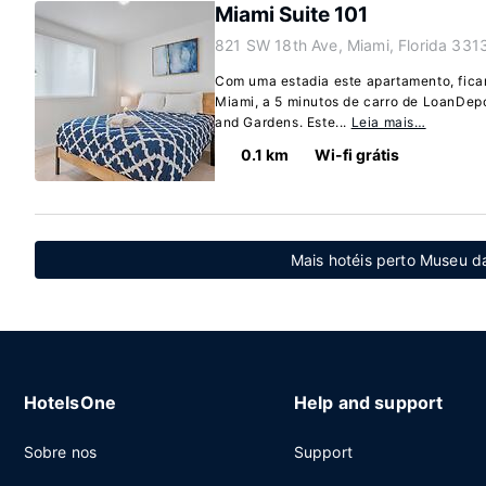
Miami Suite 101
821 SW 18th Ave, Miami, Florida 331
Com uma estadia este apartamento, fica
Miami, a 5 minutos de carro de LoanDe
and Gardens. Este...
Leia mais…
0.1 km
Wi-fi grátis
Mais hotéis perto Museu d
HotelsOne
Help and support
Sobre nos
Support