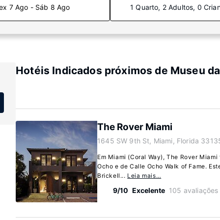
ex 7 Ago - Sáb 8 Ago
1 Quarto, 2 Adultos, 0 Cria
Hotéis Indicados próximos de Museu da
The Rover Miami
1645 SW 9th St, Miami, Florida 3313
Em Miami (Coral Way), The Rover Miami f
Ocho e de Calle Ocho Walk of Fame. Este 
Brickell...
Leia mais…
9/10
Excelente
105 avaliações