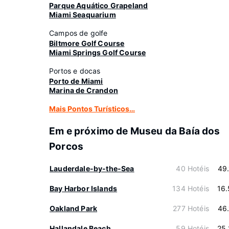
Parque Aquático Grapeland
Miami Seaquarium
Campos de golfe
Biltmore Golf Course
Miami Springs Golf Course
Portos e docas
Porto de Miami
Marina de Crandon
Mais Pontos Turísticos…
Em e próximo de Museu da Baía dos
Porcos
Lauderdale-by-the-Sea
40 Hotéis
49
Bay Harbor Islands
134 Hotéis
16
Oakland Park
277 Hotéis
46
Hallandale Beach
59 Hotéis
25