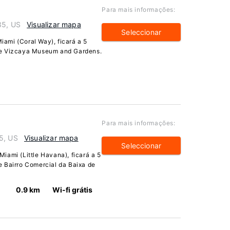
Para mais informações:
35, US
Visualizar mapa
Seleccionar
ami (Coral Way), ficará a 5
de Vizcaya Museum and Gardens.
Para mais informações:
5, US
Visualizar mapa
Seleccionar
iami (Little Havana), ficará a 5
 Bairro Comercial da Baixa de
0.9 km
Wi-fi grátis