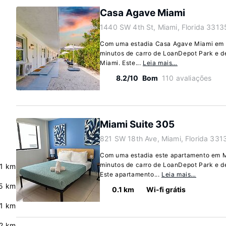
Casa Agave Miami
1440 SW 4th St, Miami, Florida 3313
Com uma estadia Casa Agave Miami em Mi
minutos de carro de LoanDepot Park e de
Miami. Este...
Leia mais…
8.2/10
Bom
110 avaliações
Miami Suite 305
821 SW 18th Ave, Miami, Florida 331
Com uma estadia este apartamento em Mi
minutos de carro de LoanDepot Park e 
.1 km
Este apartamento...
Leia mais…
.5 km
0.1 km
Wi-fi grátis
.1 km
.2 km