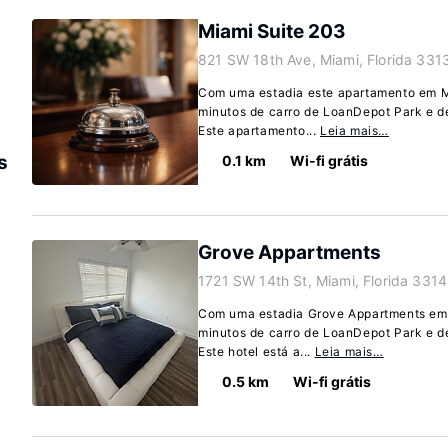
Miami Suite 203
821 SW 18th Ave, Miami, Florida 331
Com uma estadia este apartamento em Mi
minutos de carro de LoanDepot Park e 
Este apartamento...
Leia mais…
s
0.1 km
Wi-fi grátis
Grove Appartments
1721 SW 14th St, Miami, Florida 331
Com uma estadia Grove Appartments em M
minutos de carro de LoanDepot Park e 
Este hotel está a...
Leia mais…
0.5 km
Wi-fi grátis