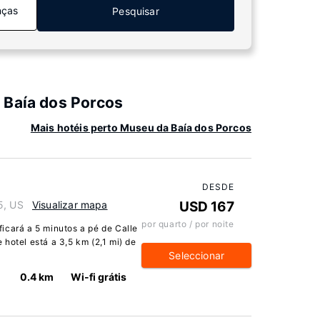
nças
Pesquisar
 Baía dos Porcos
Mais hotéis perto Museu da Baía dos Porcos
DESDE
5, US
Visualizar mapa
USD 167
por quarto / por noite
icará a 5 minutos a pé de Calle
hotel está a 3,5 km (2,1 mi) de
Seleccionar
0.4 km
Wi-fi grátis