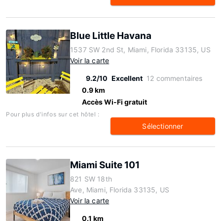
Blue Little Havana
1537 SW 2nd St, Miami, Florida 33135, US
Voir la carte
9.2/10
Excellent
12 commentaires
0.9 km
Accès Wi-Fi gratuit
Pour plus d'infos sur cet hôtel :
Sélectionner
Miami Suite 101
821 SW 18th
Ave, Miami, Florida 33135, US
Voir la carte
0.1 km