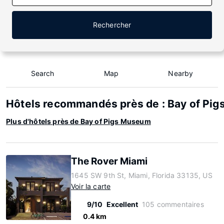
Rechercher
Search
Map
Nearby
Hôtels recommandés près de : Bay of Pi
Plus d'hôtels près de Bay of Pigs Museum
The Rover Miami
1645 SW 9th St, Miami, Florida 33135, US
Voir la carte
9/10
Excellent
105 commentaires
0.4 km