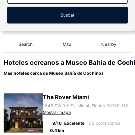
Buscar
Search
Map
Nearby
Hoteles cercanos a Museo Bahía de Coch
Más hoteles cerca de Museo Bahía de Cochinos
The Rover Miami
1645 SW 9th St, Miami, Florida 33135, US
Mostrar mapa
9/10
Excelente
105 comentarios
0.4 km