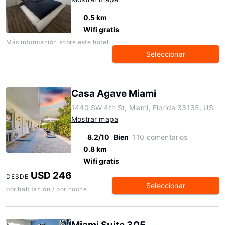
0.5 km
Wifi gratis
Más información sobre este hotel:
Seleccionar
Casa Agave Miami
1440 SW 4th St, Miami, Florida 33135, US
Mostrar mapa
8.2/10
Bien
110 comentarios
0.8 km
Wifi gratis
USD 246
DESDE
Seleccionar
por habitación / por noche