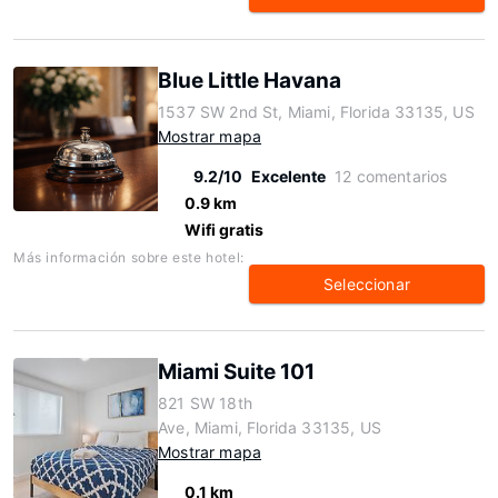
Blue Little Havana
1537 SW 2nd St, Miami, Florida 33135, US
Mostrar mapa
9.2/10
Excelente
12 comentarios
0.9 km
Wifi gratis
Más información sobre este hotel:
Seleccionar
Miami Suite 101
821 SW 18th
Ave, Miami, Florida 33135, US
Mostrar mapa
0.1 km