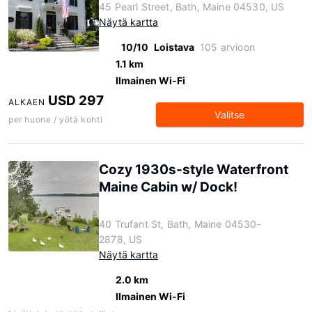
45 Pearl Street, Bath, Maine 04530, US
Näytä kartta
10/10
Loistava
105 arvioon
1.1 km
Ilmainen Wi-Fi
USD 297
ALKAEN
Valitse
per huone / yötä kohti
Cozy 1930s-style Waterfront
Maine Cabin w/ Dock!
40 Trufant St, Bath, Maine 04530-
2878, US
Näytä kartta
2.0 km
Ilmainen Wi-Fi