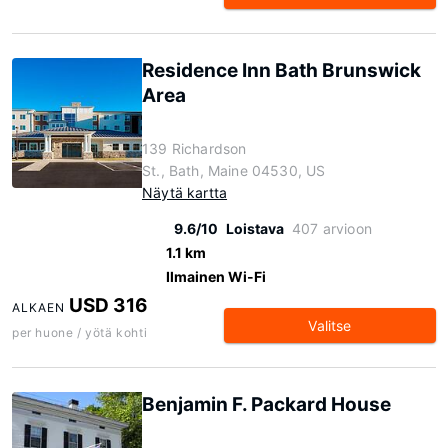
Residence Inn Bath Brunswick
Area
139 Richardson
St., Bath, Maine 04530, US
Näytä kartta
9.6/10
Loistava
407 arvioon
1.1 km
Ilmainen Wi-Fi
USD 316
ALKAEN
Valitse
per huone / yötä kohti
Benjamin F. Packard House