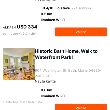
9.4/10
Loistava
774 arvioon
0.5 km
Ilmainen Wi-Fi
USD 334
ALKAEN
Valitse
per huone / yötä kohti
Historic Bath Home, Walk to
Waterfront Park!
904 Washington St, Bath, Maine 04530-
2653, US
Näytä kartta
0.6 km
Ilmainen Wi-Fi
Lisätietoja tästä hotellista:
Valitse