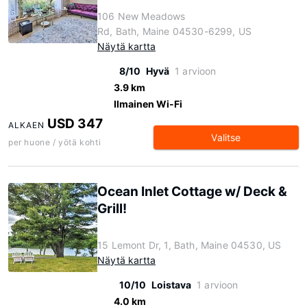
106 New Meadows
Rd, Bath, Maine 04530-6299, US
Näytä kartta
8/10
Hyvä
1 arvioon
3.9 km
Ilmainen Wi-Fi
USD 347
ALKAEN
Valitse
per huone / yötä kohti
Ocean Inlet Cottage w/ Deck &
Grill!
15 Lemont Dr, 1, Bath, Maine 04530, US
Näytä kartta
10/10
Loistava
1 arvioon
4.0 km