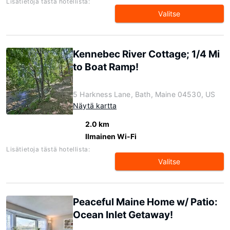
Lisätietoja tästä hotellista:
Valitse
Kennebec River Cottage; 1/4 Mi
to Boat Ramp!
5 Harkness Lane, Bath, Maine 04530, US
Näytä kartta
2.0 km
Ilmainen Wi-Fi
Lisätietoja tästä hotellista:
Valitse
Peaceful Maine Home w/ Patio:
Ocean Inlet Getaway!