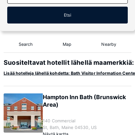
Etsi
Search
Map
Nearby
Suositeltavat hotellit lähellä maamerkkiä:
Lisää hotelleja lähellä kohdetta: Bath Visitor Information Cente
Hampton Inn Bath (Brunswick
Area)
140 Commercial
St, Bath, Maine 04530, US
Näytä kartta