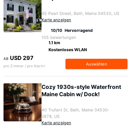
45 Pearl Street, Bath, Maine 04530, US
Karte anzeigen
10/10
Hervorragend
105 bewertungen
1.1 km
Kostenloses WLAN
USD 297
AB
Auswählen
pro Zimmer / pro Nacht
Cozy 1930s-style Waterfront
Maine Cabin w/ Dock!
40 Trufant St, Bath, Maine 04530-
2878, US
Karte anzeigen