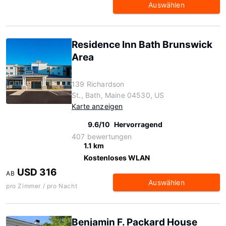
Auswählen
Residence Inn Bath Brunswick
Area
139 Richardson
St., Bath, Maine 04530, US
Karte anzeigen
9.6/10
Hervorragend
407 bewertungen
1.1 km
Kostenloses WLAN
USD 316
AB
Auswählen
pro Zimmer / pro Nacht
Benjamin F. Packard House