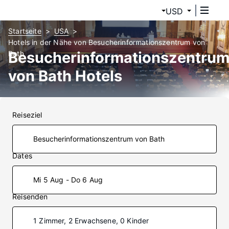
USD
Startseite
USA
Hotels in der Nähe von Besucherinformationszentrum von
Besucherinformationszentru
Bath
von Bath Hotels
Reiseziel
Dates
Mi 5 Aug - Do 6 Aug
Reisenden
1 Zimmer, 2 Erwachsene, 0 Kinder