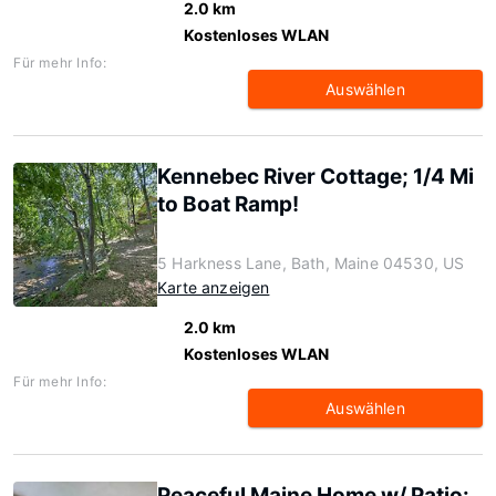
2.0 km
Kostenloses WLAN
Für mehr Info:
Auswählen
Kennebec River Cottage; 1/4 Mi
to Boat Ramp!
5 Harkness Lane, Bath, Maine 04530, US
Karte anzeigen
2.0 km
Kostenloses WLAN
Für mehr Info:
Auswählen
Peaceful Maine Home w/ Patio: