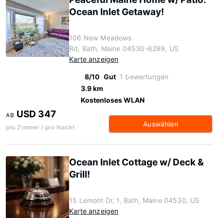
Ocean Inlet Getaway!
106 New Meadows
Rd, Bath, Maine 04530-6299, US
Karte anzeigen
8/10
Gut
1 bewertungen
3.9 km
Kostenloses WLAN
USD 347
AB
Auswählen
pro Zimmer / pro Nacht
Ocean Inlet Cottage w/ Deck &
Grill!
15 Lemont Dr, 1, Bath, Maine 04530, US
Karte anzeigen