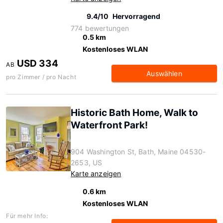
9.4/10
Hervorragend
774 bewertungen
0.5 km
Kostenloses WLAN
USD 334
AB
Auswählen
pro Zimmer / pro Nacht
Historic Bath Home, Walk to
Waterfront Park!
904 Washington St, Bath, Maine 04530-
2653, US
Karte anzeigen
0.6 km
Kostenloses WLAN
Für mehr Info: