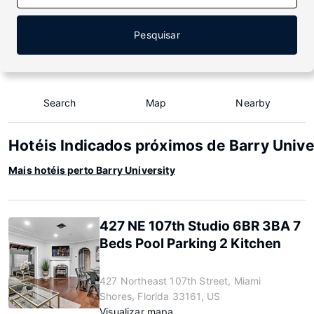
Pesquisar
Search
Map
Nearby
Hotéis Indicados próximos de Barry Unive
Mais hotéis perto Barry University
427 NE 107th Studio 6BR 3BA 7
Beds Pool Parking 2 Kitchen
427 Northeast 107th Street, Miami
Shores, Florida 33161, US
Visualizar mapa