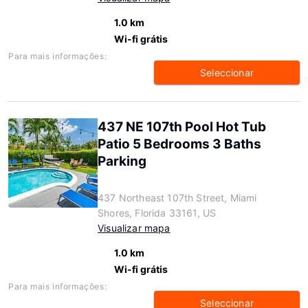
1.0 km
Wi-fi grátis
Para mais informações:
Seleccionar
437 NE 107th Pool Hot Tub
Patio 5 Bedrooms 3 Baths
Parking
437 Northeast 107th Street, Miami
Shores, Florida 33161, US
Visualizar mapa
1.0 km
Wi-fi grátis
Para mais informações:
Seleccionar