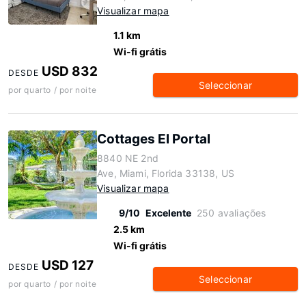
Visualizar mapa
1.1 km
Wi-fi grátis
USD 832
DESDE
Seleccionar
por quarto / por noite
Cottages El Portal
8840 NE 2nd
Ave, Miami, Florida 33138, US
Visualizar mapa
9/10
Excelente
250 avaliações
2.5 km
Wi-fi grátis
USD 127
DESDE
Seleccionar
por quarto / por noite