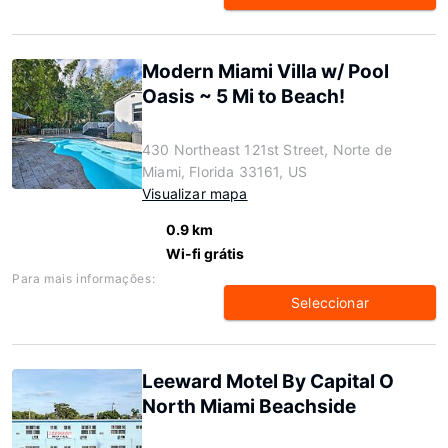
Modern Miami Villa w/ Pool
Oasis ~ 5 Mi to Beach!
430 Northeast 121st Street, Norte de
Miami, Florida 33161, US
Visualizar mapa
0.9 km
Wi-fi grátis
Para mais informações:
Seleccionar
Leeward Motel By Capital O
North Miami Beachside