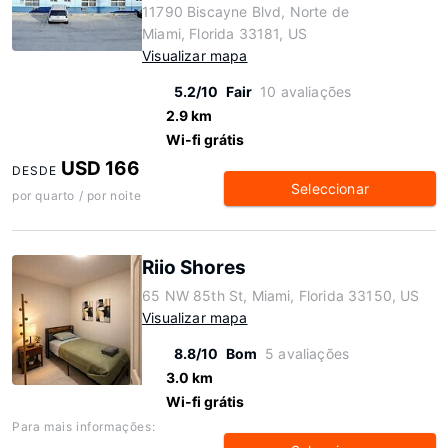
11790 Biscayne Blvd, Norte de
Miami, Florida 33181, US
Visualizar mapa
5.2/10
Fair
10 avaliações
2.9 km
Wi-fi grátis
USD 166
DESDE
Seleccionar
por quarto / por noite
Riio Shores
65 NW 85th St, Miami, Florida 33150, US
Visualizar mapa
8.8/10
Bom
5 avaliações
3.0 km
Wi-fi grátis
Para mais informações: