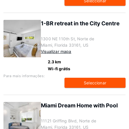
Seleccionar
1-BR retreat in the City Centre
1300 NE 110th St, Norte de
Miami, Florida 33161, US
Visualizar mapa
2.3 km
Wi-fi grátis
Para mais informações:
Seleccionar
Miami Dream Home with Pool
11121 Griffing Blvd, Norte de
Miami, Florida 33161, US