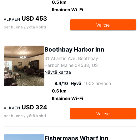
0.5 km
Ilmainen Wi-Fi
USD 453
ALKAEN
Valitse
per huone / yötä kohti
Boothbay Harbor Inn
31 Atlantic Ave, Boothbay
Harbor, Maine 04538, US
Näytä kartta
8.4/10
Hyvä
1002 arvioon
0.6 km
Ilmainen Wi-Fi
USD 324
ALKAEN
Valitse
per huone / yötä kohti
Fishermans Wharf Inn