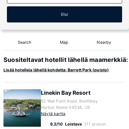
Etsi
Search
Map
Nearby
Suositeltavat hotellit lähellä maamerkkiä:
Lisää hotelleja lähellä kohdetta: Barrett Park (puisto)
Linekin Bay Resort
92 Wall Point Road, Boothbay
Harbor, Maine 04538, US
Näytä kartta
9.2/10
Loistava
211 arvioon