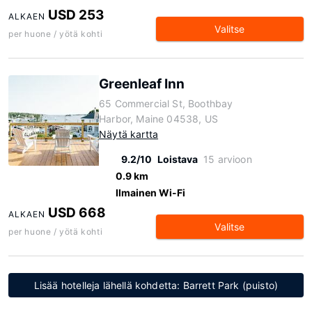
USD 253
ALKAEN
Valitse
per huone / yötä kohti
Greenleaf Inn
65 Commercial St, Boothbay
Harbor, Maine 04538, US
Näytä kartta
9.2/10
Loistava
15 arvioon
0.9 km
Ilmainen Wi-Fi
USD 668
ALKAEN
Valitse
per huone / yötä kohti
Lisää hotelleja lähellä kohdetta: Barrett Park (puisto)