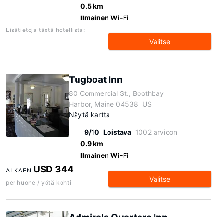
0.5 km
Ilmainen Wi-Fi
Lisätietoja tästä hotellista:
Valitse
Tugboat Inn
80 Commercial St., Boothbay
Harbor, Maine 04538, US
Näytä kartta
9/10
Loistava
1002 arvioon
0.9 km
Ilmainen Wi-Fi
USD 344
ALKAEN
Valitse
per huone / yötä kohti