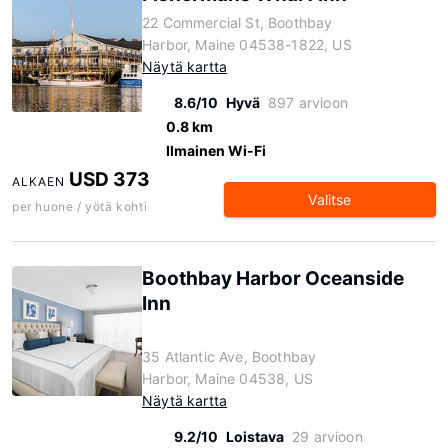
22 Commercial St, Boothbay
Harbor, Maine 04538-1822, US
Näytä kartta
8.6/10
Hyvä
897 arvioon
0.8 km
Ilmainen Wi-Fi
USD 373
ALKAEN
Valitse
per huone / yötä kohti
Boothbay Harbor Oceanside
Inn
35 Atlantic Ave, Boothbay
Harbor, Maine 04538, US
Näytä kartta
9.2/10
Loistava
29 arvioon