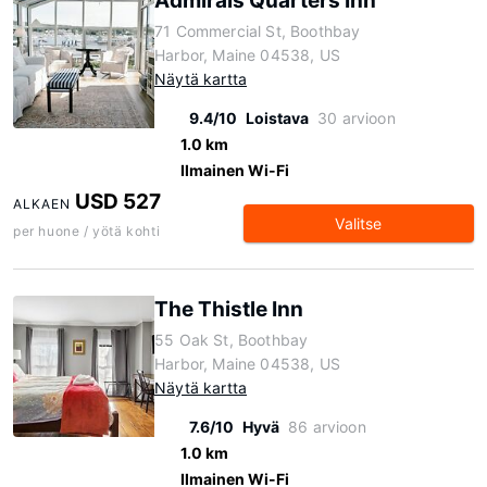
Admirals Quarters Inn
71 Commercial St, Boothbay
Harbor, Maine 04538, US
Näytä kartta
9.4/10
Loistava
30 arvioon
1.0 km
Ilmainen Wi-Fi
USD 527
ALKAEN
Valitse
per huone / yötä kohti
The Thistle Inn
55 Oak St, Boothbay
Harbor, Maine 04538, US
Näytä kartta
7.6/10
Hyvä
86 arvioon
1.0 km
Ilmainen Wi-Fi