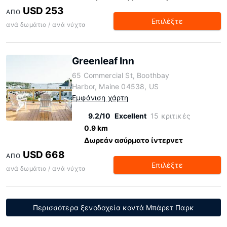
USD 253
ΑΠΌ
Επιλέξτε
ανά δωμάτιο / ανά νύχτα
Greenleaf Inn
65 Commercial St, Boothbay
Harbor, Maine 04538, US
Εμφάνιση χάρτη
9.2/10
Excellent
15 κριτικές
0.9 km
Δωρεάν ασύρματο ίντερνετ
USD 668
ΑΠΌ
Επιλέξτε
ανά δωμάτιο / ανά νύχτα
Περισσότερα ξενοδοχεία κοντά Μπάρετ Παρκ