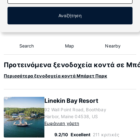
Αναζήτηση
Search
Map
Nearby
Προτεινόμενα ξενοδοχεία κοντά σε Μπ
Περισσότερα ξενοδοχεία κοντά Μπάρετ Παρκ
Linekin Bay Resort
92 Wall Point Road, Boothbay
Harbor, Maine 04538, US
Εμφάνιση χάρτη
9.2/10
Excellent
211 κριτικές