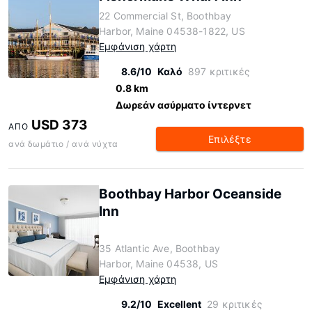
22 Commercial St, Boothbay
Harbor, Maine 04538-1822, US
Εμφάνιση χάρτη
8.6/10
Καλό
897 κριτικές
0.8 km
Δωρεάν ασύρματο ίντερνετ
USD 373
ΑΠΌ
Επιλέξτε
ανά δωμάτιο / ανά νύχτα
Boothbay Harbor Oceanside
Inn
35 Atlantic Ave, Boothbay
Harbor, Maine 04538, US
Εμφάνιση χάρτη
9.2/10
Excellent
29 κριτικές