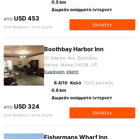
0.5 km
Δωρεάν ασύρματο ίντερνετ
USD 453
ΑΠΌ
Επιλέξτε
ανά δωμάτιο / ανά νύχτα
Boothbay Harbor Inn
31 Atlantic Ave, Boothbay
Harbor, Maine 04538, US
Εμφάνιση χάρτη
8.4/10
Καλό
1002 κριτικές
0.6 km
Δωρεάν ασύρματο ίντερνετ
USD 324
ΑΠΌ
Επιλέξτε
ανά δωμάτιο / ανά νύχτα
Fishermans Wharf Inn