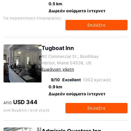
0.5 km
Δωρεάν ασύρματο ίντερνετ
Για περισσότερες πληροφορίες:
Επιλέξτε
Tugboat Inn
80 Commercial St., Boothbay
Harbor, Maine 04538, US
Εμφάνιση χάρτη
9/10
Excellent
1002 κριτικές
0.9 km
Δωρεάν ασύρματο ίντερνετ
USD 344
ΑΠΌ
Επιλέξτε
ανά δωμάτιο / ανά νύχτα