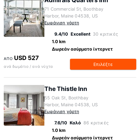
Admirals Quarters Inn
71 Commercial St, Boothbay
Harbor, Maine 04538, US
Εμφάνιση χάρτη
9.4/10
Excellent
30 κριτικές
1.0 km
Δωρεάν ασύρματο ίντερνετ
USD 527
ΑΠΌ
Επιλέξτε
ανά δωμάτιο / ανά νύχτα
The Thistle Inn
55 Oak St, Boothbay
Harbor, Maine 04538, US
Εμφάνιση χάρτη
7.6/10
Καλό
86 κριτικές
1.0 km
Δωρεάν ασύρματο ίντερνετ