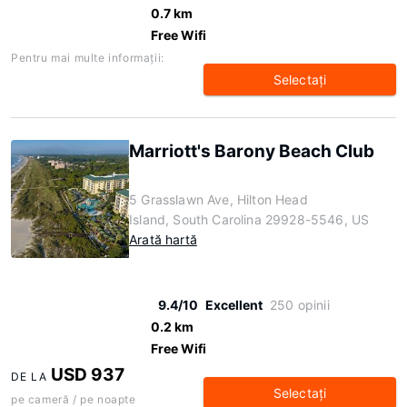
0.7 km
Free Wifi
Pentru mai multe informaţii:
Selectaţi
Marriott's Barony Beach Club
5 Grasslawn Ave, Hilton Head
Island, South Carolina 29928-5546, US
Arată hartă
9.4/10
Excellent
250 opinii
0.2 km
Free Wifi
USD 937
DE LA
Selectaţi
pe cameră / pe noapte