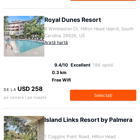
Royal Dunes Resort
8 Wimbledon Ct, Hilton Head Island, South
Carolina 29928, US
Arată hartă
9.4/10
Excellent
186 opinii
0.3 km
Free Wifi
USD 258
DE LA
Selectaţi
pe cameră / pe noapte
Island Links Resort by Palmera
1 Coggins Point Road, Hilton Head