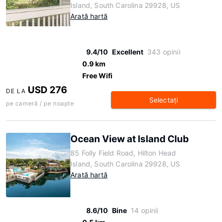
Island, South Carolina 29928, US
Arată hartă
9.4/10
Excellent
343 opinii
0.9 km
Free Wifi
USD 276
DE LA
Selectaţi
pe cameră / pe noapte
Ocean View at Island Club
85 Folly Field Road, Hilton Head
Island, South Carolina 29928, US
Arată hartă
8.6/10
Bine
14 opinii