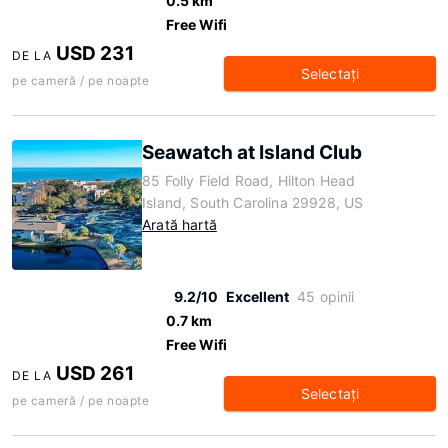
0.5 km
Free Wifi
USD 231
DE LA
Selectaţi
pe cameră / pe noapte
Seawatch at Island Club
85 Folly Field Road, Hilton Head
Island, South Carolina 29928, US
Arată hartă
9.2/10
Excellent
45 opinii
0.7 km
Free Wifi
USD 261
DE LA
Selectaţi
pe cameră / pe noapte