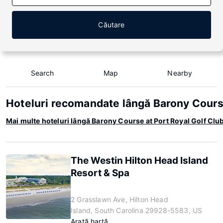
Căutare
Search
Map
Nearby
Hoteluri recomandate lângă Barony Course
Mai multe hoteluri lângă Barony Course at Port Royal Golf Clu
The Westin Hilton Head Island
Resort & Spa
2 Grasslawn Ave, Hilton Head
Island, South Carolina 29928-5583, US
Arată hartă