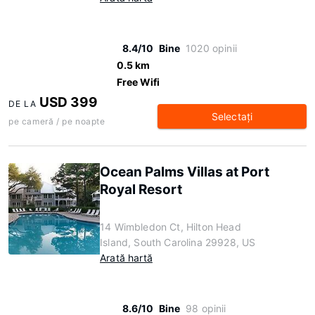
8.4/10
Bine
1020 opinii
0.5 km
Free Wifi
USD 399
DE LA
Selectaţi
pe cameră / pe noapte
Ocean Palms Villas at Port
Royal Resort
14 Wimbledon Ct, Hilton Head
Island, South Carolina 29928, US
Arată hartă
8.6/10
Bine
98 opinii