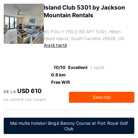
Island Club 5301 by Jackson
Mountain Rentals
85 FOLLY FIELD RD APT 5301, Hilton
Head Island, South Carolina 29928, US
Arată hartă
10/10
Excellent
1 opinii
0.6 km
Free Wifi
USD 610
DE LA
Selectaţi
pe cameră / pe noapte
Mai multe hoteluri lângă Barony Course at Port Royal Golf
Club