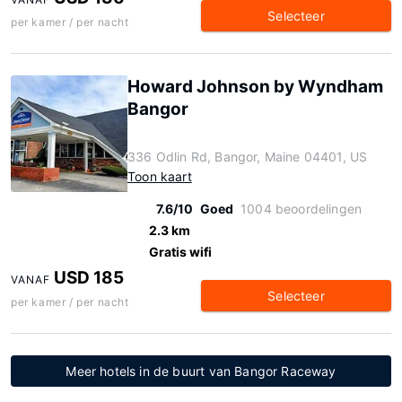
Selecteer
per kamer / per nacht
Howard Johnson by Wyndham
Bangor
336 Odlin Rd, Bangor, Maine 04401, US
Toon kaart
7.6/10
Goed
1004 beoordelingen
2.3 km
Gratis wifi
USD 185
VANAF
Selecteer
per kamer / per nacht
Meer hotels in de buurt van Bangor Raceway