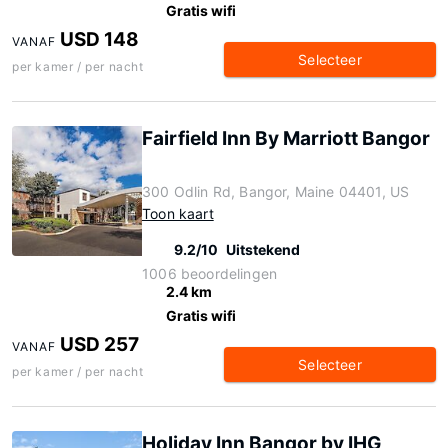
Gratis wifi
USD 148
VANAF
Selecteer
per kamer / per nacht
Fairfield Inn By Marriott Bangor
300 Odlin Rd, Bangor, Maine 04401, US
Toon kaart
9.2/10
Uitstekend
1006 beoordelingen
2.4 km
Gratis wifi
USD 257
VANAF
Selecteer
per kamer / per nacht
Holiday Inn Bangor by IHG