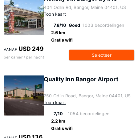
404 Odlin Rd, Bangor, Maine 04401, US
Toon kaart
7.8/10
Goed
1003 beoordelingen
2.6 km
Gratis wifi
USD 249
VANAF
Selecteer
per kamer / per nacht
Quality Inn Bangor Airport
250 Odlin Road, Bangor, Maine 04401, US
Toon kaart
7/10
1054 beoordelingen
2.2 km
Gratis wifi
USD 136
VANAF