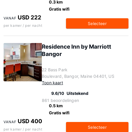
0.3 km
Gratis wifi
USD 222
VANAF
Selecteer
per kamer / per nacht
Residence Inn by Marriott
Bangor
22 Bass Park
Boulevard, Bangor, Maine 04401, US
Toon kaart
9.6/10
Uitstekend
861 beoordelingen
0.5 km
Gratis wifi
USD 400
VANAF
Selecteer
per kamer / per nacht