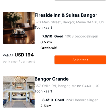
Fireside Inn & Suites Bangor
570 Main Street, Bangor, Maine 04401, US
Toon kaart
7.6/10
Goed
1008 beoordelingen
0.5 km
Gratis wifi
USD 194
VANAF
Selecteer
per kamer / per nacht
Bangor Grande
357 Odlin Rd, Bangor, Maine 04401, US
Toon kaart
8.4/10
Goed
2241 beoordelingen
2.5 km