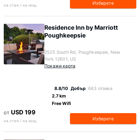
Изберете
на стая / на нощ
Residence Inn by Marriott
Poughkeepsie
2525 South Rd, Poughkeepsie, New
York 12601, US
Покажи карта
8.8/10
Добър
663 отзива
2.7 km
Free Wifi
USD 199
ОТ
Изберете
на стая / на нощ