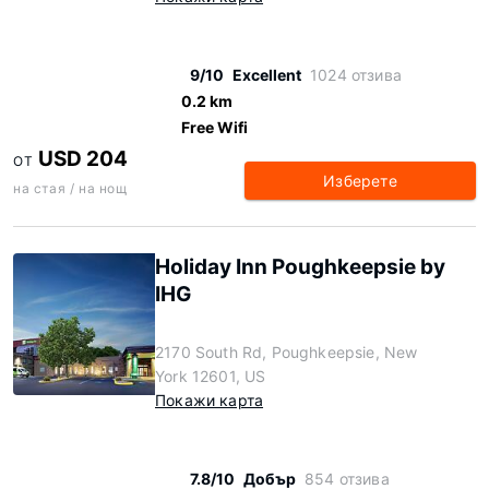
9/10
Excellent
1024 отзива
0.2 km
Free Wifi
USD 204
ОТ
Изберете
на стая / на нощ
Holiday Inn Poughkeepsie by
IHG
2170 South Rd, Poughkeepsie, New
York 12601, US
Покажи карта
7.8/10
Добър
854 отзива