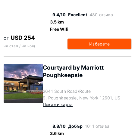
9.4/10
Excellent
480 отзива
3.5 km
Free Wifi
USD 254
ОТ
Изберете
на стая / на нощ
Courtyard by Marriott
Poughkeepsie
2641 South Road/Route
9, Poughkeepsie, New York 12601, US
Покажи карта
8.8/10
Добър
1011 отзива
3.6 km