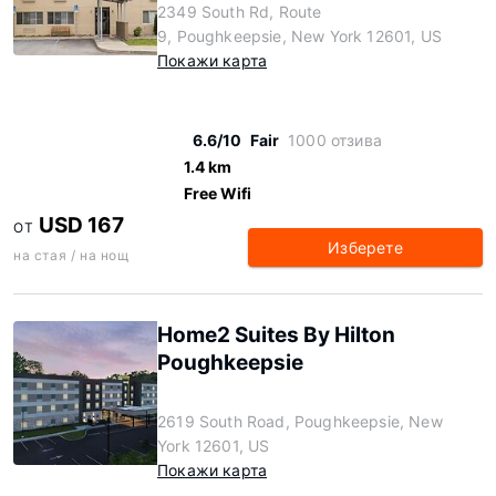
2349 South Rd, Route
9, Poughkeepsie, New York 12601, US
Покажи карта
6.6/10
Fair
1000 отзива
1.4 km
Free Wifi
USD 167
ОТ
Изберете
на стая / на нощ
Home2 Suites By Hilton
Poughkeepsie
2619 South Road, Poughkeepsie, New
York 12601, US
Покажи карта