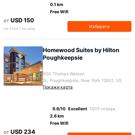
0.1 km
Free Wifi
USD 150
ОТ
Изберете
на стая / на нощ
Homewood Suites by Hilton
Poughkeepsie
900 Thomas Watson
Dr, Poughkeepsie, New York 12601, US
Покажи карта
9.6/10
Excellent
1005 отзива
2.6 km
Free Wifi
USD 234
ОТ