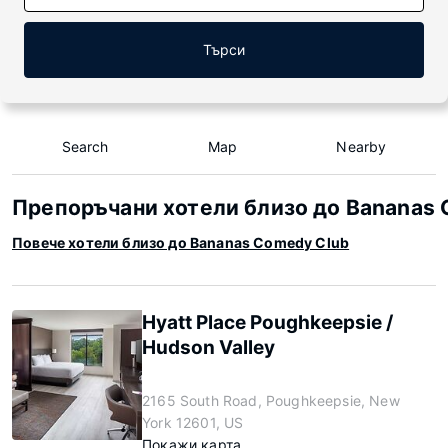
Търси
Search
Map
Nearby
Препоръчани хотели близо до Bananas 
Повече хотели близо до Bananas Comedy Club
Hyatt Place Poughkeepsie /
Hudson Valley
2165 South Road, Poughkeepsie, New
York 12601, US
Покажи карта