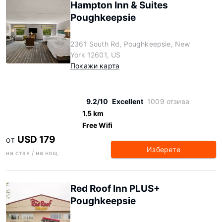
Hampton Inn & Suites
Poughkeepsie
2361 South Rd, Poughkeepsie, New
York 12601, US
Покажи карта
9.2/10
Excellent
1009 отзива
1.5 km
Free Wifi
USD 179
ОТ
Изберете
на стая / на нощ
Red Roof Inn PLUS+
Poughkeepsie