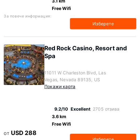
3.1 km
Free Wifi
За повече информация:
Изберете
Red Rock Casino, Resort and
Spa
11011 W Charleston Blvd, Las
Vegas, Nevada 89135, US
Покажи карта
9.2/10
Excellent
2705 отзива
3.6 km
Free Wifi
USD 288
ОТ
Изберете