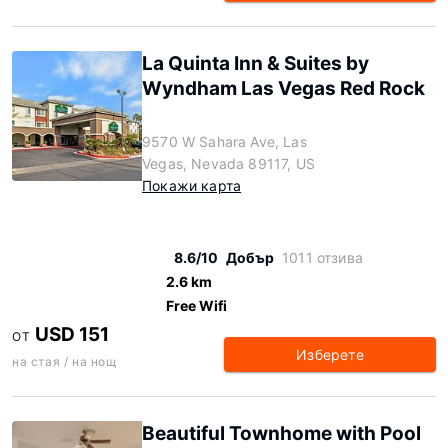
La Quinta Inn & Suites by
Wyndham Las Vegas Red Rock
9570 W Sahara Ave, Las
Vegas, Nevada 89117, US
Покажи карта
8.6/10
Добър
1011 отзива
2.6 km
Free Wifi
USD 151
ОТ
Изберете
на стая / на нощ
Beautiful Townhome with Pool