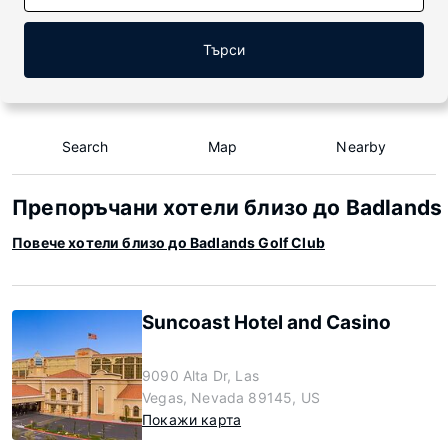
Търси
Search
Map
Nearby
Препоръчани хотели близо до Badlands 
Повече хотели близо до Badlands Golf Club
Suncoast Hotel and Casino
9090 Alta Dr, Las
Vegas, Nevada 89145, US
Покажи карта