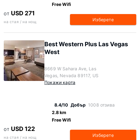
Free Wifi
USD 271
ОТ
Изберете
на стая / на нощ
Best Western Plus Las Vegas
West
8669 W Sahara Ave, Las
Vegas, Nevada 89117, US
Покажи карта
8.4/10
Добър
1008 отзива
2.8 km
Free Wifi
USD 122
ОТ
Изберете
на стая / на нощ