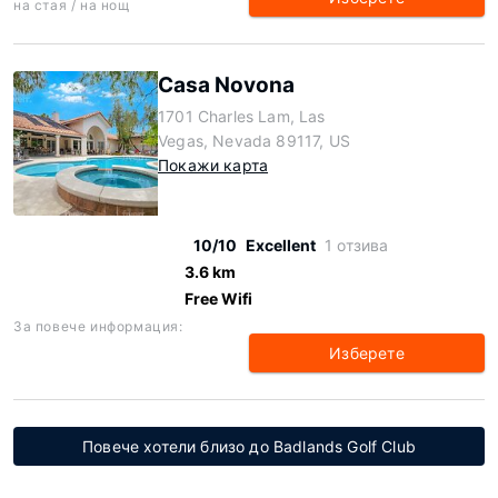
на стая / на нощ
Casa Novona
1701 Charles Lam, Las
Vegas, Nevada 89117, US
Покажи карта
10/10
Excellent
1 отзива
3.6 km
Free Wifi
За повече информация:
Изберете
Повече хотели близо до Badlands Golf Club