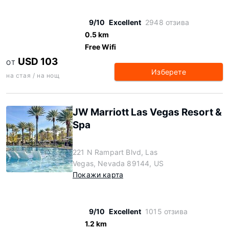
9/10
Excellent
2948 отзива
0.5 km
Free Wifi
USD 103
ОТ
Изберете
на стая / на нощ
JW Marriott Las Vegas Resort &
Spa
221 N Rampart Blvd, Las
Vegas, Nevada 89144, US
Покажи карта
9/10
Excellent
1015 отзива
1.2 km