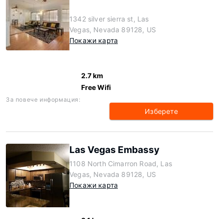
1342 silver sierra st, Las
Vegas, Nevada 89128, US
Покажи карта
2.7 km
Free Wifi
За повече информация:
Изберете
Las Vegas Embassy
1108 North Cimarron Road, Las
Vegas, Nevada 89128, US
Покажи карта