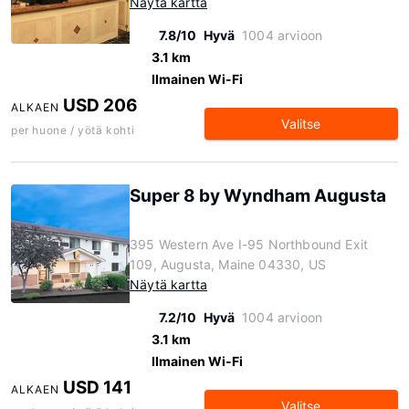
Näytä kartta
7.8/10
Hyvä
1004 arvioon
3.1 km
Ilmainen Wi-Fi
USD 206
ALKAEN
Valitse
per huone / yötä kohti
Super 8 by Wyndham Augusta
395 Western Ave I-95 Northbound Exit
109, Augusta, Maine 04330, US
Näytä kartta
7.2/10
Hyvä
1004 arvioon
3.1 km
Ilmainen Wi-Fi
USD 141
ALKAEN
Valitse