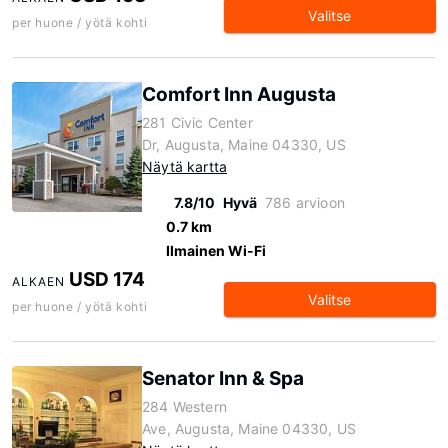
Valitse
per huone / yötä kohti
Comfort Inn Augusta
281 Civic Center
Dr, Augusta, Maine 04330, US
Näytä kartta
7.8/10
Hyvä
786 arvioon
0.7 km
Ilmainen Wi-Fi
USD 174
ALKAEN
Valitse
per huone / yötä kohti
Senator Inn & Spa
284 Western
Ave, Augusta, Maine 04330, US