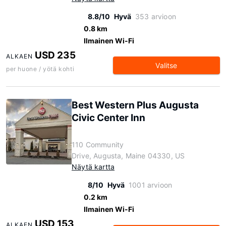
8.8/10
Hyvä
353 arvioon
0.8 km
Ilmainen Wi-Fi
USD 235
ALKAEN
Valitse
per huone / yötä kohti
Best Western Plus Augusta
Civic Center Inn
110 Community
Drive, Augusta, Maine 04330, US
Näytä kartta
8/10
Hyvä
1001 arvioon
0.2 km
Ilmainen Wi-Fi
USD 153
ALKAEN