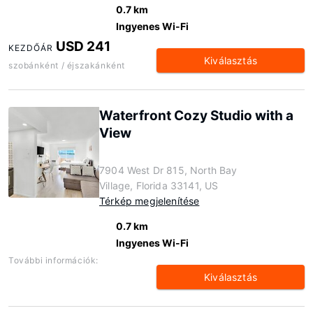
0.7 km
Ingyenes Wi-Fi
USD 241
KEZDŐÁR
Kiválasztás
szobánként / éjszakánként
Waterfront Cozy Studio with a
View
7904 West Dr 815, North Bay
Village, Florida 33141, US
Térkép megjelenítése
0.7 km
Ingyenes Wi-Fi
További információk:
Kiválasztás