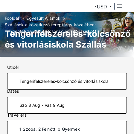
USD
Főoldal
Egyesült Államok
Szállások a következő tereptárgy közelében:
Tengerifelszerelés-kölcsönző
Tengerifelszerelés-kölcsönző és vitorlásiskola
és vitorlásiskola Szállás
Uticél
Dates
Szo 8 Aug - Vas 9 Aug
Travellers
1 Szoba, 2 Felnőtt, 0 Gyermek