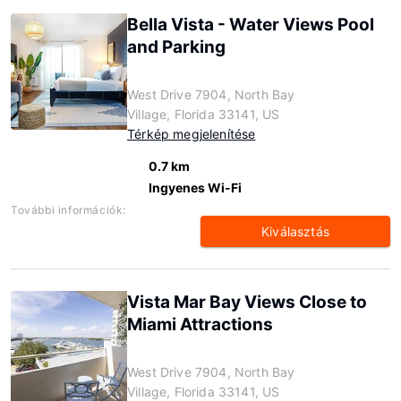
Bella Vista - Water Views Pool
and Parking
West Drive 7904, North Bay
Village, Florida 33141, US
Térkép megjelenítése
0.7 km
Ingyenes Wi-Fi
További információk:
Kiválasztás
Vista Mar Bay Views Close to
Miami Attractions
West Drive 7904, North Bay
Village, Florida 33141, US