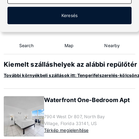
Keresés
Search
Map
Nearby
Kiemelt szálláshelyek az alábbi repülőtér
További környékbeli szállások itt: Tengerifelszerelés-kölcsönz
Waterfront One-Bedroom Apt
7904 West Dr 807, North Bay
Village, Florida 33141, US
Térkép megjelenítése