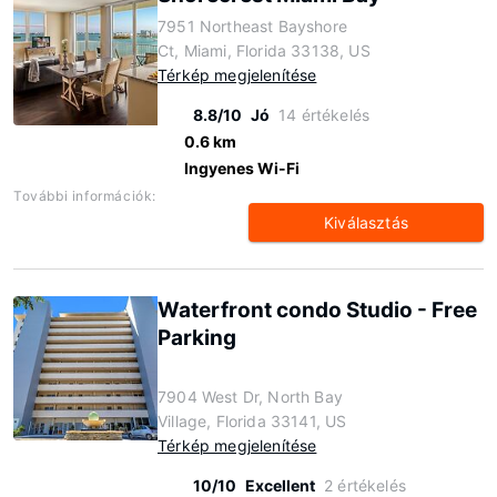
7951 Northeast Bayshore
Ct, Miami, Florida 33138, US
Térkép megjelenítése
8.8/10
Jó
14 értékelés
0.6 km
Ingyenes Wi-Fi
További információk:
Kiválasztás
Waterfront condo Studio - Free
Parking
7904 West Dr, North Bay
Village, Florida 33141, US
Térkép megjelenítése
10/10
Excellent
2 értékelés