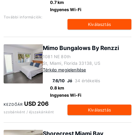
0.7 km
Ingyenes Wi-Fi
További információk:
Kiválasztás
Mimo Bungalows By Renzzi
1081 NE 80th
St, Miami, Florida 33138, US
Térkép megjelenítése
7.6/10
Jó
34 értékelés
0.8 km
Ingyenes Wi-Fi
USD 206
KEZDŐÁR
Kiválasztás
szobánként / éjszakánként
Shorecrest Miami Bay