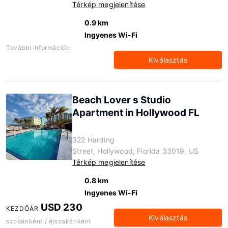
Térkép megjelenítése
0.9 km
Ingyenes Wi-Fi
További információk:
Kiválasztás
Beach Lover s Studio
Apartment in Hollywood FL
322 Harding
Street, Hollywood, Florida 33019, US
Térkép megjelenítése
0.8 km
Ingyenes Wi-Fi
USD 230
KEZDŐÁR
Kiválasztás
szobánként / éjszakánként