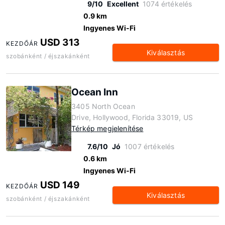
9/10
Excellent
1074 értékelés
0.9 km
Ingyenes Wi-Fi
USD 313
KEZDŐÁR
Kiválasztás
szobánként / éjszakánként
Ocean Inn
3405 North Ocean
Drive, Hollywood, Florida 33019, US
Térkép megjelenítése
7.6/10
Jó
1007 értékelés
0.6 km
Ingyenes Wi-Fi
USD 149
KEZDŐÁR
Kiválasztás
szobánként / éjszakánként