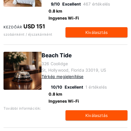
9/10
Excellent
467 értékelés
0.8 km
Ingyenes Wi-Fi
USD 151
KEZDŐÁR
Kiválasztás
szobánként / éjszakánként
Beach Tide
326 Coolidge
St, Hollywood, Florida 33019, US
Térkép megjelenítése
10/10
Excellent
1 értékelés
0.8 km
Ingyenes Wi-Fi
További információk:
Kiválasztás