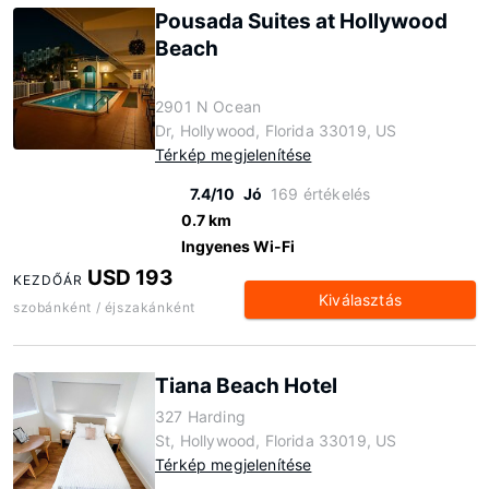
Pousada Suites at Hollywood
Beach
2901 N Ocean
Dr, Hollywood, Florida 33019, US
Térkép megjelenítése
7.4/10
Jó
169 értékelés
0.7 km
Ingyenes Wi-Fi
USD 193
KEZDŐÁR
Kiválasztás
szobánként / éjszakánként
Tiana Beach Hotel
327 Harding
St, Hollywood, Florida 33019, US
Térkép megjelenítése