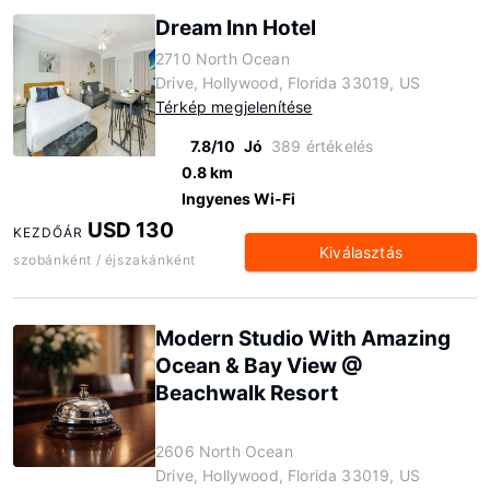
Dream Inn Hotel
2710 North Ocean
Drive, Hollywood, Florida 33019, US
Térkép megjelenítése
7.8/10
Jó
389 értékelés
0.8 km
Ingyenes Wi-Fi
USD 130
KEZDŐÁR
Kiválasztás
szobánként / éjszakánként
Modern Studio With Amazing
Ocean & Bay View @
Beachwalk Resort
2606 North Ocean
Drive, Hollywood, Florida 33019, US