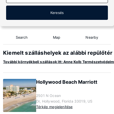
Keresés
Search
Map
Nearby
Kiemelt szálláshelyek az alábbi repülőt
További környékbeli szállások itt: Anne Kolb Természetvédel
Hollywood Beach Marriott
2501 N Ocean
Dr, Hollywood, Florida 33019, US
Térkép megjelenítése