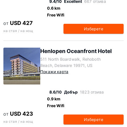
9.4/10
Excellent
667 отзива
0.6 km
Free Wifi
USD 427
ОТ
Изберете
на стая / на нощ
Henlopen Oceanfront Hotel
511 North Boardwalk, Rehoboth
Beach, Delaware 19971, US
Покажи карта
8.6/10
Добър
1823 отзива
0.9 km
Free Wifi
USD 423
ОТ
Изберете
на стая / на нощ