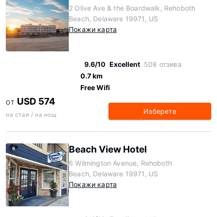
2 Olive Ave & the Boardwalk, Rehoboth
Beach, Delaware 19971, US
Покажи карта
9.6/10
Excellent
508 отзива
0.7 km
Free Wifi
USD 574
ОТ
Изберете
на стая / на нощ
Beach View Hotel
6 Wilmington Avenue, Rehoboth
Beach, Delaware 19971, US
Покажи карта