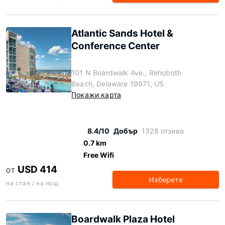
Atlantic Sands Hotel &
Conference Center
101 N Boardwalk Ave., Rehoboth
Beach, Delaware 19971, US
Покажи карта
8.4/10
Добър
1328 отзива
0.7 km
Free Wifi
USD 414
ОТ
Изберете
на стая / на нощ
Boardwalk Plaza Hotel