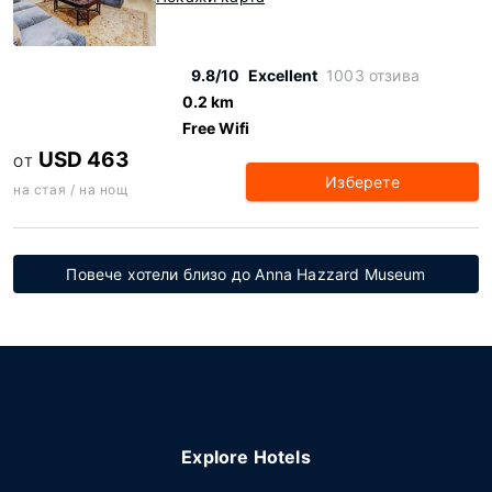
9.8/10
Excellent
1003 отзива
0.2 km
Free Wifi
USD 463
ОТ
Изберете
на стая / на нощ
Повече хотели близо до Anna Hazzard Museum
Explore Hotels