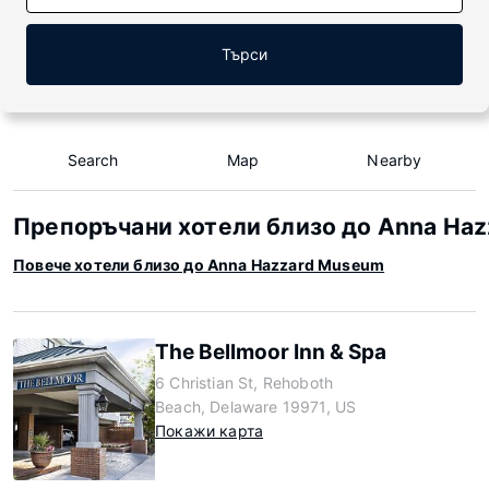
Търси
Search
Map
Nearby
Препоръчани хотели близо до Anna Ha
Повече хотели близо до Anna Hazzard Museum
The Bellmoor Inn & Spa
6 Christian St, Rehoboth
Beach, Delaware 19971, US
Покажи карта