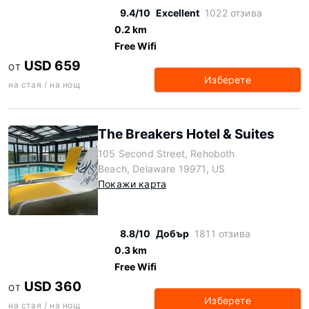
9.4/10
Excellent
1022 отзива
0.2 km
Free Wifi
USD 659
ОТ
Изберете
на стая / на нощ
The Breakers Hotel & Suites
105 Second Street, Rehoboth
Beach, Delaware 19971, US
Покажи карта
8.8/10
Добър
1811 отзива
0.3 km
Free Wifi
USD 360
ОТ
Изберете
на стая / на нощ