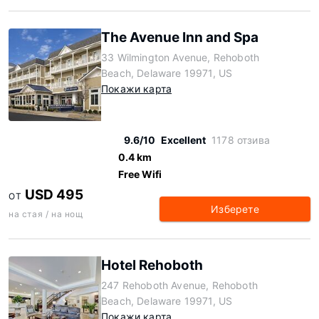
The Avenue Inn and Spa
33 Wilmington Avenue, Rehoboth
Beach, Delaware 19971, US
Покажи карта
9.6/10
Excellent
1178 отзива
0.4 km
Free Wifi
USD 495
ОТ
Изберете
на стая / на нощ
Hotel Rehoboth
247 Rehoboth Avenue, Rehoboth
Beach, Delaware 19971, US
Покажи карта