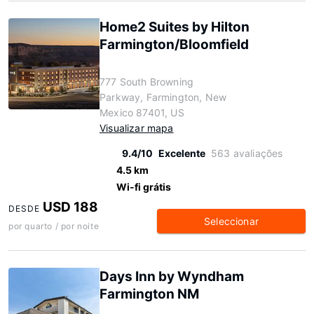
Home2 Suites by Hilton
Farmington/Bloomfield
777 South Browning
Parkway, Farmington, New
Mexico 87401, US
Visualizar mapa
9.4/10
Excelente
563 avaliações
4.5 km
Wi-fi grátis
USD 188
DESDE
Seleccionar
por quarto / por noite
Days Inn by Wyndham
Farmington NM