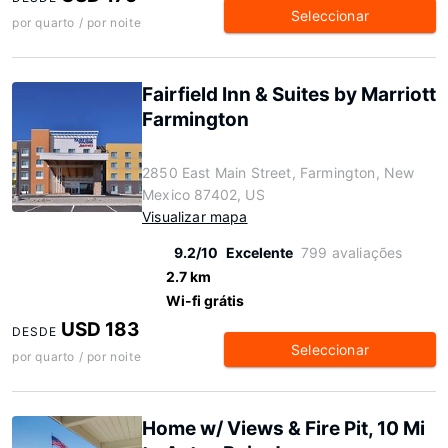
Seleccionar
por quarto / por noite
Fairfield Inn & Suites by Marriott
Farmington
2850 East Main Street, Farmington, New
Mexico 87402, US
Visualizar mapa
9.2/10
Excelente
799 avaliações
2.7 km
Wi-fi grátis
USD 183
DESDE
Seleccionar
por quarto / por noite
Home w/ Views & Fire Pit, 10 Mi