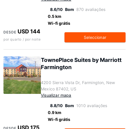
8.6/10
Bom
870 avaliações
0.5 km
Wi-fi grátis
USD 144
DESDE
Seleccionar
por quarto / por noite
TownePlace Suites by Marriott
Farmington
4200 Sierra Vista Dr, Farmington, New
Mexico 87402, US
Visualizar mapa
8.8/10
Bom
1010 avaliações
0.9 km
Wi-fi grátis
USD 175
DESDE