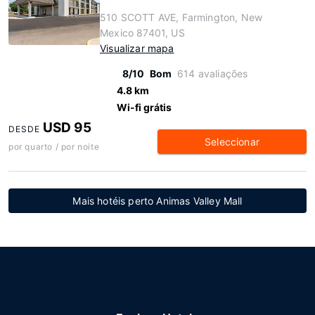
510 SCOTT AVE, Farmington, New
Mexico 87401, US
Visualizar mapa
8/10
Bom
614 avaliações
4.8 km
Wi-fi grátis
USD 95
DESDE
Seleccionar
por quarto / por noite
Mais hotéis perto Animas Valley Mall