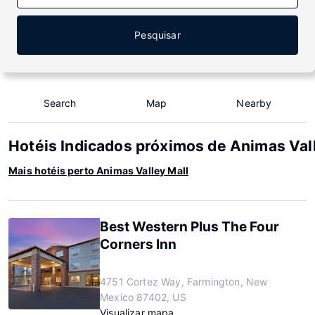
Pesquisar
Search
Map
Nearby
Hotéis Indicados próximos de Animas Val
Mais hotéis perto Animas Valley Mall
Best Western Plus The Four
Corners Inn
4751 Cortez Way, Farmington, New
Mexico 87402, US
Visualizar mapa