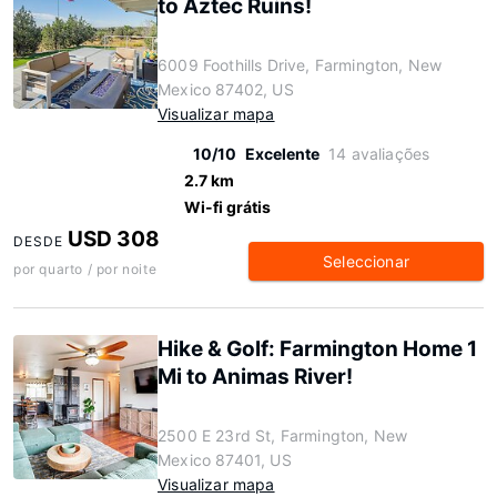
to Aztec Ruins!
6009 Foothills Drive, Farmington, New
Mexico 87402, US
Visualizar mapa
10/10
Excelente
14 avaliações
2.7 km
Wi-fi grátis
USD 308
DESDE
Seleccionar
por quarto / por noite
Hike & Golf: Farmington Home 1
Mi to Animas River!
2500 E 23rd St, Farmington, New
Mexico 87401, US
Visualizar mapa