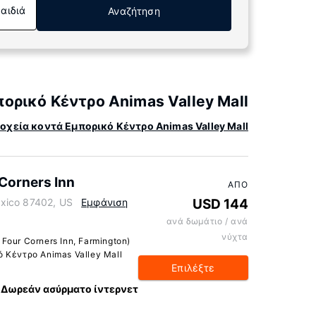
Παιδιά
Αναζήτηση
ορικό Κέντρο Animas Valley Mall
οχεία κοντά Εμπορικό Κέντρο Animas Valley Mall
Corners Inn
ΑΠΌ
xico 87402, US
Εμφάνιση
USD 144
ανά δωμάτιο / ανά
νύχτα
Four Corners Inn, Farmington)
ό Κέντρο Animas Valley Mall
Επιλέξτε
Δωρεάν ασύρματο ίντερνετ