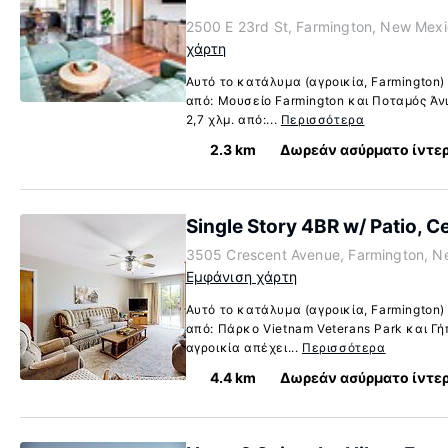
2500 E 23rd St, Farmington, New Mex
χάρτη
Αυτό το κατάλυμα (αγροικία, Farmington)
από: Μουσείο Farmington και Ποταμός Άνι
2,7 χλμ. από:...
Περισσότερα
2.3 km
Δωρεάν ασύρματο ίντε
Single Story 4BR w/ Patio, C
3505 Crescent Avenue, Farmington, N
Εμφάνιση χάρτη
Αυτό το κατάλυμα (αγροικία, Farmington)
από: Πάρκο Vietnam Veterans Park και Γή
αγροικία απέχει...
Περισσότερα
4.4 km
Δωρεάν ασύρματο ίντε