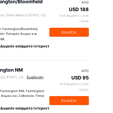
mington/Bloomfield
ΑΠΌ
USD 188
ton, New Mexico 87401, US
ανά δωμάτιο / ανά
νύχτα
n Farmington/Bloomfield,
Επιλέξτε
από: Ποταμός Άνιμας και
ερα
Δωρεάν ασύρματο ίντερνετ
ington NM
ΑΠΌ
ico 87401, US
Εμφάνιση
USD 95
ανά δωμάτιο / ανά
νύχτα
Farmington NM, Farmington)
 Άνιμας και Ζυθοποιία Three
Επιλέξτε
Δωρεάν ασύρματο ίντερνετ