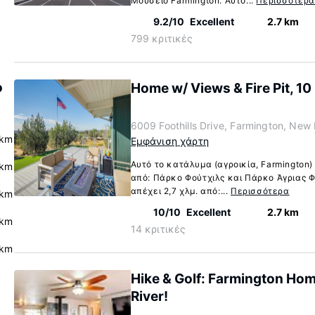
Μουσείο Farmington. Αυτό...
Περισσότερ
9.2/10
Excellent
2.7 km
799 κριτικές
ο
Home w/ Views & Fire Pit, 10
6009 Foothills Drive, Farmington, Ne
 km
Εμφάνιση χάρτη
Αυτό το κατάλυμα (αγροικία, Farmington)
 km
από: Πάρκο Φούτχιλς και Πάρκο Άγριας Φύ
απέχει 2,7 χλμ. από:...
Περισσότερα
 km
10/10
Excellent
2.7 km
 km
14 κριτικές
 km
Hike & Golf: Farmington Hom
River!