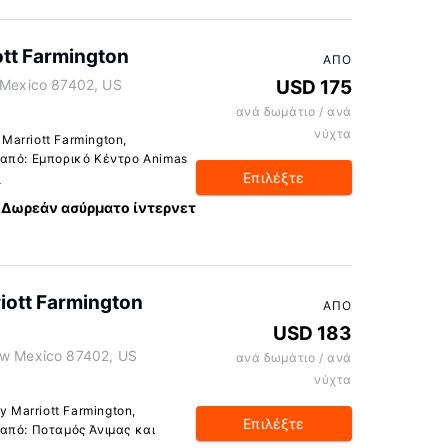
ott Farmington
ΑΠΌ
w Mexico 87402, US
USD 175
ανά δωμάτιο / ανά
νύχτα
Marriott Farmington,
 από: Εμπορικό Κέντρο Animas
Επιλέξτε
α
Δωρεάν ασύρματο ίντερνετ
riott Farmington
ΑΠΌ
USD 183
ew Mexico 87402, US
ανά δωμάτιο / ανά
νύχτα
y Marriott Farmington,
Επιλέξτε
 από: Ποταμός Άνιμας και