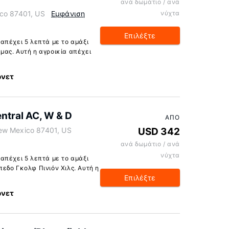
ανά δωμάτιο / ανά
ico 87401, US
Εμφάνιση
νύχτα
Επιλέξτε
 απέχει 5 λεπτά με το αμάξι
μας. Αυτή η αγροικία απέχει
ρνετ
entral AC, W & D
ΑΠΌ
ew Mexico 87401, US
USD 342
ανά δωμάτιο / ανά
νύχτα
 απέχει 5 λεπτά με το αμάξι
πεδο Γκολφ Πινιόν Χιλς. Αυτή η
Επιλέξτε
ρνετ