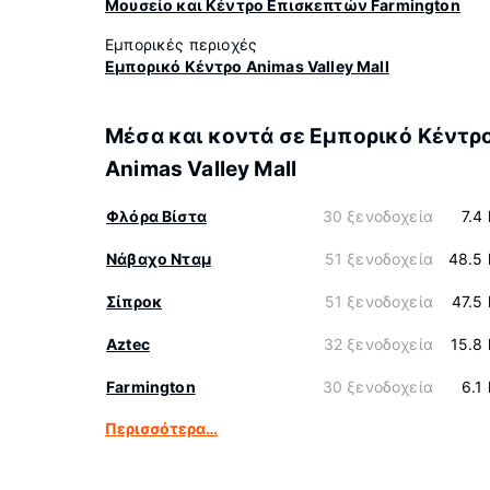
Μουσείο και Κέντρο Επισκεπτών Farmington
Εμπορικές περιοχές
Εμπορικό Κέντρο Animas Valley Mall
Μέσα και κοντά σε Εμπορικό Κέντρ
Animas Valley Mall
Φλόρα Βίστα
30 ξενοδοχεία
7.4
Νάβαχο Νταμ
51 ξενοδοχεία
48.5
Σίπροκ
51 ξενοδοχεία
47.5
Aztec
32 ξενοδοχεία
15.8
Farmington
30 ξενοδοχεία
6.1
Περισσότερα…