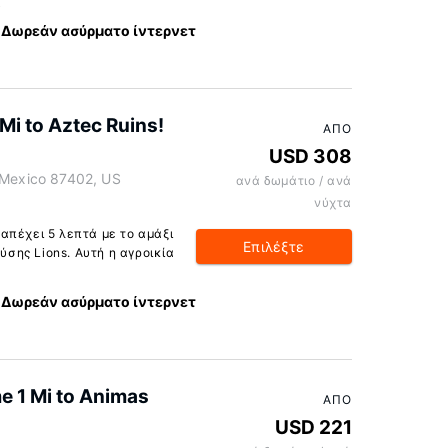
α
Δωρεάν ασύρματο ίντερνετ
 Mi to Aztec Ruins!
ΑΠΌ
USD 308
w Mexico 87402, US
ανά δωμάτιο / ανά
νύχτα
 απέχει 5 λεπτά με το αμάξι
Επιλέξτε
σης Lions. Αυτή η αγροικία
Δωρεάν ασύρματο ίντερνετ
e 1 Mi to Animas
ΑΠΌ
USD 221