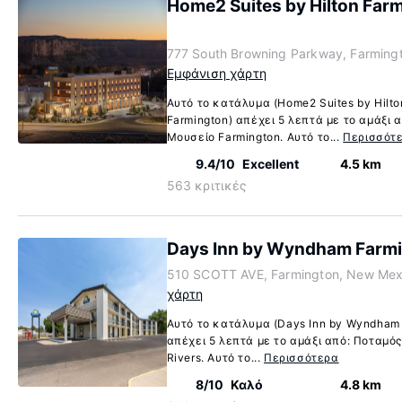
Home2 Suites by Hilton Far
777 South Browning Parkway, Farming
Εμφάνιση χάρτη
Αυτό το κατάλυμα (Home2 Suites by Hilto
Farmington) απέχει 5 λεπτά με το αμάξι 
Μουσείο Farmington. Αυτό το...
Περισσότ
9.4/10
Excellent
4.5 km
563 κριτικές
Days Inn by Wyndham Farm
510 SCOTT AVE, Farmington, New Mex
χάρτη
Αυτό το κατάλυμα (Days Inn by Wyndham 
απέχει 5 λεπτά με το αμάξι από: Ποταμός
Rivers. Αυτό το...
Περισσότερα
8/10
Καλό
4.8 km