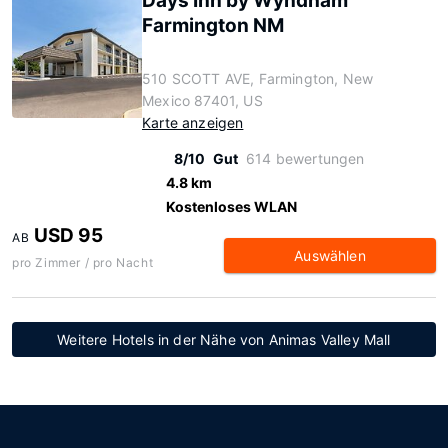
Days Inn by Wyndham
Farmington NM
510 SCOTT AVE, Farmington, New
Mexico 87401, US
Karte anzeigen
8/10
Gut
614 bewertungen
4.8 km
Kostenloses WLAN
USD 95
AB
Auswählen
pro Zimmer / pro Nacht
Weitere Hotels in der Nähe von Animas Valley Mall