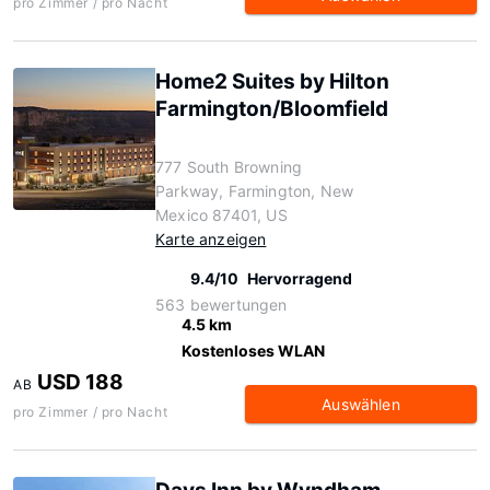
pro Zimmer / pro Nacht
Home2 Suites by Hilton
Farmington/Bloomfield
777 South Browning
Parkway, Farmington, New
Mexico 87401, US
Karte anzeigen
9.4/10
Hervorragend
563 bewertungen
4.5 km
Kostenloses WLAN
USD 188
AB
Auswählen
pro Zimmer / pro Nacht