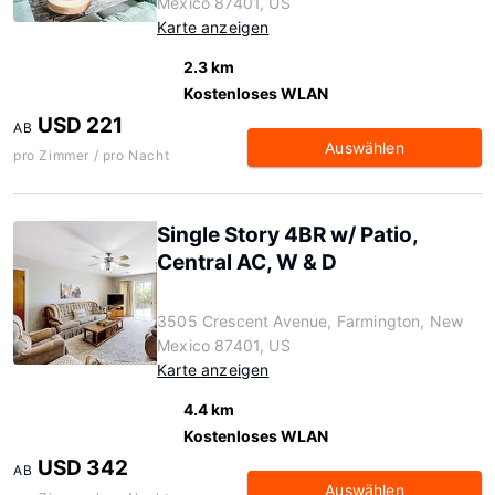
Mexico 87401, US
Karte anzeigen
2.3 km
Kostenloses WLAN
USD 221
AB
Auswählen
pro Zimmer / pro Nacht
Single Story 4BR w/ Patio,
Central AC, W & D
3505 Crescent Avenue, Farmington, New
Mexico 87401, US
Karte anzeigen
4.4 km
Kostenloses WLAN
USD 342
AB
Auswählen