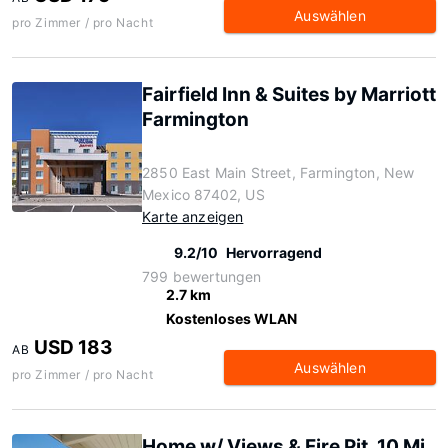
Auswählen
pro Zimmer / pro Nacht
Fairfield Inn & Suites by Marriott
Farmington
2850 East Main Street, Farmington, New
Mexico 87402, US
Karte anzeigen
9.2/10
Hervorragend
799 bewertungen
2.7 km
Kostenloses WLAN
USD 183
AB
Auswählen
pro Zimmer / pro Nacht
Home w/ Views & Fire Pit, 10 Mi