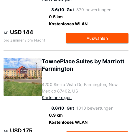
8.6/10
Gut
870 bewertungen
0.5 km
Kostenloses WLAN
USD 144
AB
Auswählen
pro Zimmer / pro Nacht
TownePlace Suites by Marriott
Farmington
4200 Sierra Vista Dr, Farmington, New
Mexico 87402, US
Karte anzeigen
8.8/10
Gut
1010 bewertungen
0.9 km
Kostenloses WLAN
USD 175
AB