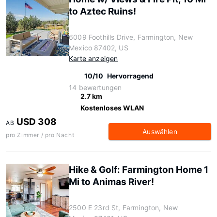
to Aztec Ruins!
6009 Foothills Drive, Farmington, New
Mexico 87402, US
Karte anzeigen
10/10
Hervorragend
14 bewertungen
2.7 km
Kostenloses WLAN
USD 308
AB
Auswählen
pro Zimmer / pro Nacht
Hike & Golf: Farmington Home 1
Mi to Animas River!
2500 E 23rd St, Farmington, New