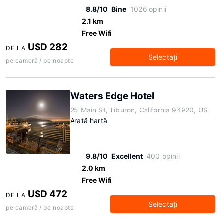
8.8/10
Bine
1026 opinii
2.1 km
Free Wifi
USD 282
DE LA
Selectaţi
pe cameră / pe noapte
Waters Edge Hotel
25 Main St, Tiburon, California 94920, US
Arată hartă
9.8/10
Excellent
400 opinii
2.0 km
Free Wifi
USD 472
DE LA
Selectaţi
pe cameră / pe noapte