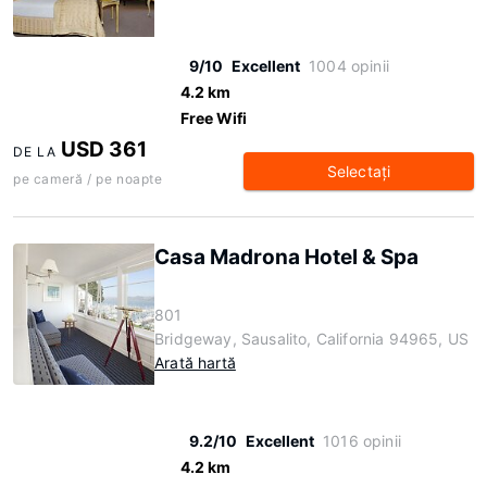
9/10
Excellent
1004 opinii
4.2 km
Free Wifi
USD 361
DE LA
Selectaţi
pe cameră / pe noapte
Casa Madrona Hotel & Spa
801
Bridgeway, Sausalito, California 94965, US
Arată hartă
9.2/10
Excellent
1016 opinii
4.2 km