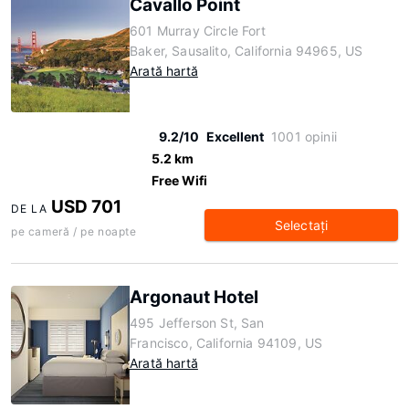
Cavallo Point
601 Murray Circle Fort
Baker, Sausalito, California 94965, US
Arată hartă
9.2/10
Excellent
1001 opinii
5.2 km
Free Wifi
USD 701
DE LA
Selectaţi
pe cameră / pe noapte
Argonaut Hotel
495 Jefferson St, San
Francisco, California 94109, US
Arată hartă