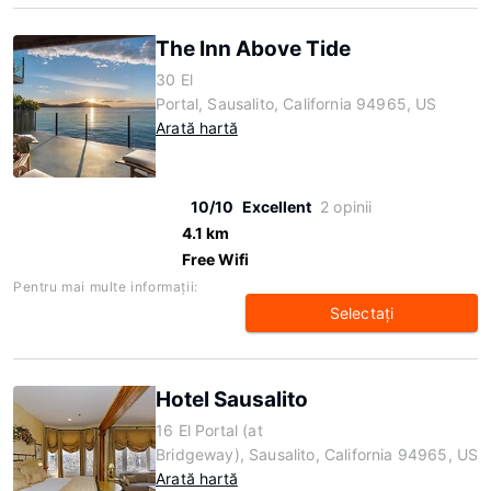
The Inn Above Tide
30 El
Portal, Sausalito, California 94965, US
Arată hartă
10/10
Excellent
2 opinii
4.1 km
Free Wifi
Pentru mai multe informaţii:
Selectaţi
Hotel Sausalito
16 El Portal (at
Bridgeway), Sausalito, California 94965, US
Arată hartă