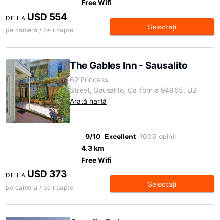
Free Wifi
USD 554
DE LA
Selectaţi
pe cameră / pe noapte
The Gables Inn - Sausalito
62 Princess
Street, Sausalito, California 94965, US
Arată hartă
9/10
Excellent
1009 opinii
4.3 km
Free Wifi
USD 373
DE LA
Selectaţi
pe cameră / pe noapte