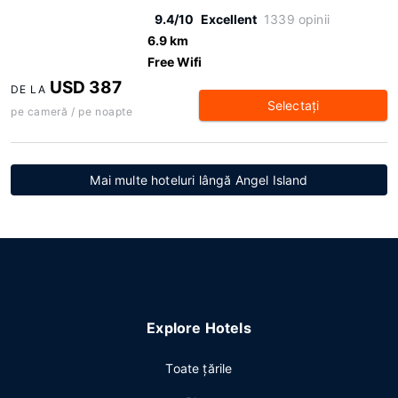
9.4/10
Excellent
1339 opinii
6.9 km
Free Wifi
USD 387
DE LA
Selectaţi
pe cameră / pe noapte
Mai multe hoteluri lângă Angel Island
Explore Hotels
Toate ţările