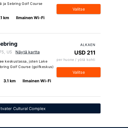
ä ja Sebring Golf Course
Valitse
.1 km
Ilmainen Wi-Fi
Sebring
ALKAEN
75, US
Näytä kartta
USD 211
per huone / yötä kohti
see keskustassa, joten Lake
bring Golf Course (golfkeskus)
Valitse
3.1 km
Ilmainen Wi-Fi
Altvater Cultural Complex