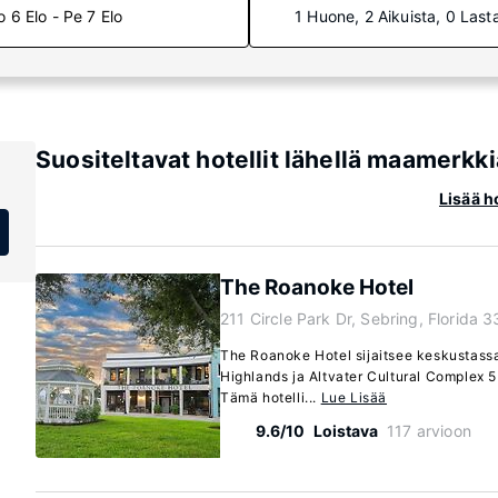
o 6 Elo - Pe 7 Elo
1 Huone, 2 Aikuista, 0 Last
Suositeltavat hotellit lähellä maamerkk
Lisää h
The Roanoke Hotel
211 Circle Park Dr, Sebring, Florida 
The Roanoke Hotel sijaitsee keskustassa
Highlands ja Altvater Cultural Complex 
Tämä hotelli...
Lue Lisää
9.6/10
Loistava
117 arvioon