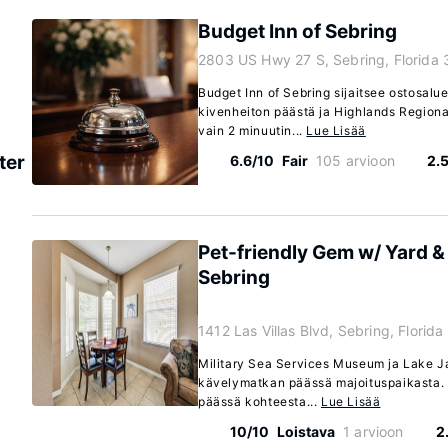
Budget Inn of Sebring
2803 US Hwy 27 S, Sebring, Florida
Budget Inn of Sebring sijaitsee ostosalu
kivenheiton päästä ja Highlands Region
vain 2 minuutin...
Lue Lisää
ter
6.6/10
Fair
105 arvioon
2.
Pet-friendly Gem w/ Yard &
Sebring
1412 Las Villas Blvd, Sebring, Florid
Military Sea Services Museum ja Lake Ja
kävelymatkan päässä majoituspaikasta. 
päässä kohteesta...
Lue Lisää
10/10
Loistava
1 arvioon
2