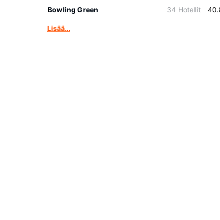
Bowling Green
34 Hotellit
40.
Lisää…