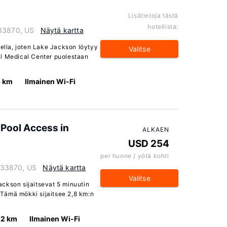
Lisätietoja tästä
hotellista:
 33870, US
Näytä kartta
eella, joten Lake Jackson löytyy
Valitse
al Medical Center puolestaan
5 km
Ilmainen Wi-Fi
 Pool Access in
ALKAEN
USD 254
per huone / yötä kohti
a 33870, US
Näytä kartta
Valitse
ckson sijaitsevat 5 minuutin
Tämä mökki sijaitsee 2,8 km:n
.2 km
Ilmainen Wi-Fi