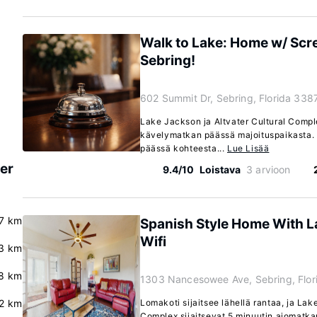
Walk to Lake: Home w/ Scr
Sebring!
602 Summit Dr, Sebring, Florida 338
Lake Jackson ja Altvater Cultural Comple
kävelymatkan päässä majoituspaikasta. 
päässä kohteesta...
Lue Lisää
er
9.4/10
Loistava
3 arvioon
.7 km
Spanish Style Home With La
Wifi
3 km
.8 km
1303 Nancesowee Ave, Sebring, Flor
.2 km
Lomakoti sijaitsee lähellä rantaa, ja Lak
Complex sijaitsevat 5 minuutin ajomatk