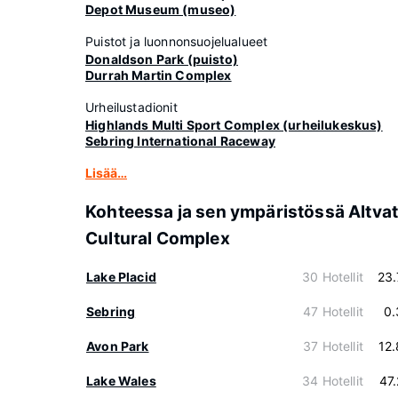
Depot Museum (museo)
Puistot ja luonnonsuojelualueet
Donaldson Park (puisto)
Durrah Martin Complex
Urheilustadionit
Highlands Multi Sport Complex (urheilukeskus)
Sebring International Raceway
Lisää…
Kohteessa ja sen ympäristössä Altvat
Cultural Complex
Lake Placid
30 Hotellit
23
Sebring
47 Hotellit
0.
Avon Park
37 Hotellit
12
Lake Wales
34 Hotellit
47