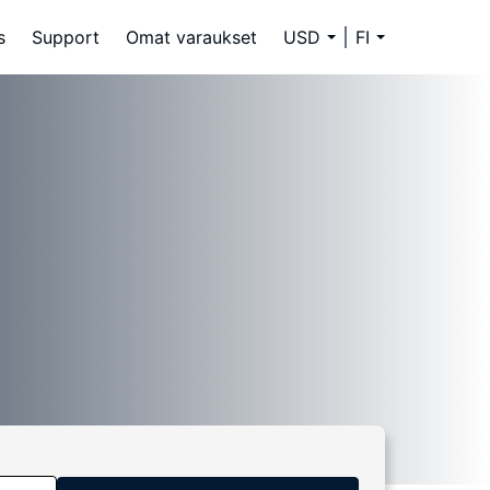
s
Support
Omat varaukset
USD
FI