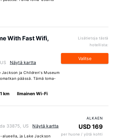
e With Fast Wifi,
Lisätietoja tästä
hotellista:
Valitse
 US
Näytä kartta
ke Jackson ja Children's Museum
 ajomatkan päässä. Tämä loma-
.1 km
Ilmainen Wi-Fi
ALKAEN
rida 33875, US
Näytä kartta
USD 169
per huone / yötä kohti
s-alueella, ja Lake Jackson