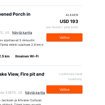
eened Porch in
ALKAEN
USD 193
per huone / yötä kohti
70, US
Näytä kartta
Valitse
x sijaitsevat 5 minuutin
Tämä mökki sijaitsee 2,9 km:n
2.5 km
Ilmainen Wi-Fi
ke View, Fire pit and
Lisätietoja tästä
hotellista:
Valitse
ida 33870, US
Näytä kartta
e Jackson ja Altvater Cultural
an päässä. Tämä loma-asunto