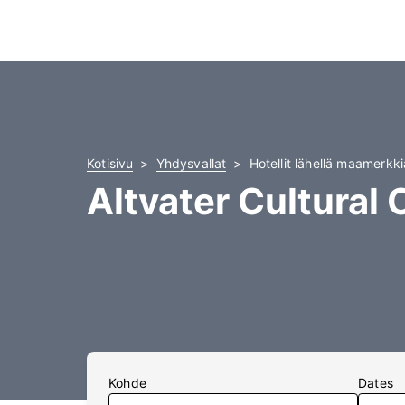
Kotisivu
Yhdysvallat
Hotellit lähellä maamerkk
Altvater Cultural 
Kohde
Dates