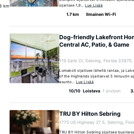
sijaitsee 1,9...
Lue Lisää
8 km
1.7 km
Ilmainen Wi-Fi
Dog-friendly Lakefront Hom
Central AC, Patio, & Game
119 Earls Ct, Sebring, Florida 33870,
Lomakoti sijaitsee lähellä rantaa, ja La
of the Highlands sijaitsevat 5 minuutin
asunto...
Lue Lisää
10/10
Loistava
1 arvioon
3
TRU BY Hilton Sebring
1775 US Highway 27 S, Sebring, Flo
TRU BY Hilton Sebring sijaitsee busines