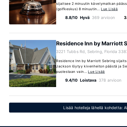
sijaitsee 2 minuutin kävelymatkan pääss
(golfkeskus) 8 minuutin...
Lue Lisää
8.8/10
Hyvä
369 arvioon
3
Residence Inn by Marriott 
3221 Tubbs Rd, Sebring, Florida 338
Residence Inn by Marriott Sebring sijait
Jackson löytyy kivenheiton päästä ja Se
puolestaan vain...
Lue Lisää
9.4/10
Loistava
378 arvioon
Lisää hotelleja lähellä kohdetta: 