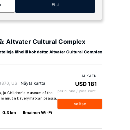
a
Etsi
iä: Altvater Cultural Complex
otelleja lähellä kohdetta: Altvater Cultural Complex
ALKAEN
33870, US
Näytä kartta
USD 181
per huone / yötä kohti
, ja Children's Museum of the
5 minuutin kävelymatkan päässä.
Valitse
0.3 km
Ilmainen Wi-Fi