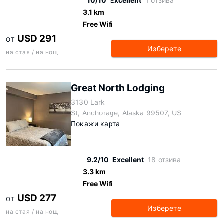
10/10
Excellent
1 отзива
3.1 km
Free Wifi
USD 291
ОТ
Изберете
на стая / на нощ
Great North Lodging
3130 Lark
St, Anchorage, Alaska 99507, US
Покажи карта
9.2/10
Excellent
18 отзива
3.3 km
Free Wifi
USD 277
ОТ
Изберете
на стая / на нощ