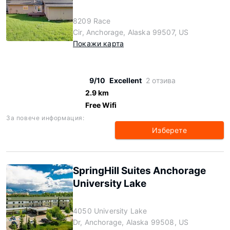
8209 Race
Cir, Anchorage, Alaska 99507, US
Покажи карта
9/10
Excellent
2 отзива
2.9 km
Free Wifi
За повече информация:
Изберете
SpringHill Suites Anchorage
University Lake
4050 University Lake
Dr, Anchorage, Alaska 99508, US