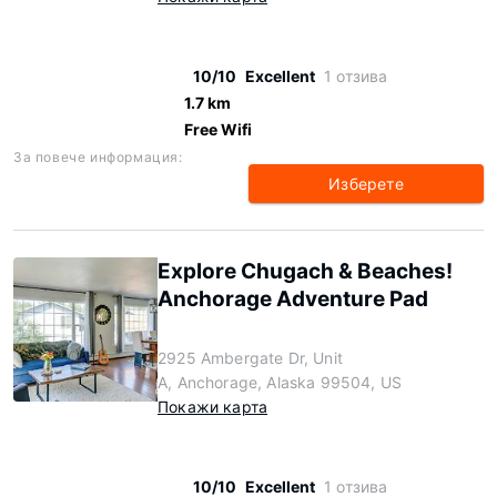
10/10
Excellent
1 отзива
1.7 km
Free Wifi
За повече информация:
Изберете
Explore Chugach & Beaches!
Anchorage Adventure Pad
2925 Ambergate Dr, Unit
A, Anchorage, Alaska 99504, US
Покажи карта
10/10
Excellent
1 отзива