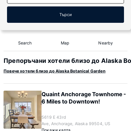
Търси
Search
Map
Nearby
Препоръчани хотели близо до Alaska Bo
Повече хотели близо до Alaska Botanical Garden
Quaint Anchorage Townhome -
6 Miles to Downtown!
5619 E 43rd
Ave, Anchorage, Alaska 99504, US
Покажи карта