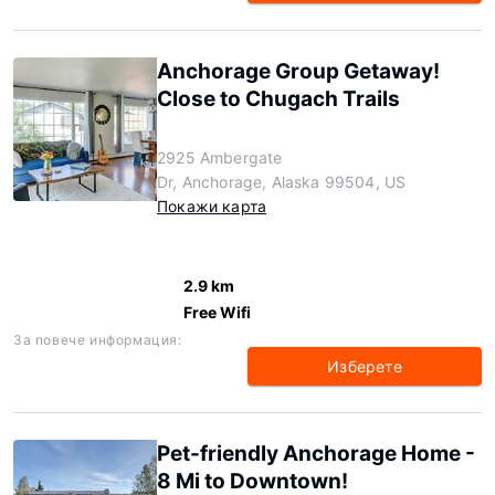
Anchorage Group Getaway!
Close to Chugach Trails
2925 Ambergate
Dr, Anchorage, Alaska 99504, US
Покажи карта
2.9 km
Free Wifi
За повече информация:
Изберете
Pet-friendly Anchorage Home -
8 Mi to Downtown!