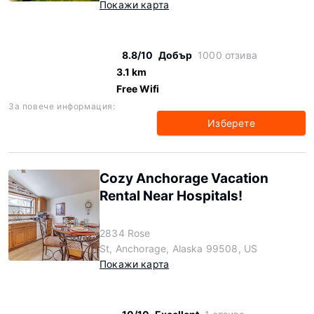
Покажи карта
8.8/10
Добър
1000 отзива
3.1 km
Free Wifi
За повече информация:
Изберете
Cozy Anchorage Vacation
Rental Near Hospitals!
2834 Rose
St, Anchorage, Alaska 99508, US
Покажи карта