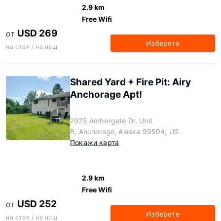
2.9 km
Free Wifi
USD 269
ОТ
Изберете
на стая / на нощ
Shared Yard + Fire Pit: Airy
Anchorage Apt!
2925 Ambergate Dr, Unit
B, Anchorage, Alaska 99504, US
Покажи карта
2.9 km
Free Wifi
USD 252
ОТ
Изберете
на стая / на нощ