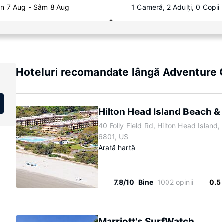
in 7 Aug - Sâm 8 Aug
1 Cameră, 2 Adulți, 0 Copii
Hoteluri recomandate lângă Adventure
Hilton Head Island Beach &
40 Folly Field Rd, Hilton Head Island
6801, US
Arată hartă
7.8/10
Bine
1002 opinii
0.5
Marriott's SurfWatch