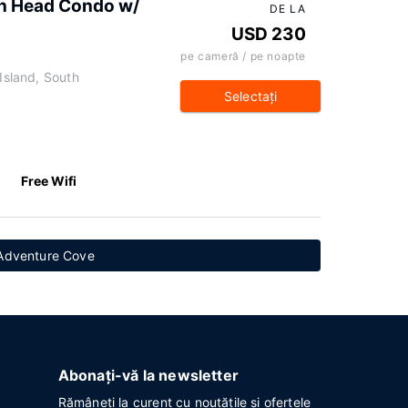
on Head Condo w/
DE LA
USD 230
pe cameră / pe noapte
 Island, South
Selectaţi
Free Wifi
 Adventure Cove
Abonați-vă la newsletter
Rămâneți la curent cu noutățile și ofertele