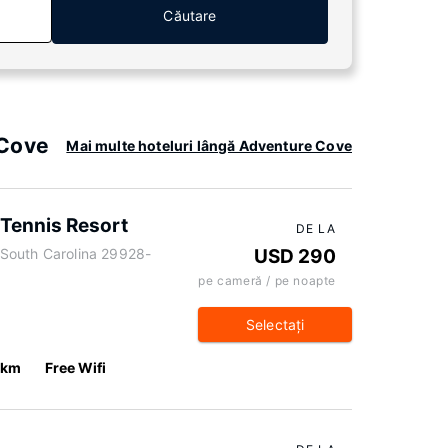
Căutare
 Cove
Mai multe hoteluri lângă Adventure Cove
 Tennis Resort
DE LA
, South Carolina 29928-
USD 290
pe cameră / pe noapte
Selectaţi
 km
Free Wifi