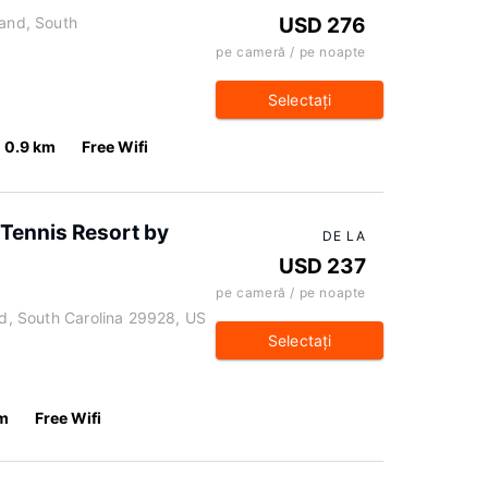
land, South
USD 276
pe cameră / pe noapte
Selectaţi
0.9 km
Free Wifi
 Tennis Resort by
DE LA
USD 237
pe cameră / pe noapte
nd, South Carolina 29928, US
Selectaţi
m
Free Wifi