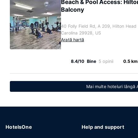
Beach & Pool Access: Hilt
Balcony
40 Folly Field Rd, A 209, Hilton Head
Carolina 29928, US
Arată hartă
8.4/10
Bine
5 opinii
0.5 km
Mai multe hoteluri lângă
HotelsOne
Help and support