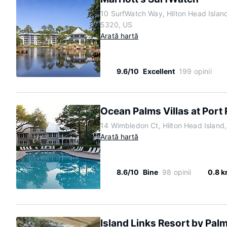
10 SurfWatch Way, Hilton Head Islan
5320, US
Arată hartă
9.6/10
Excellent
199 opinii
Ocean Palms Villas at Port
14 Wimbledon Ct, Hilton Head Island
Arată hartă
8.6/10
Bine
98 opinii
0.8 
Island Links Resort by Pal