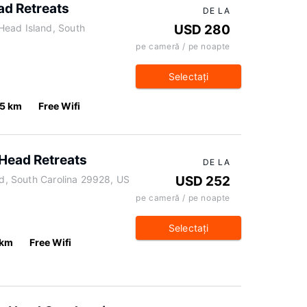
ad Retreats
DE LA
Head Island, South
USD 280
pe cameră / pe noapte
Selectaţi
.5 km
Free Wifi
 Head Retreats
DE LA
nd, South Carolina 29928, US
USD 252
pe cameră / pe noapte
Selectaţi
 km
Free Wifi