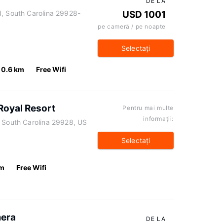
DE LA
d, South Carolina 29928-
USD 1001
pe cameră / pe noapte
Selectaţi
0.6 km
Free Wifi
 Royal Resort
Pentru mai multe
informaţii:
, South Carolina 29928, US
Selectaţi
km
Free Wifi
mera
DE LA