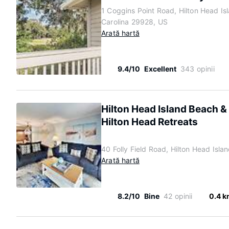
1 Coggins Point Road, Hilton Head Is
Carolina 29928, US
Arată hartă
9.4/10
Excellent
343 opinii
Hilton Head Island Beach &
Hilton Head Retreats
40 Folly Field Road, Hilton Head Isla
Arată hartă
8.2/10
Bine
42 opinii
0.4 k