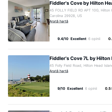
Fiddler's Cove by Hilton He
45 FOLLY FIELD RD APT 10G, Hilton 
Carolina 29928, US
Arată hartă
9.4/10
Excellent
6 opinii
0
Fiddler's Cove 7L by Hilton
45 Folly Field Road, Hilton Head Isla
Arată hartă
9/10
Excellent
6 opinii
0.5