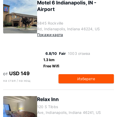
Motel 6 Indianapolis, IN -
Airport
5845 Rockville
Rd, Indianapolis, Indiana 46224, US
Покажи карта
6.8/10
Fair
1003 отзива
1.3 km
Free Wifi
USD 149
ОТ
Изберете
на стая / на нощ
Relax Inn
120 S Tibbs
Ave, Indianapolis, Indiana 46241, US