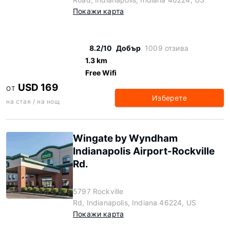
Покажи карта
8.2/10
Добър
1009 отзива
1.3 km
Free Wifi
USD 169
ОТ
Изберете
на стая / на нощ
Wingate by Wyndham
Indianapolis Airport-Rockville
Rd.
5797 Rockville
Rd, Indianapolis, Indiana 46224, US
Покажи карта