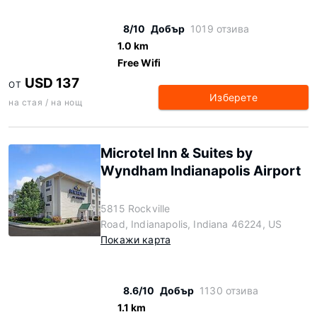
8/10
Добър
1019 отзива
1.0 km
Free Wifi
USD 137
ОТ
Изберете
на стая / на нощ
Microtel Inn & Suites by
Wyndham Indianapolis Airport
5815 Rockville
Road, Indianapolis, Indiana 46224, US
Покажи карта
8.6/10
Добър
1130 отзива
1.1 km