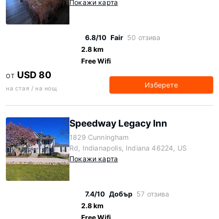
Покажи карта
6.8/10
Fair
50 отзива
2.8 km
Free Wifi
USD 80
ОТ
Изберете
на стая / на нощ
Speedway Legacy Inn
1829 Cunningham
Rd, Indianapolis, Indiana 46224, US
Покажи карта
7.4/10
Добър
57 отзива
2.8 km
Free Wifi