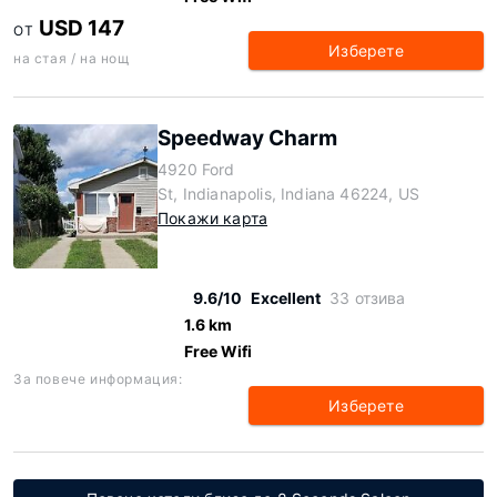
USD 147
ОТ
Изберете
на стая / на нощ
Speedway Charm
4920 Ford
St, Indianapolis, Indiana 46224, US
Покажи карта
9.6/10
Excellent
33 отзива
1.6 km
Free Wifi
За повече информация:
Изберете