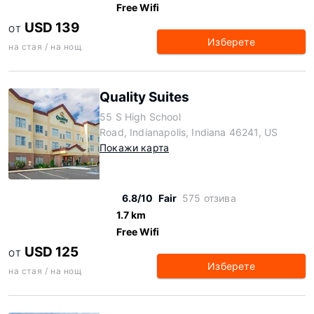
Free Wifi
USD 139
ОТ
Изберете
на стая / на нощ
Quality Suites
55 S High School
Road, Indianapolis, Indiana 46241, US
Покажи карта
6.8/10
Fair
575 отзива
1.7 km
Free Wifi
USD 125
ОТ
Изберете
на стая / на нощ