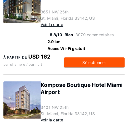
3651 NW 25th
St, Miami, Florida 33142, US
Voir la carte
8.8/10
Bien
3079 commentaires
2.9 km
Accès Wi-Fi gratuit
USD 162
À PARTIR DE
Sélectionner
par chambre / par nuit
Kompose Boutique Hotel Miami
Airport
3401 NW 25th
St, Miami, Florida 33142, US
Voir la carte