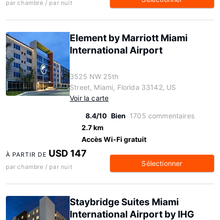
par chambre / par nuit
Element by Marriott Miami
International Airport
3525 NW 25th
Street, Miami, Florida 33142, US
Voir la carte
8.4/10
Bien
1705 commentaires
2.7 km
Accès Wi-Fi gratuit
USD 147
À PARTIR DE
Sélectionner
par chambre / par nuit
Staybridge Suites Miami
International Airport by IHG