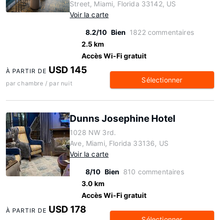
Street, Miami, Florida 33142, US
Voir la carte
8.2/10
Bien
1822 commentaires
2.5 km
Accès Wi-Fi gratuit
USD 145
À PARTIR DE
Sélectionner
par chambre / par nuit
Dunns Josephine Hotel
1028 NW 3rd.
Ave, Miami, Florida 33136, US
Voir la carte
8/10
Bien
810 commentaires
3.0 km
Accès Wi-Fi gratuit
USD 178
À PARTIR DE
Sélectionner