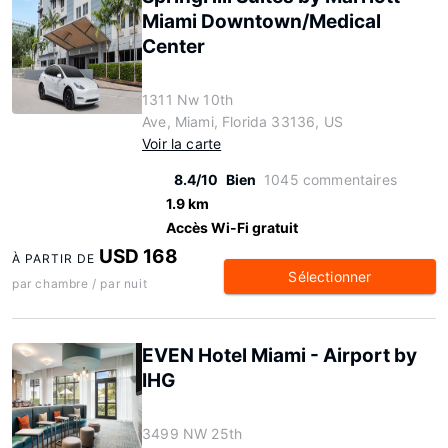
Miami Downtown/Medical
Center
1311 Nw 10th
Ave, Miami, Florida 33136, US
Voir la carte
8.4/10
Bien
1045 commentaires
1.9 km
Accès Wi-Fi gratuit
USD 168
À PARTIR DE
Sélectionner
par chambre / par nuit
EVEN Hotel Miami - Airport by
IHG
3499 NW 25th