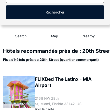
Rechercher
Search
Map
Nearby
Hôtels recommandés près de : 20th Stree
Plus d'hôtels près de 20th Street (quartier commerçant)
FLiXBed The Latinx - MIA
Airport
2168 NW 28th
St, Miami, Florida 33142, US
Voir la carte