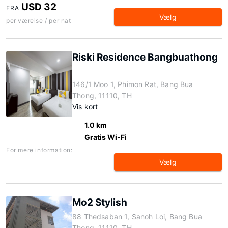
USD 32
FRA
Vælg
per værelse / per nat
Riski Residence Bangbuathong
146/1 Moo 1, Phimon Rat, Bang Bua
Thong, 11110, TH
Vis kort
1.0 km
Gratis Wi-Fi
For mere information:
Vælg
Mo2 Stylish
88 Thedsaban 1, Sanoh Loi, Bang Bua
Thong, 11110, TH