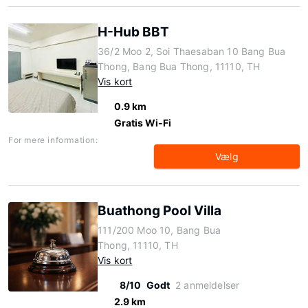
H-Hub BBT
36/2 Moo 2, Soi Thaesaban 10 Bang Bua
Thong, Bang Bua Thong, 11110, TH
Vis kort
0.9 km
Gratis Wi-Fi
For mere information:
Vælg
Buathong Pool Villa
111/200 Moo 10, Bang Bua
Thong, 11110, TH
Vis kort
8/10
Godt
2 anmeldelser
2.9 km