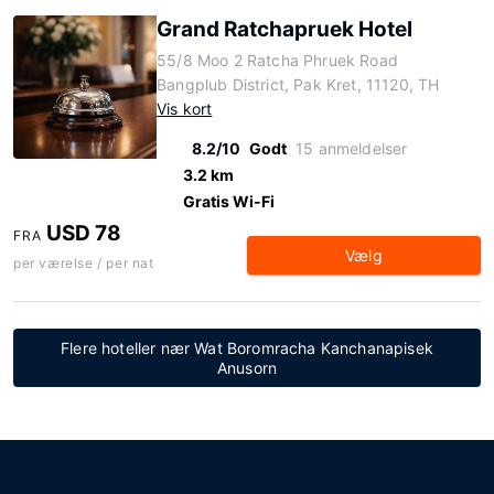
Grand Ratchapruek Hotel
55/8 Moo 2 Ratcha Phruek Road
Bangplub District, Pak Kret, 11120, TH
Vis kort
8.2/10
Godt
15 anmeldelser
3.2 km
Gratis Wi-Fi
USD 78
FRA
Vælg
per værelse / per nat
Flere hoteller nær Wat Boromracha Kanchanapisek
Anusorn