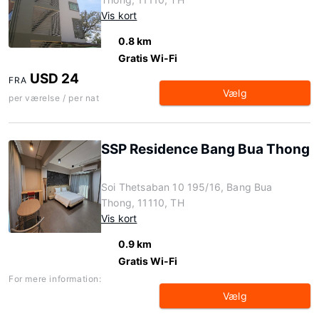
Vis kort
0.8 km
Gratis Wi-Fi
USD 24
FRA
Vælg
per værelse / per nat
SSP Residence Bang Bua Thong
Soi Thetsaban 10 195/16, Bang Bua
Thong, 11110, TH
Vis kort
0.9 km
Gratis Wi-Fi
For mere information:
Vælg