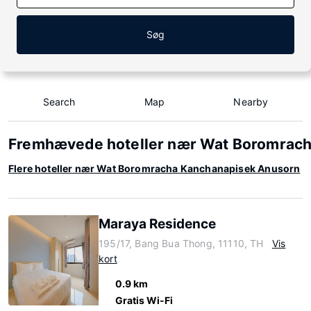
Søg
Search
Map
Nearby
Fremhævede hoteller nær Wat Boromrac
Flere hoteller nær Wat Boromracha Kanchanapisek Anusorn
Maraya Residence
195/17, Bang Bua Thong, 11110, TH
Vis
kort
0.9 km
Gratis Wi-Fi