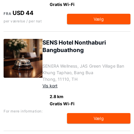
Gratis Wi-Fi
USD 44
FRA
Vælg
per værelse / per nat
SENS Hotel Nonthaburi
Bangbuathong
SENERA Wellness, JAS Green Village Ban
Khung Taphao, Bang Bua
Thong, 11110, TH
Vis kort
2.8 km
Gratis Wi-Fi
For mere information:
Vælg