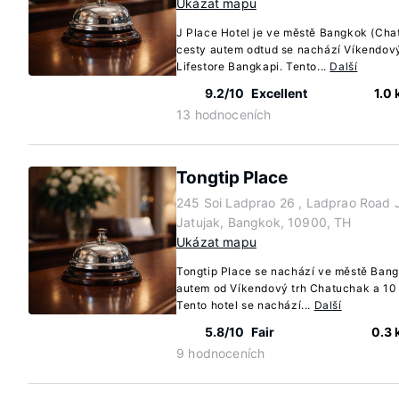
Ukázat mapu
J Place Hotel je ve městě Bangkok (Cha
cesty autem odtud se nachází Víkendový
Lifestore Bangkapi. Tento...
Další
9.2/10
Excellent
1.0
13 hodnoceních
Tongtip Place
245 Soi Ladprao 26 , Ladprao Road
Jatujak, Bangkok, 10900, TH
Ukázat mapu
Tongtip Place se nachází ve městě Bang
autem od Víkendový trh Chatuchak a 10 
Tento hotel se nachází...
Další
5.8/10
Fair
0.3
9 hodnoceních