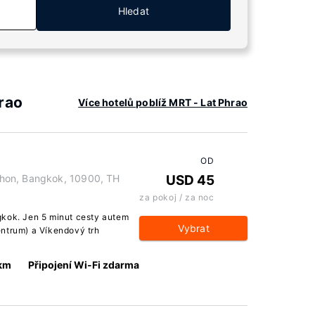
Hledat
rao
Více hotelů poblíž MRT - Lat Phrao
OD
hon, Bangkok, 10900, TH
USD 45
za pokoj / za noc
gkok. Jen 5 minut cesty autem
Vybrat
entrum) a Víkendový trh
 km
Připojení Wi-Fi zdarma