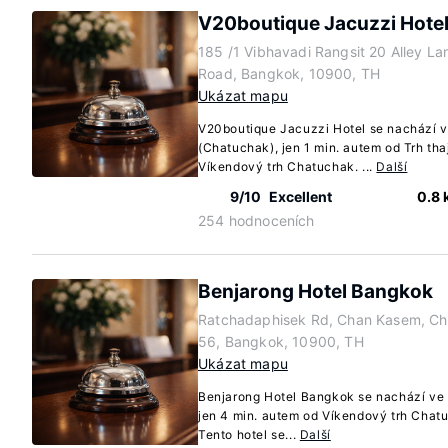
V20boutique Jacuzzi Hote
185 /1 Vibhavadi Rangsit 20 Alley La
Road, Bangkok, 10900, TH
Ukázat mapu
V20boutique Jacuzzi Hotel se nachází v
(Chatuchak), jen 1 min. autem od Trh thaj
Víkendový trh Chatuchak. ...
Další
9/10
Excellent
0.8
254 hodnoceních
Benjarong Hotel Bangkok
Ratchadaphisek Rd, Chan Kasem, Ch
56, Bangkok, 10900, TH
Ukázat mapu
Benjarong Hotel Bangkok se nachází ve
jen 4 min. autem od Víkendový trh Chatu
Tento hotel se...
Další