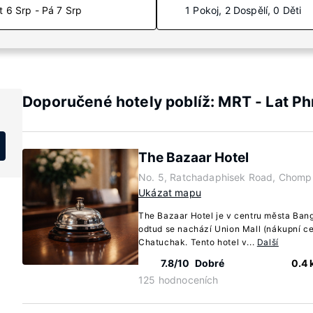
t 6 Srp - Pá 7 Srp
1 Pokoj, 2 Dospělí, 0 Děti
Doporučené hotely poblíž: MRT - Lat Ph
The Bazaar Hotel
No. 5, Ratchadaphisek Road, Chomp
Ukázat mapu
The Bazaar Hotel je v centru města Ban
odtud se nachází Union Mall (nákupní c
Chatuchak. Tento hotel v...
Další
7.8/10
Dobré
0.4
125 hodnoceních