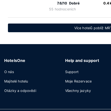
7.6/10
Dobré
0.4
55 hodnoceních
Více hotelů poblíž MR
HotelsOne
Help and support
O nás
Support
Majitelé hotelu
Moje Rezervace
Otázky a odpovědi
Všechny jazyky