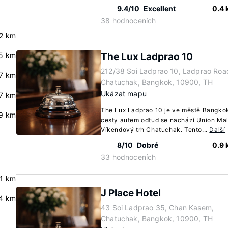
9.4/10
Excellent
0.4
38 hodnoceních
2 km
5 km
The Lux Ladprao 10
212/38 Soi Ladprao 10, Ladprao Ro
7 km
Chatuchak, Bangkok, 10900, TH
Ukázat mapu
.7 km
The Lux Ladprao 10 je ve městě Bangkok
9 km
cesty autem odtud se nachází Union Mal
Víkendový trh Chatuchak. Tento...
Další
8/10
Dobré
0.9
33 hodnoceních
.1 km
J Place Hotel
4 km
43 Soi Ladprao 35, Chan Kasem,
Chatuchak, Bangkok, 10900, TH