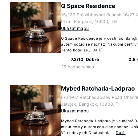
Q Space Residence
15/189 Soi Vibhavadi Rangsit 16/27
Phon, Bangkok, 10900, TH
Ukázat mapu
Q Space Residence je v destinaci Bangk
autem odtud se nachází Nákupní centru
Tento hotel se...
Další
7.2/10
Dobré
0.8
25 hodnoceních
Mybed Ratchada-Ladprao
8/64-67 Ratchadapisek Road Chand
Jatujak, Bangkok, 10900, TH
Ukázat mapu
Mybed Ratchada-Ladprao je ve městě B
minut cesty autem odtud se nachází Uni
Víkendový trh Chatuchak. ...
Další