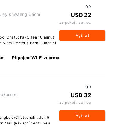
OD
 Alley Khwaeng Chom
USD 22
za pokoj / za noc
Vybrat
ok (Chatuchak). Jen 10 minut
m Siam Center a Park Lumphini.
 km
Připojení Wi-Fi zdarma
OD
rakasem,
USD 32
za pokoj / za noc
Vybrat
angkok (Chatuchak). Jen 5
on Mall (nákupní centrum) a