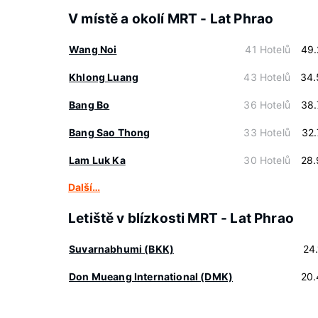
V místě a okolí MRT - Lat Phrao
Wang Noi
41 Hotelů
49.
Khlong Luang
43 Hotelů
34.
Bang Bo
36 Hotelů
38.
Bang Sao Thong
33 Hotelů
32
Lam Luk Ka
30 Hotelů
28.
Další…
Letiště v blízkosti MRT - Lat Phrao
Suvarnabhumi (BKK)
24
Don Mueang International (DMK)
20.