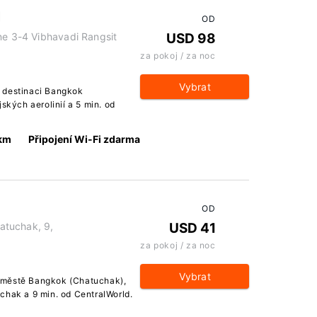
l
OD
ne 3-4 Vibhavadi Rangsit
USD 98
za pokoj / za noc
Vybrat
 destinaci Bangkok
ských aerolinií a 5 min. od
 km
Připojení Wi-Fi zdarma
OD
atuchak, 9,
USD 41
za pokoj / za noc
Vybrat
 městě Bangkok (Chatuchak),
chak a 9 min. od CentralWorld.