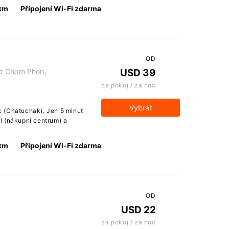
 km
Připojení Wi-Fi zdarma
OD
ad Chom Phon,
USD 39
za pokoj / za noc
Vybrat
 (Chatuchak). Jen 5 minut
l (nákupní centrum) a
 km
Připojení Wi-Fi zdarma
OD
USD 22
za pokoj / za noc