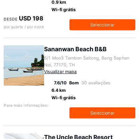
0.9 km
Wi-fi grátis
USD 198
DESDE
Seleccionar
por quarto / por noite
Sananwan Beach B&B
6/1 Moo3 Tambon Saitong, Bang Saphan
Noi, 77170, TH
Visualizar mapa
7.6/10
Bom
30 avaliações
6.4 km
Wi-fi grátis
Para mais informações:
Seleccionar
The Uncle Beach Resort