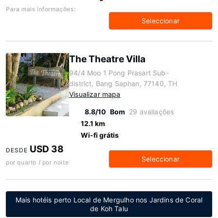
Para mais informações:
Seleccionar
The Theatre Villa
94/4 Moo 1 Pong Prasart Sub-
district, Bang Saphan, 77140, TH
Visualizar mapa
8.8/10
Bom
29 avaliações
12.1 km
Wi-fi grátis
USD 38
DESDE
Seleccionar
por quarto / por noite
Mais hotéis perto Local de Mergulho nos Jardins de Coral
de Koh Talu