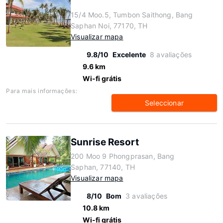
15/4 Moo.5, Tumbon Saithong, Bang
Saphan Noi, 77170, TH
Visualizar mapa
9.8/10
Excelente
8 avaliações
9.6 km
Wi-fi grátis
Para mais informações:
Seleccionar
Sunrise Resort
200 Moo 9 Phongprasan, Bang
Saphan, 77140, TH
Visualizar mapa
8/10
Bom
3 avaliações
10.8 km
Wi-fi grátis