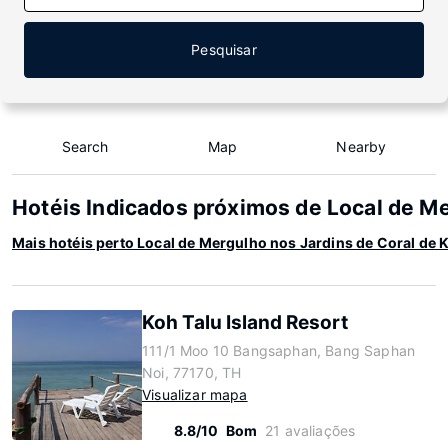
Pesquisar
Search
Map
Nearby
Hotéis Indicados próximos de Local de Me
Mais hotéis perto Local de Mergulho nos Jardins de Coral de 
Koh Talu Island Resort
111/1 Moo 10 Bangsaphan, Bang Saphan
Noi, 77170, TH
Visualizar mapa
8.8/10
Bom
21 avaliações