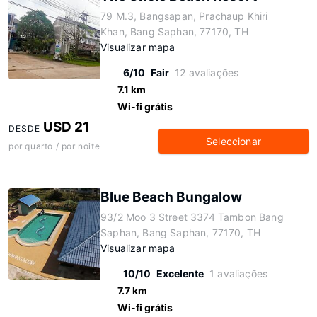
79 M.3, Bangsapan, Prachaup Khiri
Khan, Bang Saphan, 77170, TH
Visualizar mapa
6/10
Fair
12 avaliações
7.1 km
Wi-fi grátis
USD 21
DESDE
Seleccionar
por quarto / por noite
Blue Beach Bungalow
93/2 Moo 3 Street 3374 Tambon Bang
Saphan, Bang Saphan, 77170, TH
Visualizar mapa
10/10
Excelente
1 avaliações
7.7 km
Wi-fi grátis