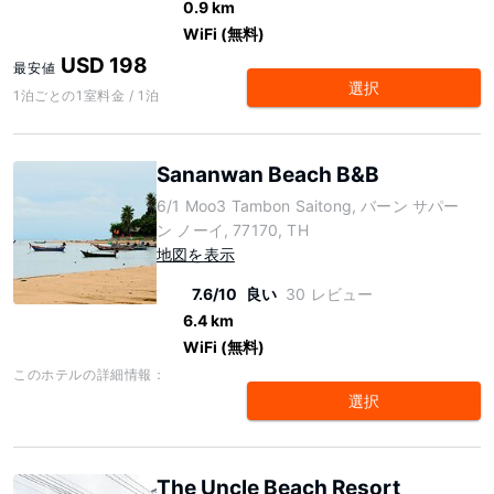
0.9 km
WiFi (無料)
USD 198
最安値
選択
1泊ごとの1室料金 / 1泊
Sananwan Beach B&B
6/1 Moo3 Tambon Saitong, バーン サパー
ン ノーイ, 77170, TH
地図を表示
7.6/10
良い
30 レビュー
6.4 km
WiFi (無料)
このホテルの詳細情報：
選択
The Uncle Beach Resort