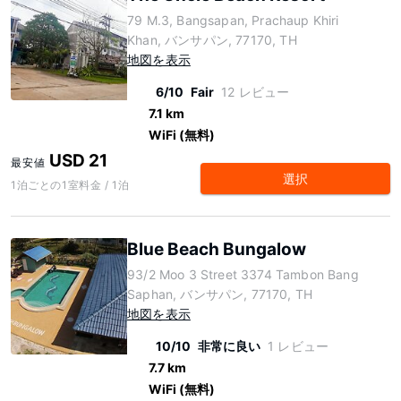
79 M.3, Bangsapan, Prachaup Khiri
Khan, バンサパン, 77170, TH
地図を表示
6/10
Fair
12 レビュー
7.1 km
WiFi (無料)
USD 21
最安値
選択
1泊ごとの1室料金 / 1泊
Blue Beach Bungalow
93/2 Moo 3 Street 3374 Tambon Bang
Saphan, バンサパン, 77170, TH
地図を表示
10/10
非常に良い
1 レビュー
7.7 km
WiFi (無料)