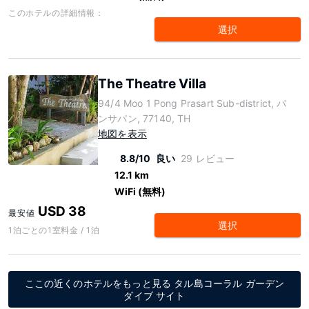
このホテルの詳細情報：
選択
The Theatre Villa
94/4 Moo 1 Pong Prasart Sub-district, バ
ンサパン, 77140, TH
地図を表示
8.8/10
良い
29 レビュー
12.1 km
WiFi (無料)
USD 38
最安値
選択
1泊ごとの1室料金 / 1泊
ここの近くのホテルをもっと見る タル島コーラル ガーデン
ダイブ サイト