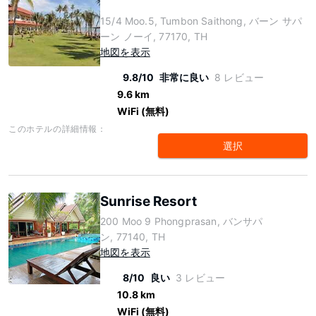
15/4 Moo.5, Tumbon Saithong, バーン サパ
ーン ノーイ, 77170, TH
地図を表示
9.8/10
非常に良い
8 レビュー
9.6 km
WiFi (無料)
このホテルの詳細情報：
選択
Sunrise Resort
200 Moo 9 Phongprasan, バンサパ
ン, 77140, TH
地図を表示
8/10
良い
3 レビュー
10.8 km
WiFi (無料)