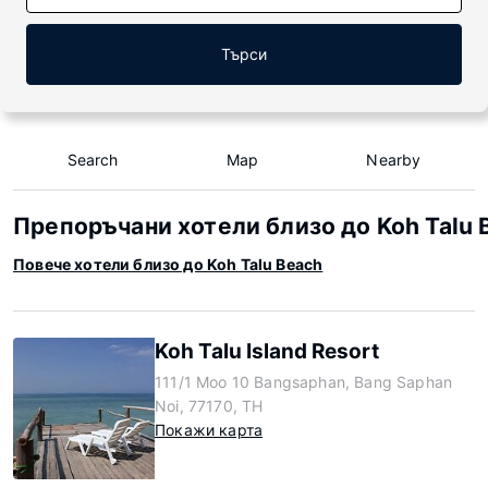
Търси
Search
Map
Nearby
Препоръчани хотели близо до Koh Talu 
Повече хотели близо до Koh Talu Beach
Koh Talu Island Resort
111/1 Moo 10 Bangsaphan, Bang Saphan
Noi, 77170, TH
Покажи карта