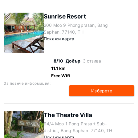
Sunrise Resort
200 Moo 9 Phongprasan, Bang
Saphan, 77140, TH
Покажи карта
8/10
Добър
3 отзива
11.1 km
Free Wifi
За повече информация:
Изберете
The Theatre Villa
94/4 Moo 1 Pong Prasart Sub-
district, Bang Saphan, 77140, TH
Покажи карта