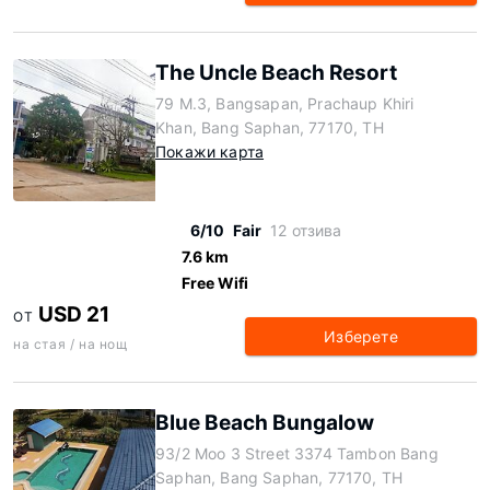
The Uncle Beach Resort
79 M.3, Bangsapan, Prachaup Khiri
Khan, Bang Saphan, 77170, TH
Покажи карта
6/10
Fair
12 отзива
7.6 km
Free Wifi
USD 21
ОТ
Изберете
на стая / на нощ
Blue Beach Bungalow
93/2 Moo 3 Street 3374 Tambon Bang
Saphan, Bang Saphan, 77170, TH