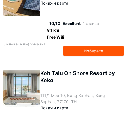
Покажи карта
10/10
Excellent
1 отзива
8.1 km
Free Wifi
За повече информация:
Изберете
Koh Talu On Shore Resort by
Koko
111/1 Moo 10, Bang Saphan, Bang
Saphan, 77170, TH
Покажи карта