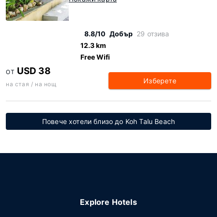
8.8/10
Добър
29 отзива
12.3 km
Free Wifi
USD 38
ОТ
Изберете
на стая / на нощ
Повече хотели близо до Koh Talu Beach
Explore Hotels