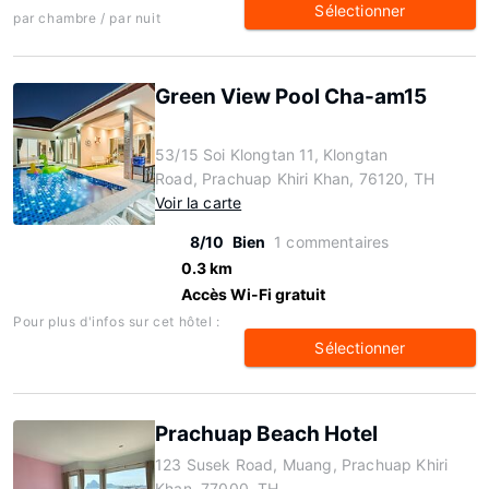
Sélectionner
par chambre / par nuit
Green View Pool Cha-am15
53/15 Soi Klongtan 11, Klongtan
Road, Prachuap Khiri Khan, 76120, TH
Voir la carte
8/10
Bien
1 commentaires
0.3 km
Accès Wi-Fi gratuit
Pour plus d'infos sur cet hôtel :
Sélectionner
Prachuap Beach Hotel
123 Susek Road, Muang, Prachuap Khiri
Khan, 77000, TH