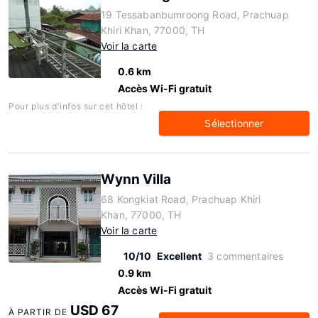
19 Tessabanbumroong Road, Prachuap
Khiri Khan, 77000, TH
Voir la carte
0.6 km
Accès Wi-Fi gratuit
Pour plus d'infos sur cet hôtel :
Sélectionner
Wynn Villa
68 Kongkiat Road, Prachuap Khiri
Khan, 77000, TH
Voir la carte
10/10
Excellent
3 commentaires
0.9 km
Accès Wi-Fi gratuit
USD 67
À PARTIR DE