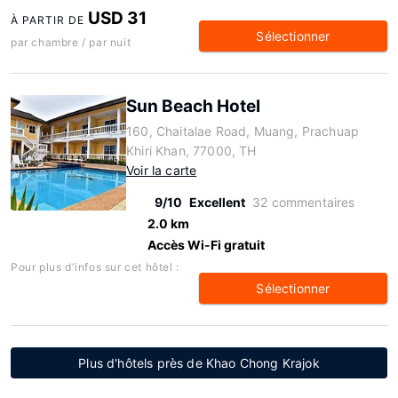
USD 31
À PARTIR DE
Sélectionner
par chambre / par nuit
Sun Beach Hotel
160, Chaitalae Road, Muang, Prachuap
Khiri Khan, 77000, TH
Voir la carte
9/10
Excellent
32 commentaires
2.0 km
Accès Wi-Fi gratuit
Pour plus d'infos sur cet hôtel :
Sélectionner
Plus d'hôtels près de Khao Chong Krajok