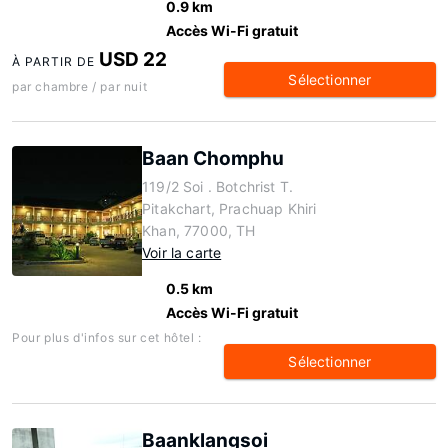
0.9 km
Accès Wi-Fi gratuit
USD 22
À PARTIR DE
Sélectionner
par chambre / par nuit
Baan Chomphu
119/2 Soi . Botchrist T.
Pitakchart, Prachuap Khiri
Khan, 77000, TH
Voir la carte
0.5 km
Accès Wi-Fi gratuit
Pour plus d'infos sur cet hôtel :
Sélectionner
Baanklangsoi