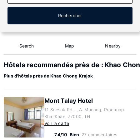
Rechercher
Search
Map
Nearby
Hôtels recommandés près de : Khao Chon
Plus d'hôtels près de Khao Chong Krajok
Mont Talay Hotel
11 Suesuk Rd . , A. Mueang, Prachuap
Khiri Khan, 77000, TH
Voir la carte
7.4/10
Bien
27 commentaires