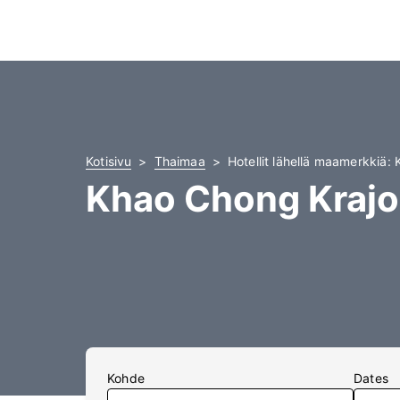
Kotisivu
Thaimaa
Hotellit lähellä maamerkkiä:
Khao Chong Krajok
Kohde
Dates