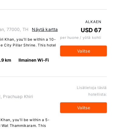
ALKAEN
han, 77000, TH
Näytä kartta
USD 67
per huone / yötä kohti
ri Khan, you'll be within a 10-
City Pillar Shrine. This hotel
Valitse
.9 km
Ilmainen Wi-Fi
Lisätietoja tästä
hotellista:
, Prachuap Khiri
Valitse
i Khan, you'll be within a 5-
nd Wat Thammikaram. This