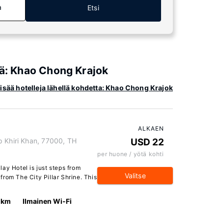
a
Etsi
iä: Khao Chong Krajok
isää hotelleja lähellä kohdetta: Khao Chong Krajok
ALKAEN
p Khiri Khan, 77000, TH
USD 22
per huone / yötä kohti
ay Hotel is just steps from
Valitse
rom The City Pillar Shrine. This
 km
Ilmainen Wi-Fi