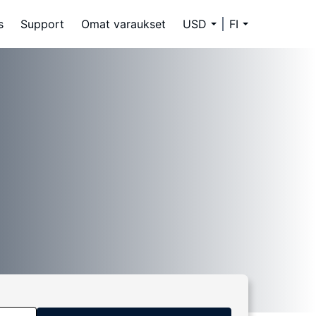
s
Support
Omat varaukset
USD
FI