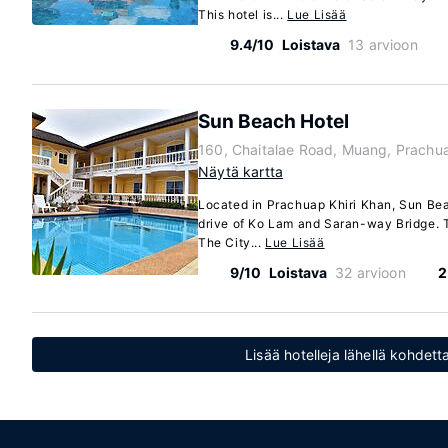
This hotel is...
Lue Lisää
9.4/10
Loistava
13 arvioon
Sun Beach Hotel
160, Chaitalae Road, Muang, Prachua
Näytä kartta
Located in Prachuap Khiri Khan, Sun Bea
drive of Ko Lam and Saran-way Bridge. Thi
The City...
Lue Lisää
9/10
Loistava
32 arvioon
2
Lisää hotelleja lähellä kohdet