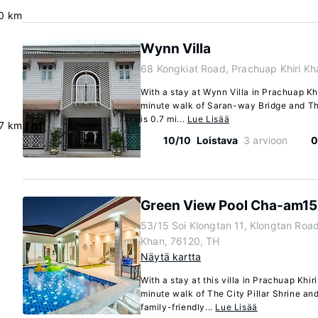
0 km
Wynn Villa
68 Kongkiat Road, Prachuap Khiri K
ä
With a stay at Wynn Villa in Prachuap Khi
minute walk of Saran-way Bridge and The 
is 0.7 mi...
Lue Lisää
7 km
10/10
Loistava
3 arvioon
0
Green View Pool Cha-am15
53/15 Soi Klongtan 11, Klongtan Road
Khan, 76120, TH
Näytä kartta
With a stay at this villa in Prachuap Khir
minute walk of The City Pillar Shrine a
family-friendly...
Lue Lisää