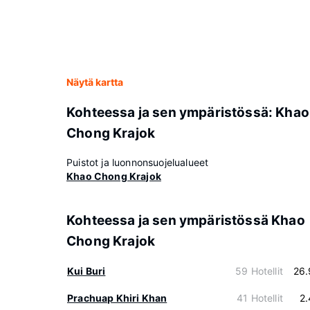
Näytä kartta
Kohteessa ja sen ympäristössä: Khao
Chong Krajok
Puistot ja luonnonsuojelualueet
Khao Chong Krajok
Kohteessa ja sen ympäristössä Khao
Chong Krajok
Kui Buri
59 Hotellit
26.
Prachuap Khiri Khan
41 Hotellit
2