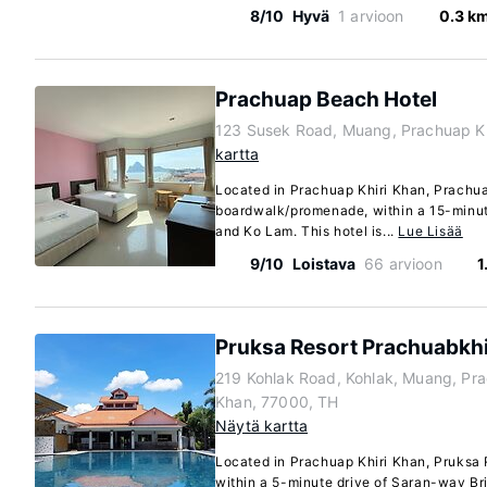
8/10
Hyvä
1 arvioon
0.3 k
Prachuap Beach Hotel
123 Susek Road, Muang, Prachuap Kh
kartta
Located in Prachuap Khiri Khan, Prachua
boardwalk/promenade, within a 15-minu
and Ko Lam. This hotel is...
Lue Lisää
9/10
Loistava
66 arvioon
1
Pruksa Resort Prachuabkh
219 Kohlak Road, Kohlak, Muang, Pra
Khan, 77000, TH
Näytä kartta
Located in Prachuap Khiri Khan, Pruksa 
within a 5-minute drive of Saran-way Bri