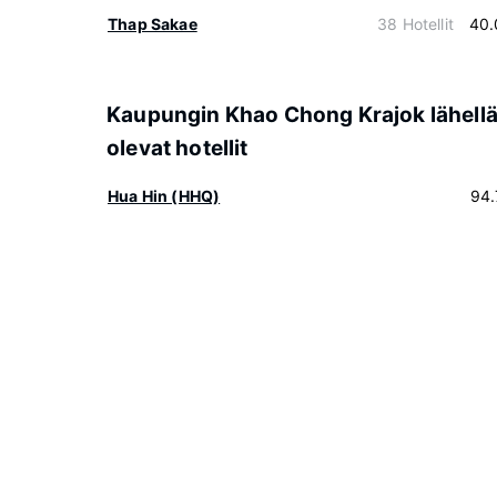
Thap Sakae
38 Hotellit
40.
Kaupungin Khao Chong Krajok lähell
olevat hotellit
Hua Hin (HHQ)
94.