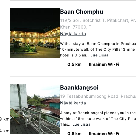
Baan Chomphu
119/2 Soi . Botchrist T. Pitakchart, P
Khan, 77000, TH
Näytä kartta
With a stay at Baan Chomphu in Prachuap 
10-minute walk of The City Pillar Shri
hotel is 0.5 mi...
Lue Lisää
0.5 km
Ilmainen Wi-Fi
Baanklangsoi
19 Tessabanbumroong Road, Prachua
Näytä kartta
A stay at Baanklangsoi places you in the
9 km
within a 15-minute walk of The City Pill
This...
Lue Lisää
.4 km
0.6 km
Ilmainen Wi-Fi