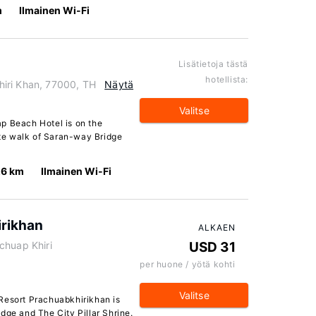
m
Ilmainen Wi-Fi
Lisätietoja tästä
hotellista:
iri Khan, 77000, TH
Näytä
Valitse
p Beach Hotel is on the
te walk of Saran-way Bridge
.6 km
Ilmainen Wi-Fi
irikhan
ALKAEN
chuap Khiri
USD 31
per huone / yötä kohti
Valitse
Resort Prachuabkhirikhan is
dge and The City Pillar Shrine.