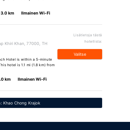
3.0 km
Ilmainen Wi-Fi
Lisätietoja tästä
hotellista:
p Khiri Khan, 77000, TH
Valitse
ch Hotel is within a 5-minute
s hotel is 1.1 mi (1.8 km) from
.0 km
Ilmainen Wi-Fi
ta: Khao Chong Krajok