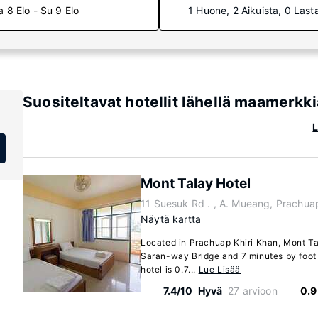
a 8 Elo - Su 9 Elo
1 Huone, 2 Aikuista, 0 Last
Suositeltavat hotellit lähellä maamerkk
L
Mont Talay Hotel
11 Suesuk Rd . , A. Mueang, Prachua
Näytä kartta
Located in Prachuap Khiri Khan, Mont Tal
Saran-way Bridge and 7 minutes by foot f
hotel is 0.7...
Lue Lisää
7.4/10
Hyvä
27 arvioon
0.9