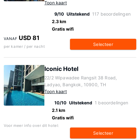
Toon kaart
9/10
Uitstekend
117 beoordelingen
2.3 km
Gratis wifi
USD 81
VANAF
Selecteer
per kamer / per nacht
Iconic Hotel
22/2 Wipawadee Rangsit 38 Road,
Ladyao, Bangkok, 10900, TH
Toon kaart
10/10
Uitstekend
1 beoordelingen
2.1 km
Gratis wifi
Voor meer info over dit hotel:
Selecteer