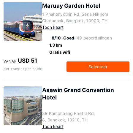
Maruay Garden Hotel
1 Phahonyothin Rd, Sena Nikhom
Chatuchak, Bangkok, 10900, TH
Toon kaart
8/10
Goed
49 beoordelingen
1.3 km
Gratis wifi
USD 51
VANAF
Selecteer
per kamer / per nacht
Asawin Grand Convention
Hotel
88 Kamphaeng Phet 6 Rd,
8, Bangkok, 10210, TH
Toon kaart