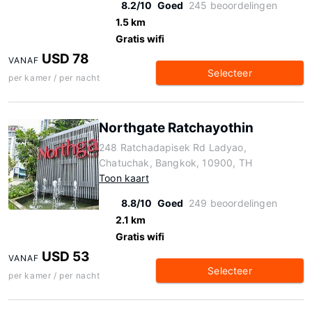
8.2/10
Goed
245 beoordelingen
1.5 km
Gratis wifi
USD 78
VANAF
Selecteer
per kamer / per nacht
Northgate Ratchayothin
248 Ratchadapisek Rd Ladyao,
Chatuchak, Bangkok, 10900, TH
Toon kaart
8.8/10
Goed
249 beoordelingen
2.1 km
Gratis wifi
USD 53
VANAF
Selecteer
per kamer / per nacht