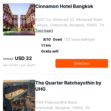
Cinnamon Hotel Bangkok
62/67 Soi Vibhavadi 42, Vibhavadi Road
Ladyao, Chatuchak, Bangkok, 10900, TH
Toon kaart
8/10
Goed
133 beoordelingen
1.1 km
Gratis wifi
USD 32
VANAF
Selecteer
per kamer / per nacht
The Quarter Ratchayothin by
UHG
1799 Phahonyothin Road,
Chatuchak, Bangkok, 10900, TH