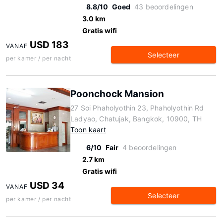
8.8/10
Goed
43 beoordelingen
3.0 km
Gratis wifi
USD 183
VANAF
Selecteer
per kamer / per nacht
Poonchock Mansion
27 Soi Phaholyothin 23, Phaholyothin Rd
Ladyao, Chatujak, Bangkok, 10900, TH
Toon kaart
6/10
Fair
4 beoordelingen
2.7 km
Gratis wifi
USD 34
VANAF
Selecteer
per kamer / per nacht