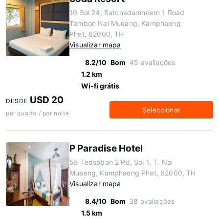
10 Soi 24, Ratchadamnoern 1 Road
Tambon Nai Mueang, Kamphaeng
Phet, 62000, TH
Visualizar mapa
8.2/10
Bom
45 avaliações
1.2 km
Wi-fi grátis
USD 20
DESDE
Seleccionar
por quarto / por noite
P Paradise Hotel
58 Tedsaban 2 Rd, Soi 1, T. Nai
Muaeng, Kamphaeng Phet, 62000, TH
Visualizar mapa
8.4/10
Bom
28 avaliações
1.5 km