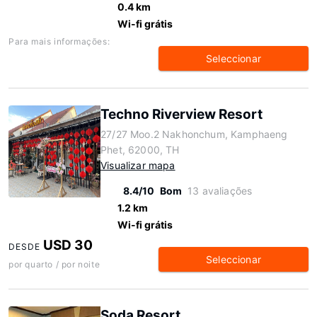
0.4 km
Wi-fi grátis
Para mais informações:
Seleccionar
Techno Riverview Resort
27/27 Moo.2 Nakhonchum, Kamphaeng
Phet, 62000, TH
Visualizar mapa
8.4/10
Bom
13 avaliações
1.2 km
Wi-fi grátis
USD 30
DESDE
Seleccionar
por quarto / por noite
Soda Resort