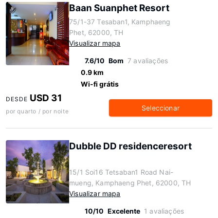
Baan Suanphet Resort
75/1-37 Tesaban1, Kamphaeng
Phet, 62000, TH
Visualizar mapa
7.6/10
Bom
7 avaliações
0.9 km
Wi-fi grátis
USD 31
DESDE
Seleccionar
por quarto / por noite
Dubble DD residenceresort
15/1 Soi16 Tetsaban1 Road Nai-
mueng, Kamphaeng Phet, 62000, TH
Visualizar mapa
10/10
Excelente
1 avaliações