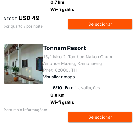
0.7 km
Wi-fi grátis
USD 49
DESDE
Seleccionar
por quarto / por noite
Tonnam Resort
15/1 Moo 2, Tambon Nakon Chum
Amphoe Muang, Kamphaeng
Phet, 62000, TH
Visualizar mapa
6/10
Fair
1 avaliações
0.8 km
Wi-fi grátis
Para mais informações:
Seleccionar