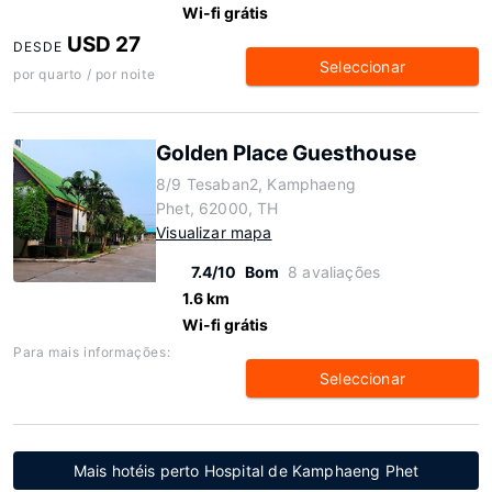
Wi-fi grátis
USD 27
DESDE
Seleccionar
por quarto / por noite
Golden Place Guesthouse
8/9 Tesaban2, Kamphaeng
Phet, 62000, TH
Visualizar mapa
7.4/10
Bom
8 avaliações
1.6 km
Wi-fi grátis
Para mais informações:
Seleccionar
Mais hotéis perto Hospital de Kamphaeng Phet