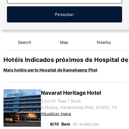
Pesquisar
Search
Map
Nearby
Hotéis Indicados próximos de Hospital 
Mais hotéis perto Hospital de Kamphaeng Phet
Navarat Heritage Hotel
2 Soi 21 Tesa 1 Road,
A.Muang, Kamphaeng Phet, 62000, TH
Visualizar mapa
8/10
Bom
40 avaliações