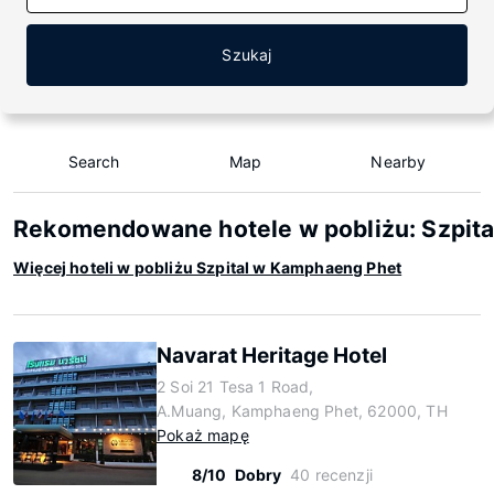
Szukaj
Search
Map
Nearby
Rekomendowane hotele w pobliżu: Szpit
Więcej hoteli w pobliżu Szpital w Kamphaeng Phet
Navarat Heritage Hotel
2 Soi 21 Tesa 1 Road,
A.Muang, Kamphaeng Phet, 62000, TH
Pokaż mapę
8/10
Dobry
40 recenzji