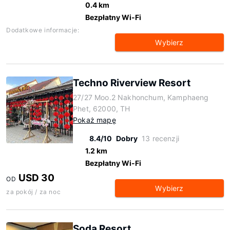
0.4 km
Bezpłatny Wi-Fi
Dodatkowe informacje:
Wybierz
Techno Riverview Resort
27/27 Moo.2 Nakhonchum, Kamphaeng
Phet, 62000, TH
Pokaż mapę
8.4/10
Dobry
13 recenzji
1.2 km
Bezpłatny Wi-Fi
USD 30
OD
Wybierz
za pokój / za noc
Soda Resort