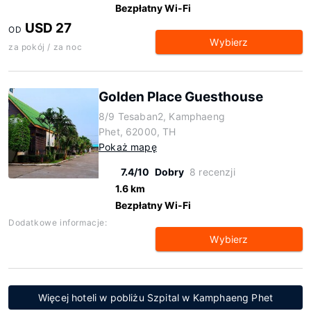
Bezpłatny Wi-Fi
USD 27
OD
Wybierz
za pokój / za noc
Golden Place Guesthouse
8/9 Tesaban2, Kamphaeng
Phet, 62000, TH
Pokaż mapę
7.4/10
Dobry
8 recenzji
1.6 km
Bezpłatny Wi-Fi
Dodatkowe informacje:
Wybierz
Więcej hoteli w pobliżu Szpital w Kamphaeng Phet