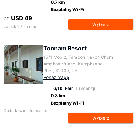
0.7 km
Bezpłatny Wi-Fi
USD 49
OD
Wybierz
za pokój / za noc
Tonnam Resort
15/1 Moo 2, Tambon Nakon Chum
Amphoe Muang, Kamphaeng
Phet, 62000, TH
Pokaż mapę
6/10
Fair
1 recenzji
0.8 km
Bezpłatny Wi-Fi
Dodatkowe informacje:
Wybierz