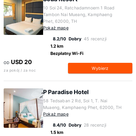
10 Soi 24, Ratchadamnoern 1 Road
Tambon Nai Mueang, Kamphaeng
Phet, 62000, TH
Pokaż mapę
8.2/10
Dobry
45 recenzji
1.2 km
Bezpłatny Wi-Fi
USD 20
OD
Wybierz
za pokój / za noc
P Paradise Hotel
58 Tedsaban 2 Rd, Soi 1, T. Nai
Muaeng, Kamphaeng Phet, 62000, TH
Pokaż mapę
8.4/10
Dobry
28 recenzji
1.5 km