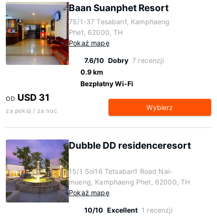
Baan Suanphet Resort
75/1-37 Tesaban1, Kamphaeng
Phet, 62000, TH
Pokaż mapę
7.6/10
Dobry
7 recenzji
0.9 km
Bezpłatny Wi-Fi
USD 31
OD
Wybierz
za pokój / za noc
Dubble DD residenceresort
15/1 Soi16 Tetsaban1 Road Nai-
mueng, Kamphaeng Phet, 62000, TH
Pokaż mapę
10/10
Excellent
1 recenzji