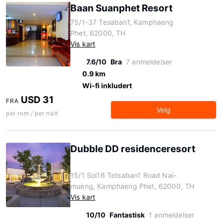
Baan Suanphet Resort
75/1-37 Tesaban1, Kamphaeng
Phet, 62000, TH
Vis kart
7.6/10
Bra
7 anmeldelser
0.9 km
Wi-fi inkludert
USD 31
FRA
Velg
per rom / per natt
Dubble DD residenceresort
15/1 Soi16 Tetsaban1 Road Nai-
mueng, Kamphaeng Phet, 62000, TH
Vis kart
10/10
Fantastisk
1 anmeldelser