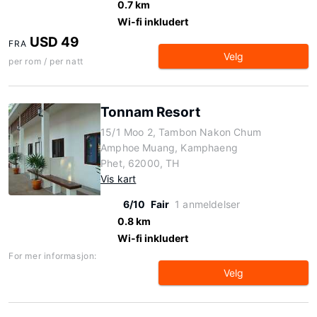
0.7 km
Wi-fi inkludert
USD 49
FRA
Velg
per rom / per natt
Tonnam Resort
15/1 Moo 2, Tambon Nakon Chum
Amphoe Muang, Kamphaeng
Phet, 62000, TH
Vis kart
6/10
Fair
1 anmeldelser
0.8 km
Wi-fi inkludert
For mer informasjon:
Velg