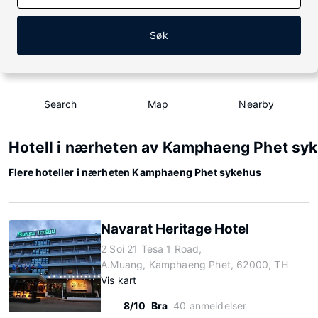
Søk
Search
Map
Nearby
Hotell i nærheten av Kamphaeng Phet sy
Flere hoteller i nærheten Kamphaeng Phet sykehus
Navarat Heritage Hotel
2 Soi 21 Tesa 1 Road,
A.Muang, Kamphaeng Phet, 62000, TH
Vis kart
8/10
Bra
40 anmeldelser