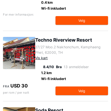
0.4 km
Wi-fi inkludert
For mer informasjon:
Velg
Techno Riverview Resort
27/27 Moo.2 Nakhonchum, Kamphaeng
Phet, 62000, TH
Vis kart
8.4/10
Bra
13 anmeldelser
1.2 km
Wi-fi inkludert
USD 30
FRA
Velg
per rom / per natt
Soda Resort