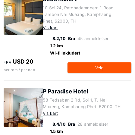
10 Soi 24, Ratchadamnoern 1 Road
Tambon Nai Mueang, Kamphaeng
Phet, 62000, TH
Vis kart
8.2/10
Bra
45 anmeldelser
1.2 km
Wi-fi inkludert
USD 20
FRA
Velg
per rom / per natt
P Paradise Hotel
58 Tedsaban 2 Rd, Soi 1, T. Nai
Muaeng, Kamphaeng Phet, 62000, TH
Vis kart
8.4/10
Bra
28 anmeldelser
1.5 km