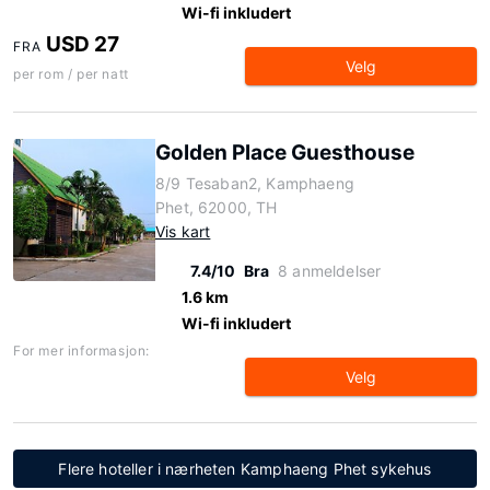
Wi-fi inkludert
USD 27
FRA
Velg
per rom / per natt
Golden Place Guesthouse
8/9 Tesaban2, Kamphaeng
Phet, 62000, TH
Vis kart
7.4/10
Bra
8 anmeldelser
1.6 km
Wi-fi inkludert
For mer informasjon:
Velg
Flere hoteller i nærheten Kamphaeng Phet sykehus