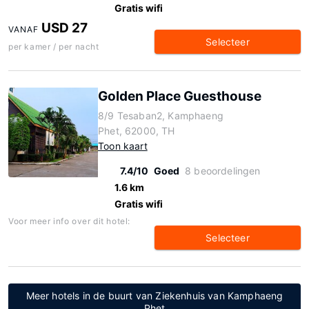
Gratis wifi
USD 27
VANAF
Selecteer
per kamer / per nacht
Golden Place Guesthouse
8/9 Tesaban2, Kamphaeng
Phet, 62000, TH
Toon kaart
7.4/10
Goed
8 beoordelingen
1.6 km
Gratis wifi
Voor meer info over dit hotel:
Selecteer
Meer hotels in de buurt van Ziekenhuis van Kamphaeng
Phet