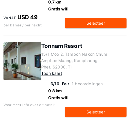
0.7 km
Gratis wifi
USD 49
VANAF
Selecteer
per kamer / per nacht
Tonnam Resort
15/1 Moo 2, Tambon Nakon Chum
Amphoe Muang, Kamphaeng
Phet, 62000, TH
Toon kaart
6/10
Fair
1 beoordelingen
0.8 km
Gratis wifi
Voor meer info over dit hotel:
Selecteer