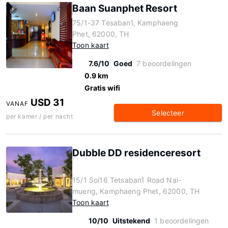
Baan Suanphet Resort
75/1-37 Tesaban1, Kamphaeng
Phet, 62000, TH
Toon kaart
7.6/10
Goed
7 beoordelingen
0.9 km
Gratis wifi
USD 31
VANAF
Selecteer
per kamer / per nacht
Dubble DD residenceresort
15/1 Soi16 Tetsaban1 Road Nai-
mueng, Kamphaeng Phet, 62000, TH
Toon kaart
10/10
Uitstekend
1 beoordelingen