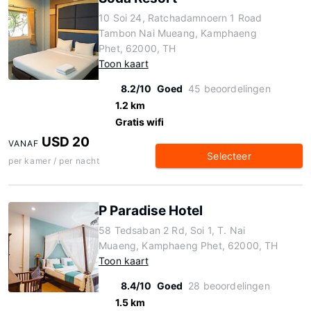
10 Soi 24, Ratchadamnoern 1 Road
Tambon Nai Mueang, Kamphaeng
Phet, 62000, TH
Toon kaart
8.2/10
Goed
45 beoordelingen
1.2 km
Gratis wifi
USD 20
VANAF
Selecteer
per kamer / per nacht
P Paradise Hotel
58 Tedsaban 2 Rd, Soi 1, T. Nai
Muaeng, Kamphaeng Phet, 62000, TH
Toon kaart
8.4/10
Goed
28 beoordelingen
1.5 km