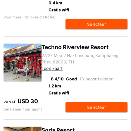
0.4 km
Gratis wifi
Voor meer info over dit hotel:
Selecteer
Techno Riverview Resort
27/27 Moo.2 Nakhonchum, Kamphaeng
Phet, 62000, TH
Toon kaart
8.4/10
Goed
13 beoordelingen
1.2 km
Gratis wifi
USD 30
VANAF
Selecteer
per kamer / per nacht
Soda Resort