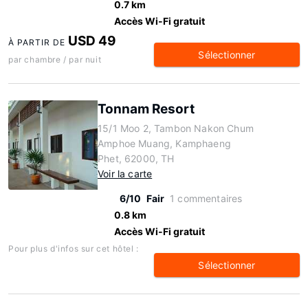
0.7 km
Accès Wi-Fi gratuit
USD 49
À PARTIR DE
Sélectionner
par chambre / par nuit
Tonnam Resort
15/1 Moo 2, Tambon Nakon Chum
Amphoe Muang, Kamphaeng
Phet, 62000, TH
Voir la carte
6/10
Fair
1 commentaires
0.8 km
Accès Wi-Fi gratuit
Pour plus d'infos sur cet hôtel :
Sélectionner