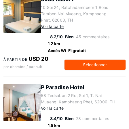
10 Soi 24, Ratchadamnoern 1 Road
Tambon Nai Mueang, Kamphaeng
Phet, 62000, TH
Voir la carte
8.2/10
Bien
45 commentaires
1.2 km
Accès Wi-Fi gratuit
USD 20
À PARTIR DE
Sélectionner
par chambre / par nuit
P Paradise Hotel
58 Tedsaban 2 Rd, Soi 1, T. Nai
Muaeng, Kamphaeng Phet, 62000, TH
Voir la carte
8.4/10
Bien
28 commentaires
1.5 km