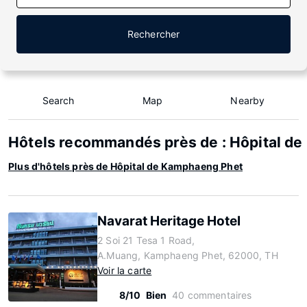
Rechercher
Search
Map
Nearby
Hôtels recommandés près de : Hôpital d
Plus d'hôtels près de Hôpital de Kamphaeng Phet
Navarat Heritage Hotel
2 Soi 21 Tesa 1 Road,
A.Muang, Kamphaeng Phet, 62000, TH
Voir la carte
8/10
Bien
40 commentaires