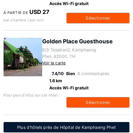
Accès Wi-Fi gratuit
USD 27
À PARTIR DE
Sélectionner
par chambre / par nuit
Golden Place Guesthouse
8/9 Tesaban2, Kamphaeng
Phet, 62000, TH
Voir la carte
7.4/10
Bien
8 commentaires
1.6 km
Accès Wi-Fi gratuit
Pour plus d'infos sur cet hôtel :
Sélectionner
Plus d'hôtels près de Hôpital de Kamphaeng Phet