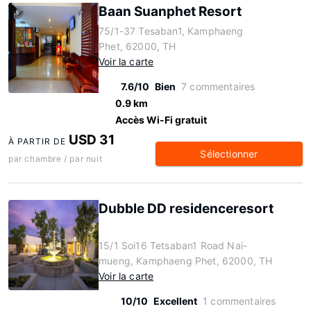
Baan Suanphet Resort
75/1-37 Tesaban1, Kamphaeng
Phet, 62000, TH
Voir la carte
7.6/10
Bien
7 commentaires
0.9 km
Accès Wi-Fi gratuit
USD 31
À PARTIR DE
Sélectionner
par chambre / par nuit
Dubble DD residenceresort
15/1 Soi16 Tetsaban1 Road Nai-
mueng, Kamphaeng Phet, 62000, TH
Voir la carte
10/10
Excellent
1 commentaires