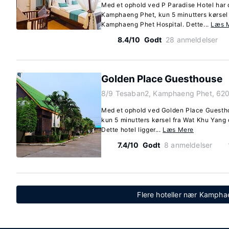
Med et ophold ved P Paradise Hotel har d
Kamphaeng Phet, kun 5 minutters kørsel
Kamphaeng Phet Hospital. Dette...
Læs 
8.4/10
Godt
28 anmeldelser
Golden Place Guesthouse
8/9 Tesaban2, Kamphaeng Phet, 62
Med et ophold ved Golden Place Guesth
kun 5 minutters kørsel fra Wat Khu Yang
Dette hotel ligger...
Læs Mere
7.4/10
Godt
8 anmeldelser
Flere hoteller nær Kampha