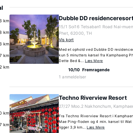
al
Dubble DD residenceresor
.3 km
15/1 Soi16 Tetsaban1 Road Nai-mu
8 km
Phet, 62000, TH
Vis kort
3 km
Med et ophold ved Dubble DD residencer
7 km
kun 5 minutters kørsel fra Kamphaeng Ph
Dette Bed &...
Læs Mere
2 km
10/10
Fremragende
1 anmeldelser
Techno Riverview Resort
27/27 Moo.2 Nakhonchum, Kamphaen
.0 km
Fra Techno Riverview Resort i Kamphaeng 
Mae Ping-floden og 4 min. kørsel til Wa
7 km
ligger 3,9 km...
Læs Mere