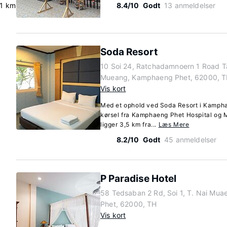
.1 km
8.4/10
Godt
13 anmeldelser
Soda Resort
10 Soi 24, Ratchadamnoern 1 Road 
Mueang, Kamphaeng Phet, 62000, 
Vis kort
Med et ophold ved Soda Resort i Kampha
kørsel fra Kamphaeng Phet Hospital og M
ligger 3,5 km fra...
Læs Mere
8.2/10
Godt
45 anmeldelser
P Paradise Hotel
58 Tedsaban 2 Rd, Soi 1, T. Nai Mu
Phet, 62000, TH
Vis kort