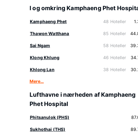
I og omkring Kamphaeng Phet Hospit
Kamphaeng Phet
48 Hoteller
1
Thawon Watthana
85 Hoteller
44.
Sai Ngam
58 Hoteller
39.
Klong Khlung
46 Hoteller
34.
Khlong Lan
38 Hoteller
30.
Mere…
Lufthavne i nærheden af Kamphaeng
Phet Hospital
Phitsanulok (PHS)
87
Sukhothai (THS)
89.