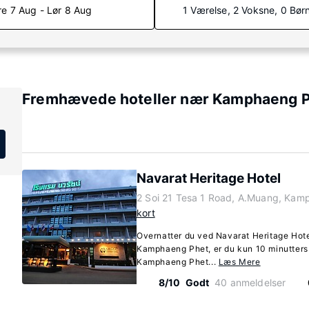
re 7 Aug - Lør 8 Aug
1 Værelse, 2 Voksne, 0 Bør
Fremhævede hoteller nær Kamphaeng P
Navarat Heritage Hotel
2 Soi 21 Tesa 1 Road, A.Muang, Kam
kort
Overnatter du ved Navarat Heritage Hote
Kamphaeng Phet, er du kun 10 minutters
Kamphaeng Phet...
Læs Mere
8/10
Godt
40 anmeldelser