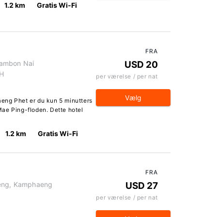
1.2 km
Gratis Wi-Fi
FRA
Tambon Nai
USD 20
TH
per værelse / per nat
Vælg
eng Phet er du kun 5 minutters
ae Ping-floden. Dette hotel
1.2 km
Gratis Wi-Fi
FRA
aeng, Kamphaeng
USD 27
per værelse / per nat