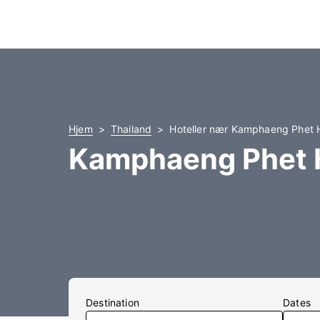
Hjem
Thailand
Hoteller nær Kamphaeng Phet H
Kamphaeng Phet H
Destination
Dates