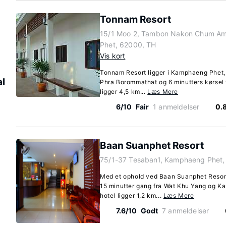
Tonnam Resort
15/1 Moo 2, Tambon Nakon Chum A
Phet, 62000, TH
Vis kort
Tonnam Resort ligger i Kamphaeng Phet, b
al
Phra Borommathat og 6 minutters kørsel 
ligger 4,5 km...
Læs Mere
6/10
Fair
1 anmeldelser
0.
Baan Suanphet Resort
75/1-37 Tesaban1, Kamphaeng Phet,
Med et ophold ved Baan Suanphet Resor
15 minutter gang fra Wat Khu Yang og K
hotel ligger 1,2 km...
Læs Mere
7.6/10
Godt
7 anmeldelser