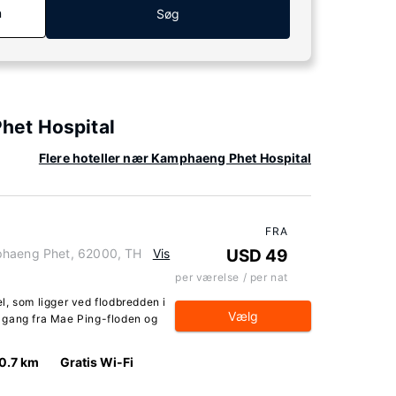
n
Søg
het Hospital
Flere hoteller nær Kamphaeng Phet Hospital
FRA
phaeng Phet, 62000, TH
Vis
USD 49
per værelse / per nat
l, som ligger ved flodbredden i
Vælg
 gang fra Mae Ping-floden og
0.7 km
Gratis Wi-Fi