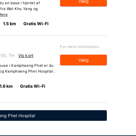
Vælg
u en base i hjertet af
 fra Wat Khu Yang og
Mere
1.5 km
Gratis Wi-Fi
For mere information:
000, TH
Vis kort
Vælg
ouse i Kamphaeng Phet er du
 og Kamphaeng Phet Hospital.
1.6 km
Gratis Wi-Fi
eng Phet Hospital