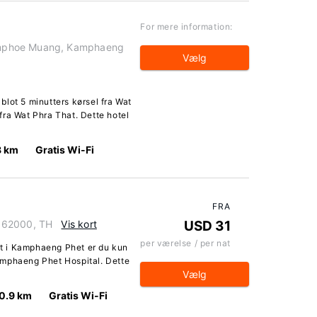
For mere information:
mphoe Muang, Kamphaeng
Vælg
lot 5 minutters kørsel fra Wat
fra Wat Phra That. Dette hotel
8 km
Gratis Wi-Fi
FRA
 62000, TH
Vis kort
USD 31
per værelse / per nat
t i Kamphaeng Phet er du kun
amphaeng Phet Hospital. Dette
Vælg
0.9 km
Gratis Wi-Fi