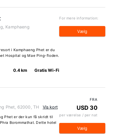
t
For mere information:
eng, Kamphaeng
Vælg
esort i Kamphaeng Phet er du
et Hospital og Mae Ping-floden.
0.4 km
Gratis Wi-Fi
FRA
g Phet, 62000, TH
Vis kort
USD 30
per værelse / per nat
Phet er der kun få skridt til
t Phra Borommathat. Dette hotel
Vælg