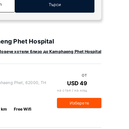
n
Търси
ng Phet Hospital
Повече хотели близо до Kamphaeng Phet Hospital
ОТ
phaeng Phet, 62000, TH
USD 49
на стая / на нощ
Изберете
7 km
Free Wifi