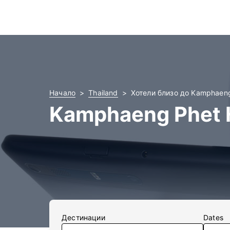
Начало
Thailand
Хотели близо до Kamphaeng
Kamphaeng Phet H
Дестинации
Dates