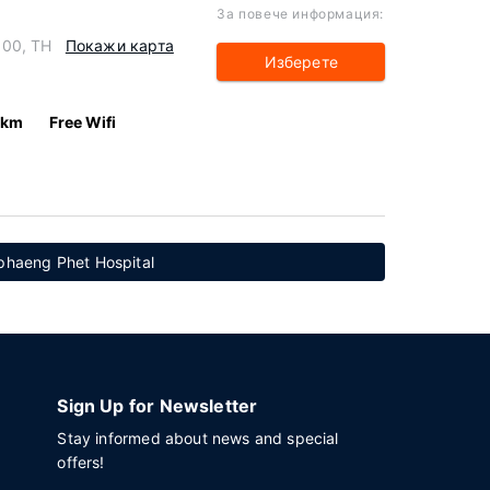
За повече информация:
000, TH
Покажи карта
Изберете
 km
Free Wifi
haeng Phet Hospital
Sign Up for Newsletter
Stay informed about news and special
offers!