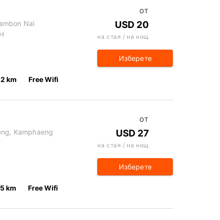
ОТ
Tambon Nai
USD 20
TH
на стая / на нощ
Изберете
.2 km
Free Wifi
ОТ
aeng, Kamphaeng
USD 27
на стая / на нощ
Изберете
.5 km
Free Wifi