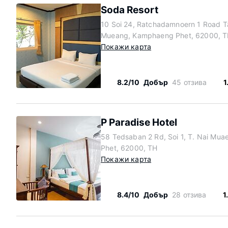
Soda Resort
10 Soi 24, Ratchadamnoern 1 Road 
Mueang, Kamphaeng Phet, 62000, 
Покажи карта
8.2/10
Добър
45 отзива
1
P Paradise Hotel
58 Tedsaban 2 Rd, Soi 1, T. Nai Mu
Phet, 62000, TH
Покажи карта
8.4/10
Добър
28 отзива
1