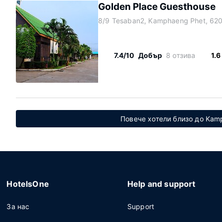
Golden Place Guesthouse
8/9 Tesaban2, Kamphaeng Phet, 62
7.4/10
Добър
8 отзива
1.6
Повече хотели близо до Kamp
HotelsOne
Help and support
За нас
Support