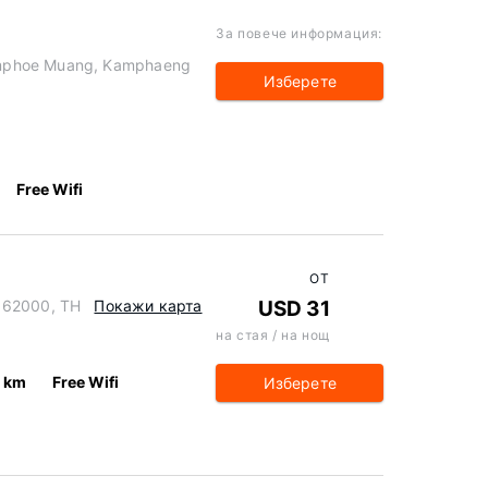
За повече информация:
mphoe Muang, Kamphaeng
Изберете
Free Wifi
ОТ
 62000, TH
Покажи карта
USD 31
на стая / на нощ
9 km
Free Wifi
Изберете