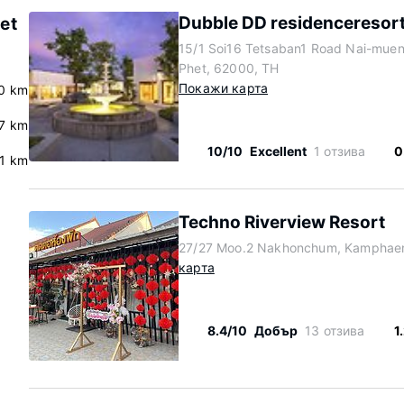
Dubble DD residenceresor
et
15/1 Soi16 Tetsaban1 Road Nai-mu
Phet, 62000, TH
Покажи карта
.0 km
7 km
10/10
Excellent
1 отзива
0
.1 km
Techno Riverview Resort
27/27 Moo.2 Nakhonchum, Kamphaen
карта
8.4/10
Добър
13 отзива
1