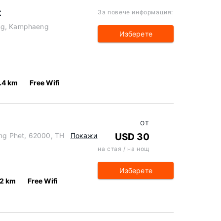
t
За повече информация:
eng, Kamphaeng
Изберете
.4 km
Free Wifi
ОТ
g Phet, 62000, TH
Покажи
USD 30
на стая / на нощ
Изберете
.2 km
Free Wifi