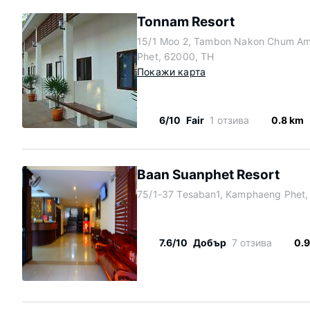
Tonnam Resort
15/1 Moo 2, Tambon Nakon Chum A
Phet, 62000, TH
Покажи карта
6/10
Fair
1 отзива
0.8 km
Baan Suanphet Resort
75/1-37 Tesaban1, Kamphaeng Phet,
7.6/10
Добър
7 отзива
0.