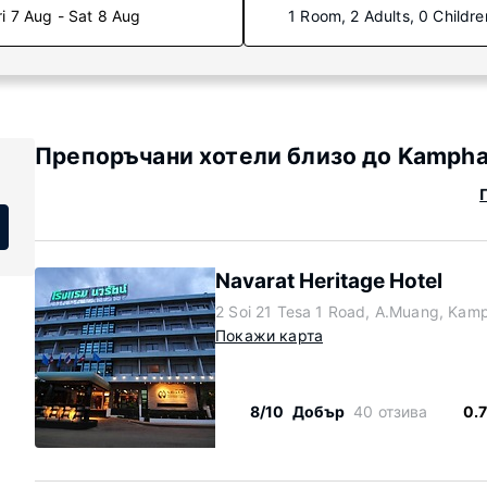
ri 7 Aug - Sat 8 Aug
1 Room, 2 Adults, 0 Childre
Препоръчани хотели близо до Kamphae
Navarat Heritage Hotel
2 Soi 21 Tesa 1 Road, A.Muang, Kam
Покажи карта
8/10
Добър
40 отзива
0.