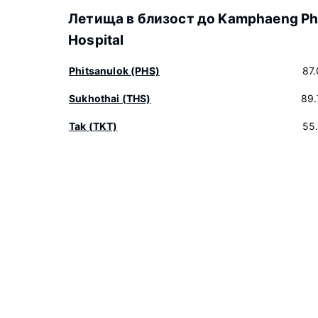
Летища в близост до Kamphaeng Ph
Hospital
Phitsanulok (PHS)
87
Sukhothai (THS)
89.
Tak (TKT)
55