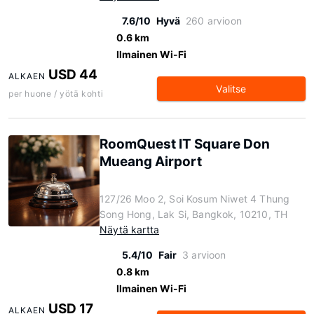
7.6/10
Hyvä
260 arvioon
0.6 km
Ilmainen Wi-Fi
USD 44
ALKAEN
Valitse
per huone / yötä kohti
RoomQuest IT Square Don
Mueang Airport
127/26 Moo 2, Soi Kosum Niwet 4 Thung
Song Hong, Lak Si, Bangkok, 10210, TH
Näytä kartta
5.4/10
Fair
3 arvioon
0.8 km
Ilmainen Wi-Fi
USD 17
ALKAEN