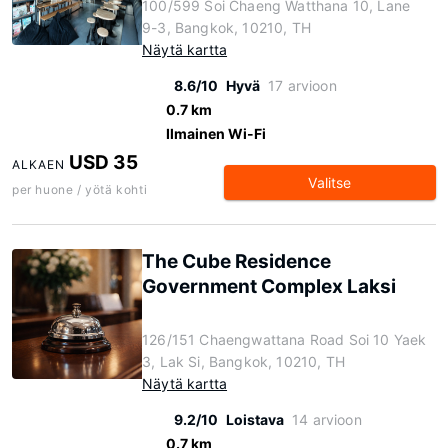
100/599 Soi Chaeng Watthana 10, Lane
9-3, Bangkok, 10210, TH
Näytä kartta
8.6/10
Hyvä
17 arvioon
0.7 km
Ilmainen Wi-Fi
USD 35
ALKAEN
Valitse
per huone / yötä kohti
The Cube Residence
Government Complex Laksi
126/151 Chaengwattana Road Soi 10 Yaek
3, Lak Si, Bangkok, 10210, TH
Näytä kartta
9.2/10
Loistava
14 arvioon
0.7 km