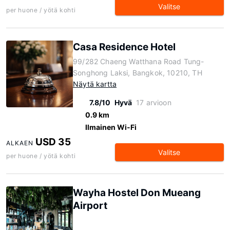
Valitse
per huone / yötä kohti
Casa Residence Hotel
99/282 Chaeng Watthana Road Tung-
Songhong Laksi, Bangkok, 10210, TH
Näytä kartta
7.8/10
Hyvä
17 arvioon
0.9 km
Ilmainen Wi-Fi
USD 35
ALKAEN
Valitse
per huone / yötä kohti
Wayha Hostel Don Mueang
Airport