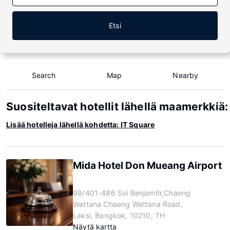
Etsi
Search
Map
Nearby
Suositeltavat hotellit lähellä maamerkkiä:
Lisää hotelleja lähellä kohdetta: IT Square
Mida Hotel Don Mueang Airport
99/401-486 Soi Benjamitr,Chaeng
Wattana Chaeng Wattana Road,
Laksi, Bangkok, 10210, TH
Näytä kartta