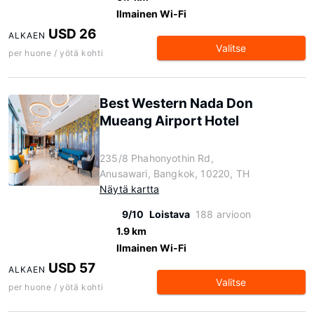
Ilmainen Wi-Fi
USD 26
ALKAEN
Valitse
per huone / yötä kohti
Best Western Nada Don
Mueang Airport Hotel
235/8 Phahonyothin Rd,
Anusawari, Bangkok, 10220, TH
Näytä kartta
9/10
Loistava
188 arvioon
1.9 km
Ilmainen Wi-Fi
USD 57
ALKAEN
Valitse
per huone / yötä kohti