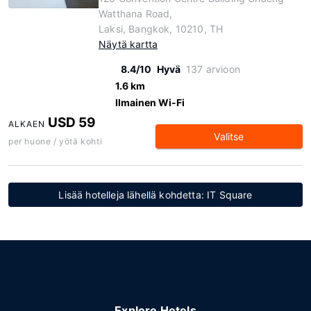
Watthana Road,
Laksi, Bangkok, 10210, TH
Näytä kartta
8.4/10
Hyvä
137 arvioon
1.6 km
Ilmainen Wi-Fi
USD 59
ALKAEN
Valitse
per huone / yötä kohti
Lisää hotelleja lähellä kohdetta: IT Square
Explore Hotels