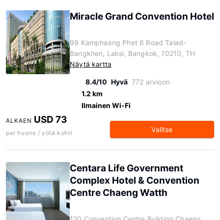
Miracle Grand Convention Hotel
99 Kamphaeng Phet 6 Road Talad-
Bangkhen, Laksi, Bangkok, 10210, TH
Näytä kartta
8.4/10
Hyvä
772 arvioon
1.2 km
Ilmainen Wi-Fi
USD 73
ALKAEN
Valitse
per huone / yötä kohti
Centara Life Government
Complex Hotel & Convention
Centre Chaeng Watth
120 Convention Centre Building Chaeng