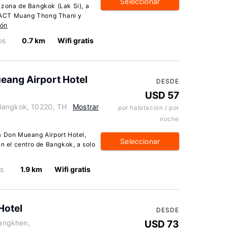
Seleccionar
 zona de Bangkok (Lak Si), a
PACT Muang Thong Thani y
ión
os
0.7 km
Wifi gratis
eang Airport Hotel
DESDE
USD 57
Bangkok, 10220, TH
Mostrar
por habitación / por
noche
a Don Mueang Airport Hotel,
Seleccionar
en el centro de Bangkok, a solo
os
1.9 km
Wifi gratis
Hotel
DESDE
angkhen,
USD 73