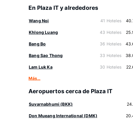
En Plaza IT y alrededores
Wang Noi
41 Hoteles
40.
Khlong Luang
43 Hoteles
25.
Bang Bo
36 Hoteles
43.
Bang Sao Thong
33 Hoteles
38.
Lam Luk Ka
30 Hoteles
22
Más…
Aeropuertos cerca de Plaza IT
Suvarnabhumi (BKK)
24
Don Mueang International (DMK)
20.