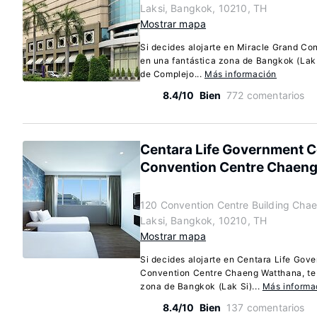
Laksi, Bangkok, 10210, TH
Mostrar mapa
Si decides alojarte en Miracle Grand Co
en una fantástica zona de Bangkok (Lak 
de Complejo...
Más información
8.4/10
Bien
772 comentarios
Centara Life Government C
Convention Centre Chaeng
120 Convention Centre Building Cha
Laksi, Bangkok, 10210, TH
Mostrar mapa
Si decides alojarte en Centara Life Gov
Convention Centre Chaeng Watthana, te 
zona de Bangkok (Lak Si)...
Más informa
8.4/10
Bien
137 comentarios