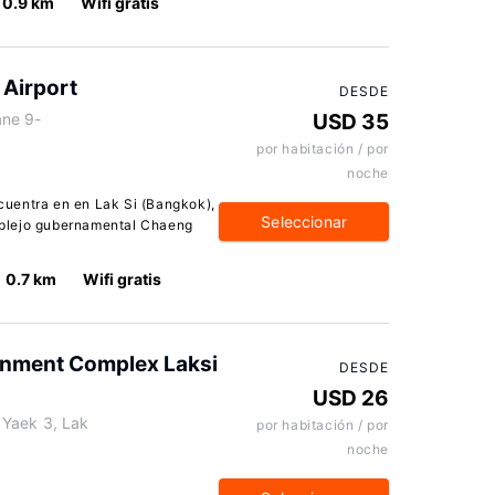
0.9 km
Wifi gratis
Airport
DESDE
ane 9-
USD 35
por habitación / por
noche
uentra en en Lak Si (Bangkok),
Seleccionar
plejo gubernamental Chaeng
0.7 km
Wifi gratis
nment Complex Laksi
DESDE
USD 26
Yaek 3, Lak
por habitación / por
noche