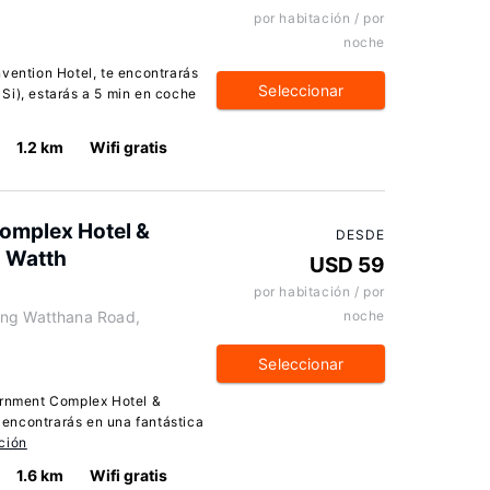
por habitación / por
noche
nvention Hotel, te encontrarás
Seleccionar
Si), estarás a 5 min en coche
1.2 km
Wifi gratis
omplex Hotel &
DESDE
 Watth
USD 59
por habitación / por
eng Watthana Road,
noche
Seleccionar
ernment Complex Hotel &
encontrarás en una fantástica
ción
1.6 km
Wifi gratis