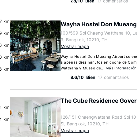
7.8/10
Bien
17 comentarios
7 km
Wayha Hostel Don Mueang 
100/599 Soi Chaeng Watthana 10, L
9 km
3, Bangkok, 10210, TH
6 km
Mostrar mapa
Wayha Hostel Don Mueang Airport se enc
0 km
a apenas diez minutos en coche de Com
Watthana y Museo de...
Más información
.6 km
8.6/10
Bien
17 comentarios
The Cube Residence Gover
.1 km
126/151 Chaengwattana Road Soi 10 
4 km
Si, Bangkok, 10210, TH
Mostrar mapa