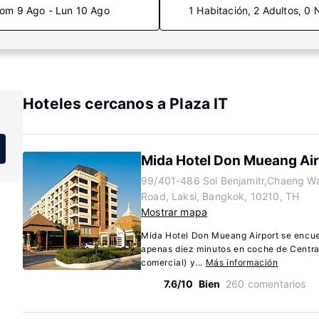
om 9 Ago - Lun 10 Ago
1 Habitación, 2 Adultos, 0 
Hoteles cercanos a Plaza IT
Mida Hotel Don Mueang Air
99/401-486 Soi Benjamitr,Chaeng W
Road, Laksi, Bangkok, 10210, TH
Mostrar mapa
Mida Hotel Don Mueang Airport se encue
apenas diez minutos en coche de Centr
comercial) y...
Más información
7.6/10
Bien
260 comentarios