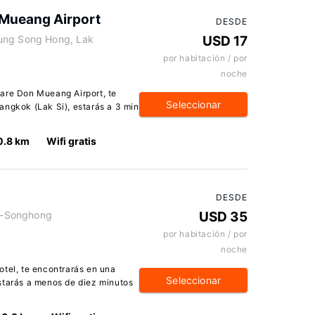
Mueang Airport
DESDE
hung Song Hong, Lak
USD 17
por habitación / por
noche
are Don Mueang Airport, te
Seleccionar
angkok (Lak Si), estarás a 3 min
0.8 km
Wifi gratis
DESDE
g-Songhong
USD 35
por habitación / por
noche
otel, te encontrarás en una
Seleccionar
starás a menos de diez minutos