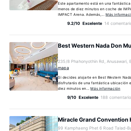
Este apartamento está en una fantástica
menos de diez minutos en coche de IM
IMPACT Arena. Además,...
Más informac
9.2/10
Excelente
14 comentari
Best Western Nada Don Mu
235/8 Phahonyothin Rd, Anusawari, 
mapa
Si decides alojarte en Best Western Nad
disfrutarás de una fantástica ubicación 
diez minutos en...
Más información
9/10
Excelente
188 comentari
Miracle Grand Convention 
99 Kamphaeng Phet 6 Road Talad-B