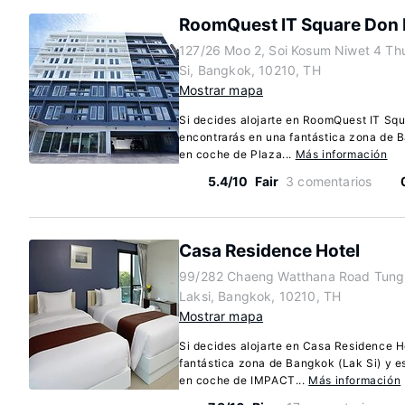
RoomQuest IT Square Don 
127/26 Moo 2, Soi Kosum Niwet 4 T
Si, Bangkok, 10210, TH
Mostrar mapa
Si decides alojarte en RoomQuest IT Squ
encontrarás en una fantástica zona de B
en coche de Plaza...
Más información
5.4/10
Fair
3 comentarios
Casa Residence Hotel
99/282 Chaeng Watthana Road Tun
Laksi, Bangkok, 10210, TH
Mostrar mapa
Si decides alojarte en Casa Residence H
fantástica zona de Bangkok (Lak Si) y e
en coche de IMPACT...
Más información