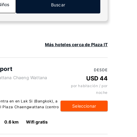
Niños
Buscar
Más hoteles cerca de Plaza IT
port
DESDE
attana Chaeng Wattana
USD 44
por habitación / por
noche
ntra en en Lak Si (Bangkok), a
Seleccionar
al Plaza Chaengwattana (centro
0.6 km
Wifi gratis