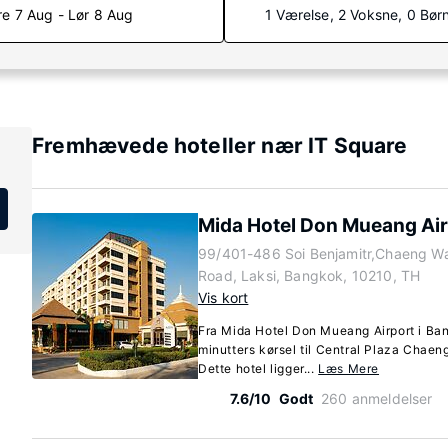
re 7 Aug - Lør 8 Aug
1 Værelse, 2 Voksne, 0 Bør
Fremhævede hoteller nær IT Square
Mida Hotel Don Mueang Air
99/401-486 Soi Benjamitr,Chaeng W
Road, Laksi, Bangkok, 10210, TH
Vis kort
Fra Mida Hotel Don Mueang Airport i Ban
minutters kørsel til Central Plaza Cha
Dette hotel ligger...
Læs Mere
7.6/10
Godt
260 anmeldelser