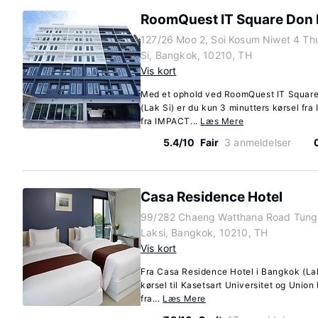
RoomQuest IT Square Don 
127/26 Moo 2, Soi Kosum Niwet 4 T
Si, Bangkok, 10210, TH
Vis kort
Med et ophold ved RoomQuest IT Square
(Lak Si) er du kun 3 minutters kørsel fra
fra IMPACT...
Læs Mere
5.4/10
Fair
3 anmeldelser
Casa Residence Hotel
99/282 Chaeng Watthana Road Tun
Laksi, Bangkok, 10210, TH
Vis kort
Fra Casa Residence Hotel i Bangkok (Lak
kørsel til Kasetsart Universitet og Union 
fra...
Læs Mere