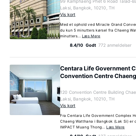
99 Kamphaeng Phet 6 Road Talad-B
Laksi, Bangkok, 10210, TH
Vis kort
Med et ophold ved Miracle Grand Convent
du kun 5 minutters kørsel fra Chaeng W
minutters...
Læs Mere
8.4/10
Godt
772 anmeldelser
Centara Life Government C
Convention Centre Chaeng
120 Convention Centre Building Cha
Laksi, Bangkok, 10210, TH
Vis kort
Fra Centara Life Government Complex H
Chaeng Watthana i Bangkok (Lak Si) er de
IMPACT Muang Thong...
Læs Mere