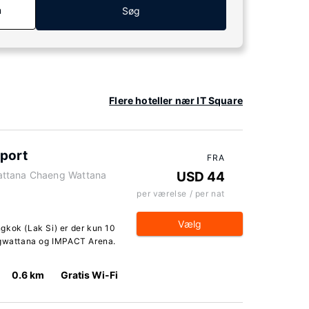
n
Søg
Flere hoteller nær IT Square
port
FRA
attana Chaeng Wattana
USD 44
per værelse / per nat
Vælg
gkok (Lak Si) er der kun 10
engwattana og IMPACT Arena.
0.6 km
Gratis Wi-Fi