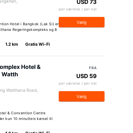
angkhen,
USD 73
per værelse / per nat
Vælg
ion Hotel i Bangkok (Lak Si) er
atthana Regeringskompleks og 8
1.2 km
Gratis Wi-Fi
omplex Hotel &
FRA
 Watth
USD 59
per værelse / per nat
eng Watthana Road,
Vælg
otel & Convention Centre
r kun 10 minutters kørsel til