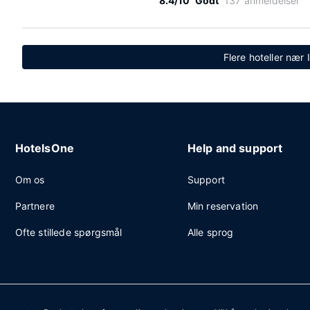
8.4/10
Godt
137 anmeldelser
Flere hoteller nær
HotelsOne
Help and support
Om os
Support
Partnere
Min reservation
Ofte stillede spørgsmål
Alle sprog