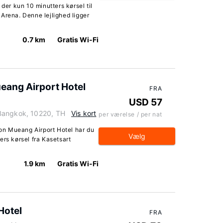
 der kun 10 minutters kørsel til
ena. Denne lejlighed ligger
0.7 km
Gratis Wi-Fi
eang Airport Hotel
FRA
USD 57
Bangkok, 10220, TH
Vis kort
per værelse / per nat
n Mueang Airport Hotel har du
Vælg
ers kørsel fra Kasetsart
1.9 km
Gratis Wi-Fi
Hotel
FRA