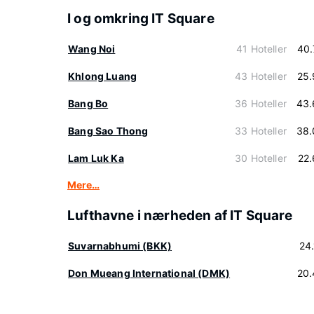
I og omkring IT Square
Wang Noi
41 Hoteller
40.
Khlong Luang
43 Hoteller
25.
Bang Bo
36 Hoteller
43.
Bang Sao Thong
33 Hoteller
38.
Lam Luk Ka
30 Hoteller
22
Mere…
Lufthavne i nærheden af IT Square
Suvarnabhumi (BKK)
24
Don Mueang International (DMK)
20.