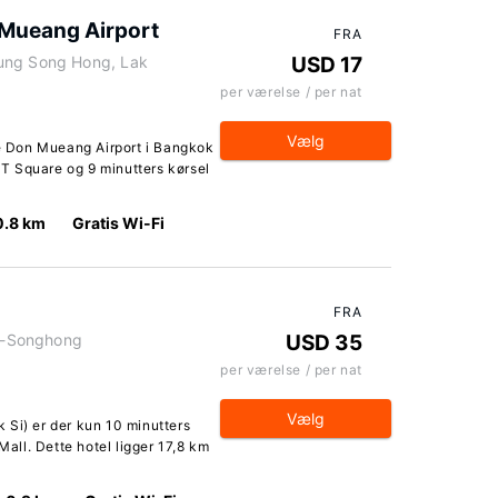
Mueang Airport
FRA
hung Song Hong, Lak
USD 17
per værelse / per nat
Vælg
 Don Mueang Airport i Bangkok
 IT Square og 9 minutters kørsel
0.8 km
Gratis Wi-Fi
FRA
g-Songhong
USD 35
per værelse / per nat
Vælg
 Si) er der kun 10 minutters
Mall. Dette hotel ligger 17,8 km