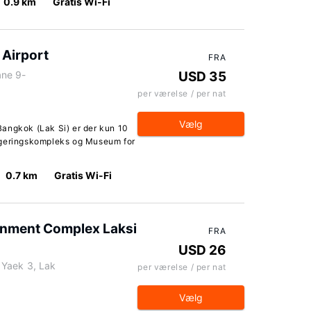
0.9 km
Gratis Wi-Fi
Airport
FRA
ane 9-
USD 35
per værelse / per nat
Vælg
angkok (Lak Si) er der kun 10
egeringskompleks og Museum for
0.7 km
Gratis Wi-Fi
nment Complex Laksi
FRA
USD 26
Yaek 3, Lak
per værelse / per nat
Vælg