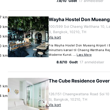
7.8/10
Godt
17 anmeldelser
7 km
Wayha Hostel Don Mueang 
100/599 Soi Chaeng Watthana 10, L
9 km
3, Bangkok, 10210, TH
6 km
Vis kort
Fra Wayha Hostel Don Mueang Airport i B
0 km
minutters kørsel til Chaeng Watthana R
Moderne Kunst. ...
Læs Mere
.6 km
8.6/10
Godt
17 anmeldelser
The Cube Residence Gover
.1 km
126/151 Chaengwattana Road Soi 10 
4 km
Si, Bangkok, 10210, TH
Vis kort