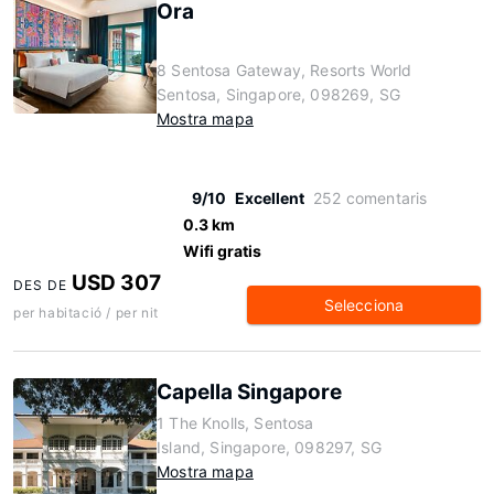
Ora
8 Sentosa Gateway, Resorts World
Sentosa, Singapore, 098269, SG
Mostra mapa
9/10
Excellent
252 comentaris
0.3 km
Wifi gratis
USD 307
DES DE
Selecciona
per habitació / per nit
Capella Singapore
1 The Knolls, Sentosa
Island, Singapore, 098297, SG
Mostra mapa