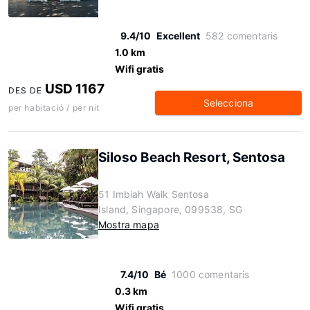
9.4/10
Excellent
582 comentaris
1.0 km
Wifi gratis
USD 1167
DES DE
Selecciona
per habitació / per nit
Siloso Beach Resort, Sentosa
51 Imbiah Walk Sentosa
Island, Singapore, 099538, SG
Mostra mapa
7.4/10
Bé
1000 comentaris
0.3 km
Wifi gratis