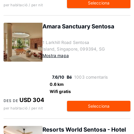
Selecciona
per habitació / per nit
Amara Sanctuary Sentosa
1 Larkhill Road Sentosa
Island, Singapore, 099394, SG
Mostra mapa
7.6/10
Bé
1003 comentaris
0.6 km
Wifi gratis
USD 304
DES DE
Selecciona
per habitació / per nit
Resorts World Sentosa - Hotel