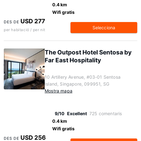
0.4 km
Wifi gratis
USD 277
DES DE
Selecciona
per habitació / per nit
The Outpost Hotel Sentosa by
Far East Hospitality
10 Artillery Avenue, #03-01 Sentosa
Island, Singapore, 099951, SG
Mostra mapa
9/10
Excellent
725 comentaris
0.4 km
Wifi gratis
USD 256
DES DE