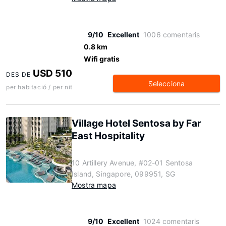
9/10
Excellent
1006 comentaris
0.8 km
Wifi gratis
USD 510
DES DE
Selecciona
per habitació / per nit
Village Hotel Sentosa by Far
East Hospitality
10 Artillery Avenue, #02-01 Sentosa
Island, Singapore, 099951, SG
Mostra mapa
9/10
Excellent
1024 comentaris