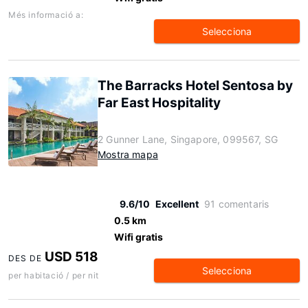
Més informació a:
Selecciona
The Barracks Hotel Sentosa by
Far East Hospitality
2 Gunner Lane, Singapore, 099567, SG
Mostra mapa
9.6/10
Excellent
91 comentaris
0.5 km
Wifi gratis
USD 518
DES DE
Selecciona
per habitació / per nit