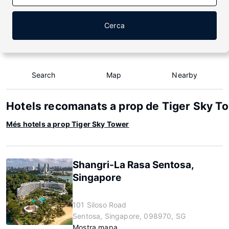
Cerca
Search
Map
Nearby
Hotels recomanats a prop de Tiger Sky T
Més hotels a prop Tiger Sky Tower
Shangri-La Rasa Sentosa,
Singapore
101 Siloso Road
Sentosa, Singapore, 098970, SG
Mostra mapa