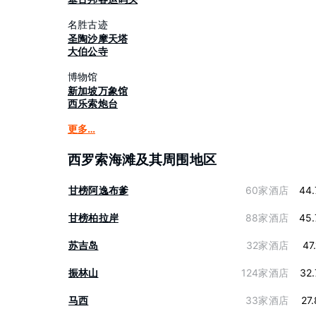
名胜古迹
圣陶沙摩天塔
大伯公寺
博物馆
新加坡万象馆
西乐索炮台
更多…
西罗索海滩及其周围地区
甘榜阿逸布爹
60家酒店
44.
甘榜柏拉岸
88家酒店
45.
苏吉岛
32家酒店
47
振林山
124家酒店
32
马西
33家酒店
27