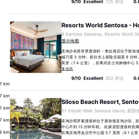
9/10
Excellent
725 评论
0.
Resorts World Sentosa - Ho
8 Sentosa Gateway, Resorts World 
显示地图
圣淘沙名胜世界度假村 - 奥拉酒店位于新
城只需 3 分钟、前往水上探险乐园需 8 分钟
英里（7.4 公里），距离武吉士街购物中心 5.4 
多信息
9/10
Excellent
252 评论
0.
7 km
7 km
Siloso Beach Resort, Sent
.1 km
51 Imbiah Walk Sentosa Island, 新加
.7 km
圣淘沙西罗索度假村位于新加坡圣淘沙岛，
中心不到 15 分钟车程。 此家居型度假村距离海
.8 km
距离滨海湾金沙空中公园 5.7 英里（9.1 公里）。