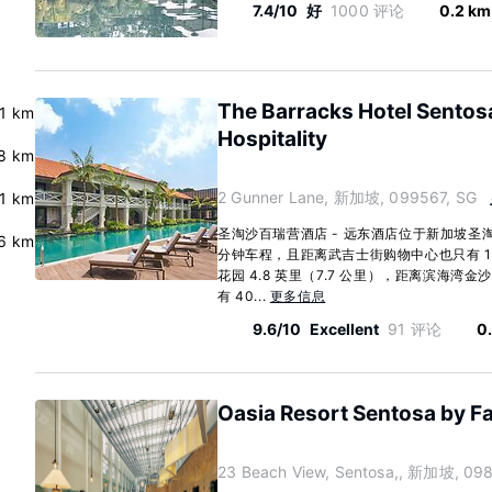
7.4/10
好
1000 评论
0.2 km
The Barracks Hotel Sentosa
.1 km
Hospitality
.8 km
2 Gunner Lane, 新加坡, 099567, SG
.1 km
圣淘沙百瑞营酒店 - 远东酒店位于新加坡圣
6 km
分钟车程，且距离武吉士街购物中心也只有 1
花园 4.8 英里（7.7 公里），距离滨海湾金沙
有 40...
更多信息
9.6/10
Excellent
91 评论
0
Oasia Resort Sentosa by Fa
23 Beach View, Sentosa,, 新加坡, 09