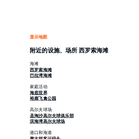
显示地图
附近的设施、场所 西罗索海滩
海滩
西罗索海滩
巴拉湾海滩
家庭活动
海底世界
裕廊飞禽公园
高尔夫球场
圣淘沙高尔夫球俱乐部
滨海湾高尔夫球场
港口和海港
塞古邦客运码头