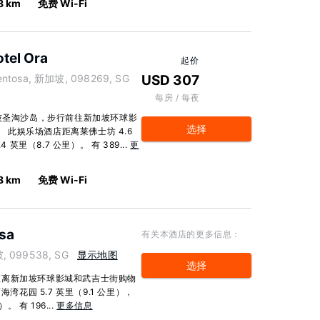
8 km
免费 Wi-Fi
tel Ora
起价
Sentosa, 新加坡, 098269, SG
USD 307
每房 / 每夜
加坡圣淘沙岛，步行前往新加坡环球影
选择
。 此娱乐场酒店距离莱佛士坊 4.6
英里（8.7 公里）。 有 389...
更
8 km
免费 Wi-Fi
osa
有关本酒店的更多信息：
坡, 099538, SG
显示地图
选择
距离新加坡环球影城和武吉士街购物
湾花园 5.7 英里（9.1 公里），
 有 196...
更多信息