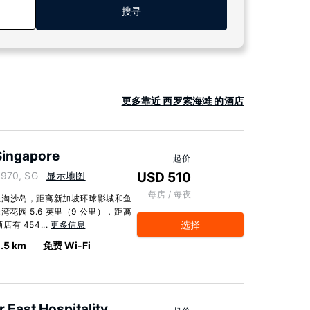
搜寻
更多靠近 西罗索海滩 的酒店
Singapore
起价
8970, SG
显示地图
USD 510
每房 / 每夜
圣淘沙岛，距离新加坡环球影城和鱼
湾花园 5.6 英里（9 公里），距离
选择
有 454...
更多信息
.5 km
免费 Wi-Fi
r East Hospitality