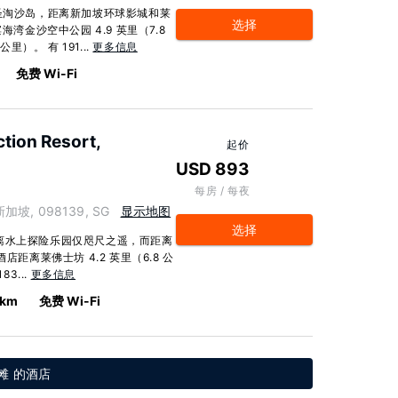
坡圣淘沙岛，距离新加坡环球影城和莱
选择
湾金沙空中公园 4.9 英里（7.8
里）。 有 191...
更多信息
免费 Wi-Fi
ction Resort,
起价
USD 893
每房 / 每夜
, 新加坡, 098139, SG
显示地图
选择
离水上探险乐园仅咫尺之遥，而距离
距离莱佛士坊 4.2 英里（6.8 公
3...
更多信息
 km
免费 Wi-Fi
滩 的酒店