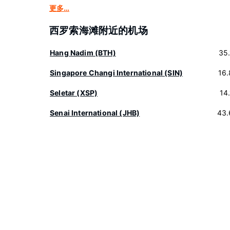
更多…
西罗索海滩附近的机场
Hang Nadim (BTH)
35
Singapore Changi International (SIN)
16
Seletar (XSP)
14
Senai International (JHB)
43.