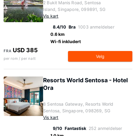
2 Bukit Manis Road, Sentosa
Island, Singapore, 099891, SG
Vis kart
8.4/10
Bra
1003 anmeldelser
0.6 km
Wi-fi inkludert
USD 385
FRA
Velg
per rom / per natt
Resorts World Sentosa - Hotel
Ora
8 Sentosa Gateway, Resorts World
Sentosa, Singapore, 098269, SG
Vis kart
9/10
Fantastisk
252 anmeldelser
1.0 km