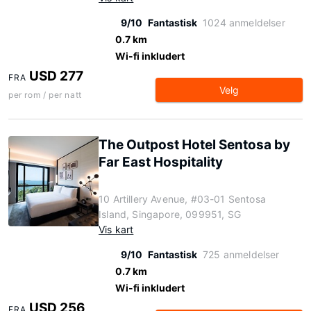
9/10
Fantastisk
1024 anmeldelser
0.7 km
Wi-fi inkludert
USD 277
FRA
Velg
per rom / per natt
The Outpost Hotel Sentosa by
Far East Hospitality
10 Artillery Avenue, #03-01 Sentosa
Island, Singapore, 099951, SG
Vis kart
9/10
Fantastisk
725 anmeldelser
0.7 km
Wi-fi inkludert
USD 256
FRA