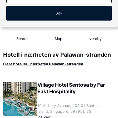
Søk
Search
Map
Nearby
Hotell i nærheten av Palawan-stranden
Flere hoteller i nærheten Palawan-stranden
Village Hotel Sentosa by Far
East Hospitality
10 Artillery Avenue, #02-01 Sentosa
Island, Singapore, 099951, SG
Vis kart