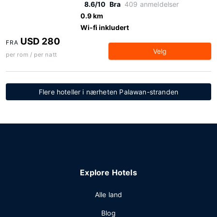
8.6/10
Bra
409 anmeldelser
0.9 km
Wi-fi inkludert
USD 280
FRA
Velg
per rom / per natt
Flere hoteller i nærheten Palawan-stranden
Explore Hotels
Alle land
Blog