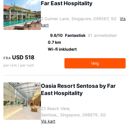
Far East Hospitality
2 Gunner Lane, Singapore, 099567, SG
Vis
kart
9.6/10
Fantastisk
91 anmeldelser
0.7 km
Wi-fi inkludert
USD 518
FRA
Velg
per rom / per natt
Oasia Resort Sentosa by Far
East Hospitality
23 Beach View,
Sentosa,, Singapore, 098679, SG
Vis kart