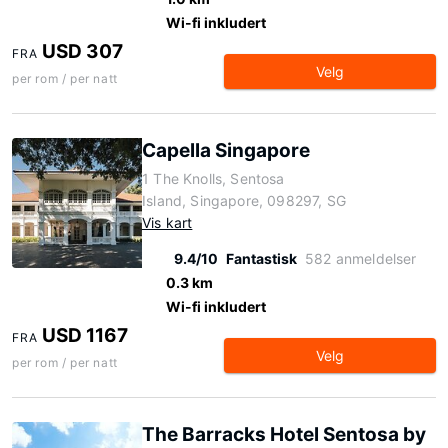
Wi-fi inkludert
USD 307
FRA
Velg
per rom / per natt
Capella Singapore
1 The Knolls, Sentosa
Island, Singapore, 098297, SG
Vis kart
9.4/10
Fantastisk
582 anmeldelser
0.3 km
Wi-fi inkludert
USD 1167
FRA
Velg
per rom / per natt
The Barracks Hotel Sentosa by