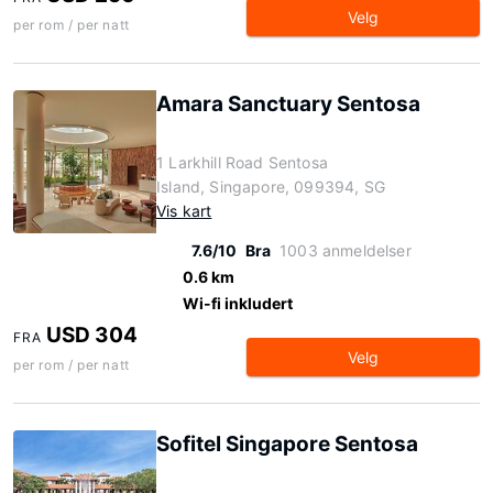
Velg
per rom / per natt
Amara Sanctuary Sentosa
1 Larkhill Road Sentosa
Island, Singapore, 099394, SG
Vis kart
7.6/10
Bra
1003 anmeldelser
0.6 km
Wi-fi inkludert
USD 304
FRA
Velg
per rom / per natt
Sofitel Singapore Sentosa