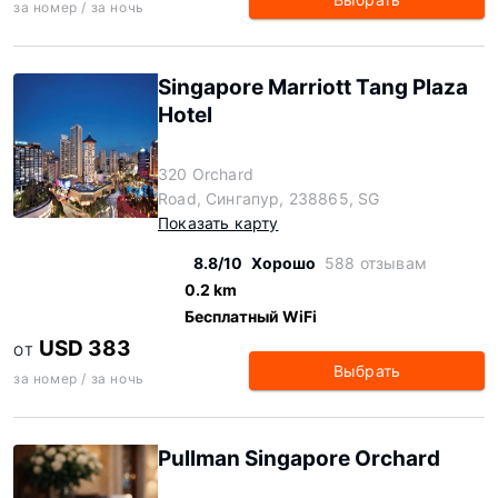
за номер / за ночь
Singapore Marriott Tang Plaza
Hotel
320 Orchard
Road, Сингапур, 238865, SG
Показать карту
8.8/10
Хорошо
588 отзывам
0.2 km
Бесплатный WiFi
USD 383
ОТ
Выбрать
за номер / за ночь
Pullman Singapore Orchard