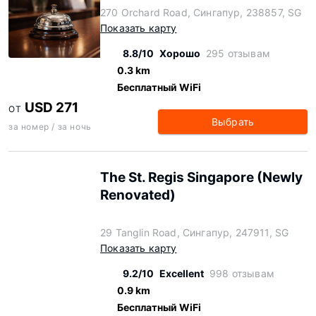
270 Orchard Road, Сингапур, 238857, SG
Показать карту
8.8/10
Хорошо
295 отзывам
0.3 km
Бесплатный WiFi
USD 271
ОТ
Выбрать
за номер / за ночь
The St. Regis Singapore (Newly
Renovated)
29 Tanglin Road, Сингапур, 247911, SG
Показать карту
9.2/10
Excellent
998 отзывам
0.9 km
Бесплатный WiFi