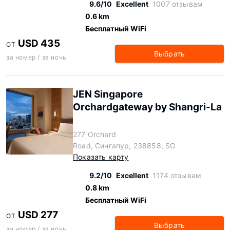
9.6/10
Excellent
1007 отзывам
0.6 km
Бесплатный WiFi
USD 435
ОТ
Выбрать
за номер / за ночь
JEN Singapore
Orchardgateway by Shangri-La
277 Orchard
Road, Сингапур, 238858, SG
Показать карту
9.2/10
Excellent
1174 отзывам
0.8 km
Бесплатный WiFi
USD 277
ОТ
Выбрать
за номер / за ночь