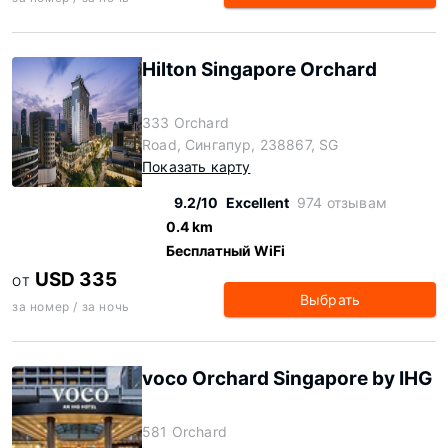
Hilton Singapore Orchard
333 Orchard
Road, Сингапур, 238867, SG
Показать карту
9.2/10
Excellent
974 отзывам
0.4 km
Бесплатный WiFi
USD 335
ОТ
Выбрать
за номер / за ночь
voco Orchard Singapore by IHG
581 Orchard